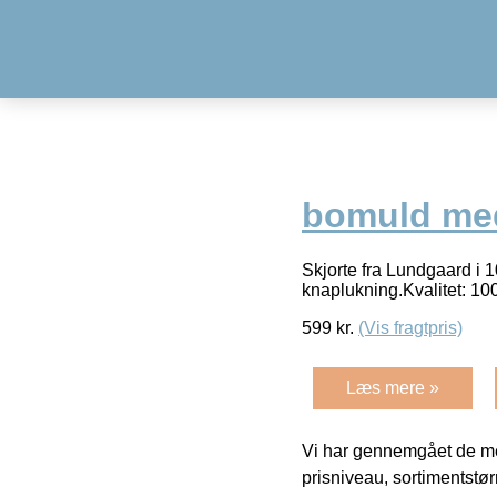
bomuld med
Skjorte fra Lundgaard i 
knaplukning.Kvalitet: 
599
kr.
(Vis fragtpris)
Læs mere »
Vi har gennemgået de mes
prisniveau, sortimentstø