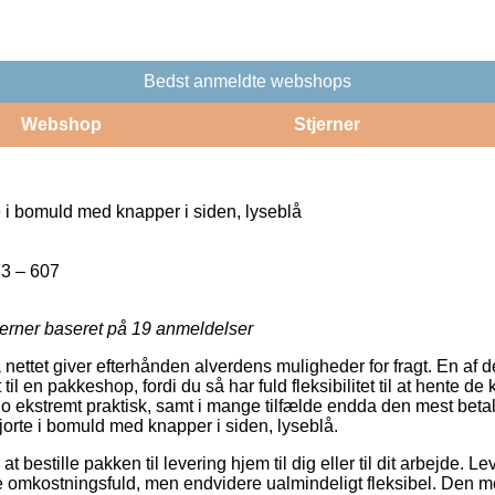
Bedst anmeldte webshops
Webshop
Stjerner
 i bomuld med knapper i siden, lyseblå
3 – 607
jerner baseret på
19
anmeldelser
 nettet giver efterhånden alverdens muligheder for fragt. En af 
t til en pakkeshop, fordi du så har fuld fleksibilitet til at hente d
 jo ekstremt praktisk, samt i mange tilfælde endda den mest bet
orte i bomuld med knapper i siden, lyseblå.
t bestille pakken til levering hjem til dig eller til dit arbejde. L
omkostningsfuld, men endvidere ualmindeligt fleksibel. Den mes