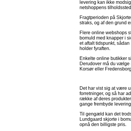
levering kan ikke modsige
netshoppens tilholdssted
Fragtperioden på Skjorte
straks, og af den grund 
Flere online webshops sti
bomuld med knapper i side
et aftalt tidspunkt, sådan
holder fyraften.
Enkelte online butikker si
Derudover må du vælge de
Korsør eller Fredensborg –
Det har vist sig at være 
forretninger, og så har a
række af deres produkter 
gange frembyde levering
Til gengæld kan det trods
Lundgaard skjorte i bomu
opnå den billigste pris.