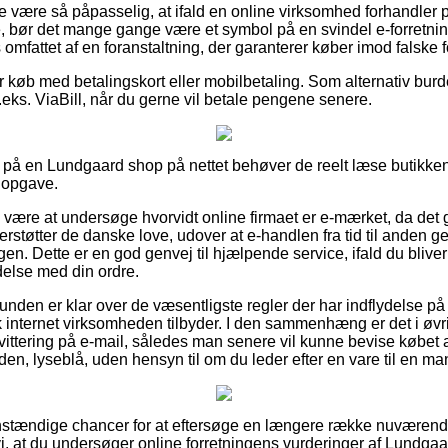
e være så påpasselig, at ifald en online virksomhed forhandler p
de, bør det mange gange være et symbol på en svindel e-forretnin
 omfattet af en foranstaltning, der garanterer køber imod falske f
for køb med betalingskort eller mobilbetaling. Som alternativ bu
eks. ViaBill, når du gerne vil betale pengene senere.
 på en Lundgaard shop på nettet behøver de reelt læse butikkens
 opgave.
e være at undersøge hvorvidt online firmaet er e-mærket, da det 
rstøtter de danske love, udover at e-handlen fra tid til anden g
n. Dette er en god genvej til hjælpende service, ifald du bliver
ndelse med din ordre.
kunden er klar over de væsentligste regler der har indflydelse p
 internet virksomheden tilbyder. I den sammenhæng er det i øvrigt
vittering på e-mail, således man senere vil kunne bevise købet 
n, lyseblå, uden hensyn til om du leder efter en vare til en man
gt anstændige chancer for at eftersøge en længere række nuværend
 at du undersøger online forretningens vurderinger af Lundgaa