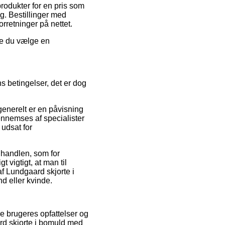
rodukter for en pris som
g. Bestillinger med
orretninger på nettet.
rde du vælge en
 betingelser, det er dog
generelt er en påvisning
ennemses af specialister
 udsat for
å handlen, som for
 vigtigt, at man til
af Lundgaard skjorte i
d eller kvinde.
e brugeres opfattelser og
rd skjorte i bomuld med