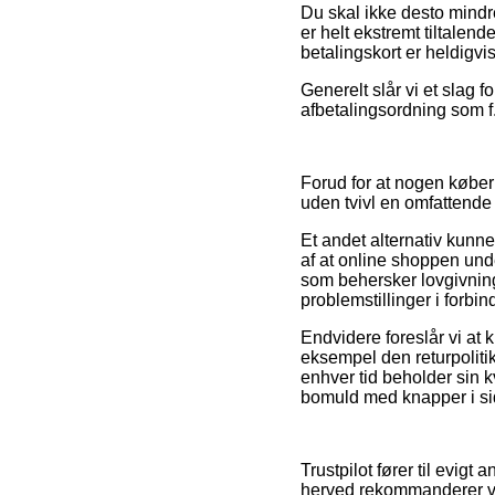
Du skal ikke desto mindr
er helt ekstremt tiltalen
betalingskort er heldigvis
Generelt slår vi et slag 
afbetalingsordning som f.
Forud for at nogen køber
uden tvivl en omfattende
Et andet alternativ kunn
af at online shoppen unde
som behersker lovgivninge
problemstillinger i forbi
Endvidere foreslår vi at 
eksempel den returpolitik
enhver tid beholder sin k
bomuld med knapper i side
Trustpilot fører til evi
herved rekommanderer vi,