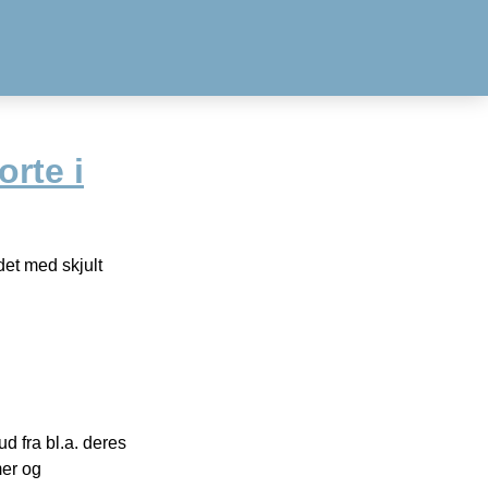
rte i
det med skjult
 fra bl.a. deres
mer og