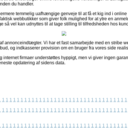
inden du handler.
rmere temmelig uafhængige genveje til at få et kig ind i online
faktisk webbutikker som giver folk mulighed for at ytre en anmel
e så vel kan udnyttes til at tage stilling til tilfredsheden hos kun
t af annonceindtægter. Vi har et fast samarbejde med en stribe 
bud, og indkasserer provision om en bruger fra vores side realis
g internet firmaer understøttes hyppigt, men vi giver ingen garant
eneste opdatering af sidens data.
1
1
1
1
1
1
1
1
1
1
1
1
1
1
1
1
1
1
1
1
1
1
1
1
1
1
1
1
1
1
1
1
1
1
1
1
1
1
1
1
1
1
1
1
1
1
1
1
1
1
1
1
1
1
1
1
1
1
1
1
1
1
1
1
1
1
1
1
1
1
1
1
1
1
1
1
1
1
1
1
1
1
1
1
1
1
1
1
1
1
1
1
1
1
1
1
1
1
1
1
1
1
1
1
1