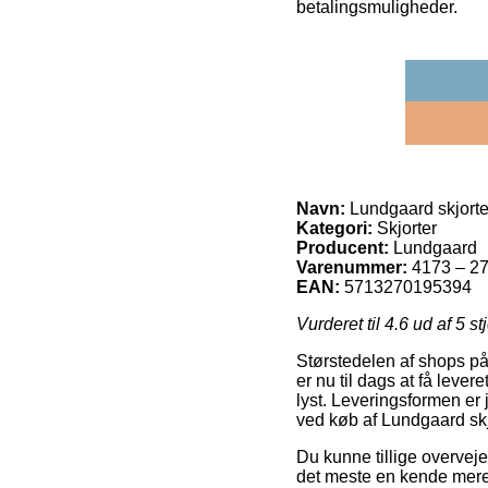
betalingsmuligheder.
Navn:
Lundgaard skjorte
Kategori:
Skjorter
Producent:
Lundgaard
Varenummer:
4173 – 27
EAN:
5713270195394
Vurderet til
4.6
ud af 5 st
Størstedelen af shops på
er nu til dags at få levere
lyst. Leveringsformen er
ved køb af Lundgaard skj
Du kunne tillige overveje a
det meste en kende mere 