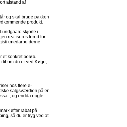
ort afstand af
står og skal bruge pakken
t vedkommende produkt.
 Lundgaard skjorte i
gen realiseres forud for
 logistikmedarbejderne
or et konkret beløb.
n til om du er ved Køge,
iser hos flere e-
indske salgsværdien på en
ossalt, og endda nogle
nmark efter rabat på
ing, så du er tryg ved at