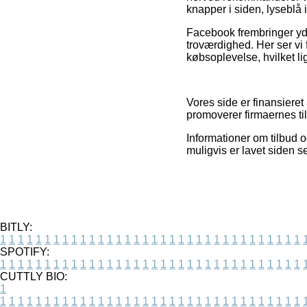
knapper i siden, lyseblå 
Facebook frembringer yde
troværdighed. Her ser vi 
købsoplevelse, hvilket lig
Vores side er finansiere
promoverer firmaernes til
Informationer om tilbud o
muligvis er lavet siden s
BITLY:
1
1
1
1
1
1
1
1
1
1
1
1
1
1
1
1
1
1
1
1
1
1
1
1
1
1
1
1
1
1
1
1
1
1
SPOTIFY:
1
1
1
1
1
1
1
1
1
1
1
1
1
1
1
1
1
1
1
1
1
1
1
1
1
1
1
1
1
1
1
1
1
1
CUTTLY BIO:
1
1
1
1
1
1
1
1
1
1
1
1
1
1
1
1
1
1
1
1
1
1
1
1
1
1
1
1
1
1
1
1
1
1
1