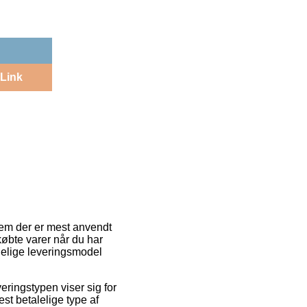
Link
dem der er mest anvendt
e købte varer når du har
alelige leveringsmodel
everingstypen viser sig for
t betalelige type af