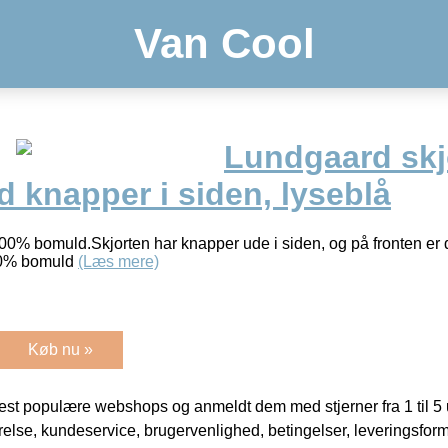
Van Cool
Lundgaard skjo
 knapper i siden, lyseblå
100% bomuld.Skjorten har knapper ude i siden, og på fronten er 
100% bomuld
(Læs mere)
Køb nu »
t populære webshops og anmeldt dem med stjerner fra 1 til 5 ud
rrelse, kundeservice, brugervenlighed, betingelser, leveringsfor