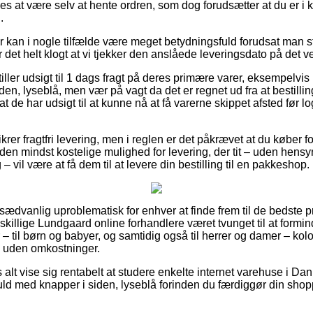
s at være selv at hente ordren, som dog forudsætter at du er i k
.
r kan i nogle tilfælde være meget betydningsfuld forudsat man 
er det helt klogt at vi tjekker den anslåede leveringsdato på de
ller udsigt til 1 dags fragt på deres primære varer, eksempelvis
n, lyseblå, men vær på vagt da det er regnet ud fra at bestillin
 at de har udsigt til at kunne nå at få varerne skippet afsted før
krer fragtfri levering, men i reglen er det påkrævet at du køber f
n mindst kostelige mulighed for levering, der tit – uden hensy
 vil være at få dem til at levere din bestilling til en pakkeshop.
usædvanlig uproblematisk for enhver at finde frem til de bedste pr
dskillige Lundgaard online forhandlere været tvunget til at form
– til børn og babyer, og samtidig også til herrer og damer – kol
 uden omkostninger.
 alt vise sig rentabelt at studere enkelte internet varehuse i Da
ld med knapper i siden, lyseblå forinden du færdiggør din shopp