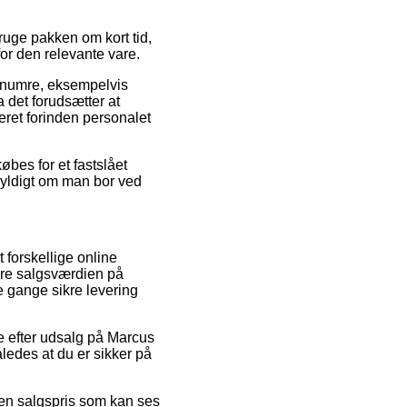
 bruge pakken om kort tid,
or den relevante vare.
renumre, eksempelvis
 det forudsætter at
eret forinden personalet
øbes for et fastslået
gyldigt om man bor ved
t forskellige online
ære salgsværdien på
e gange sikre levering
ere efter udsalg på Marcus
ledes at du er sikker på
l en salgspris som kan ses