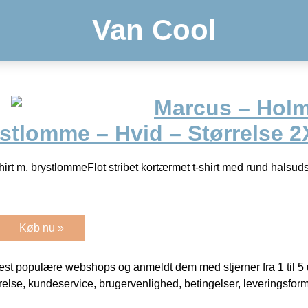
Van Cool
Marcus – Holm
ystlomme – Hvid – Størrelse 
irt m. brystlommeFlot stribet kortærmet t-shirt med rund halsu
Køb nu »
t populære webshops og anmeldt dem med stjerner fra 1 til 5 ud
rrelse, kundeservice, brugervenlighed, betingelser, leveringsfor