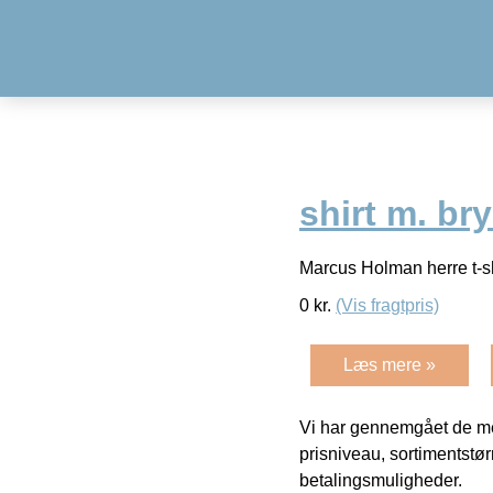
shirt m. br
Marcus Holman herre t-sh
0
kr.
(Vis fragtpris)
Læs mere »
Vi har gennemgået de mes
prisniveau, sortimentstø
betalingsmuligheder.