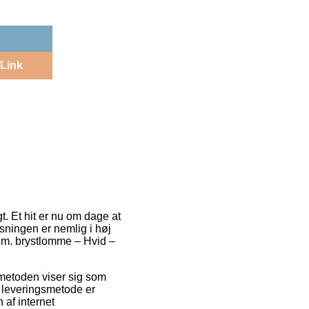
Link
. Et hit er nu om dage at
øsningen er nemlig i høj
t m. brystlomme – Hvid –
gsmetoden viser sig som
 leveringsmetode er
 af internet