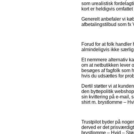
som urealistisk fordelagt
kort er heldigvis omfatte
Generelt anbefaler vi kø
afbetalingstilbud som fx V
Forud for at folk handler
almindeligvis ikke særl
Et nemmere alternativ ka
om at netbutikken lever o
besøges af fagfolk som 
hvis du udsættes for pro
Dertil støtter vi at kun
den byttepolitik websho
sin kvittering på e-mail
shirt m. brystlomme – Hv
Trustpilot byder på nogen
derved er det prisværdi
brystlomme – Hvid – Stør