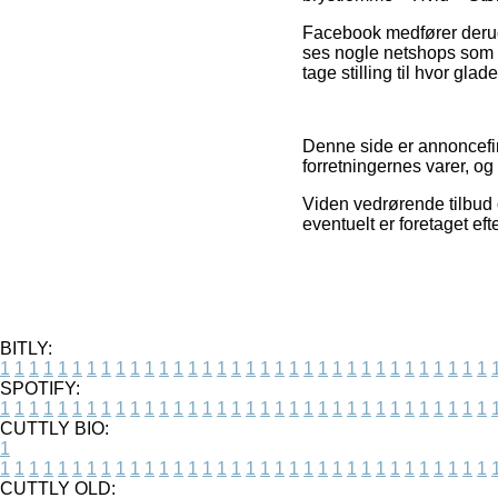
Facebook medfører derudov
ses nogle netshops som gø
tage stilling til hvor gla
Denne side er annoncefin
forretningernes varer, o
Viden vedrørende tilbud 
eventuelt er foretaget ef
BITLY:
1
1
1
1
1
1
1
1
1
1
1
1
1
1
1
1
1
1
1
1
1
1
1
1
1
1
1
1
1
1
1
1
1
1
SPOTIFY:
1
1
1
1
1
1
1
1
1
1
1
1
1
1
1
1
1
1
1
1
1
1
1
1
1
1
1
1
1
1
1
1
1
1
CUTTLY BIO:
1
1
1
1
1
1
1
1
1
1
1
1
1
1
1
1
1
1
1
1
1
1
1
1
1
1
1
1
1
1
1
1
1
1
1
CUTTLY OLD: