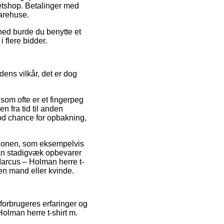
netshop. Betalinger med
varehuse.
hed burde du benytte et
i flere bidder.
dens vilkår, det er dog
som ofte er et fingerpeg
n fra tid til anden
od chance for opbakning,
ktionen, som eksempelvis
an stadigvæk opbevarer
Marcus – Holman herre t-
en mand eller kvinde.
forbrugeres erfaringer og
olman herre t-shirt m.