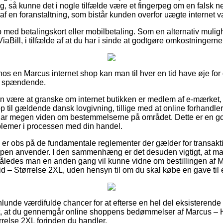
ig, så kunne det i nogle tilfælde være et fingerpeg om en falsk 
t af en foranstaltning, som bistår kunden overfor uægte internet 
b med betalingskort eller mobilbetaling. Som en alternativ mulig
iaBill, i tilfælde af at du har i sinde at godtgøre omkostningerne 
 hos en Marcus internet shop kan man til hver en tid have øje for 
ig spændende.
n være at granske om internet butikken er medlem af e-mærket, 
p til gældende dansk lovgivning, tillige med at online forhandlere
har megen viden om bestemmelserne på området. Dette er en g
blemer i processen med din handel.
den er obs på de fundamentale reglementer der gælder for transa
ppen anvender. I den sammenhæng er det desuden vigtigt, at m
, således man en anden gang vil kunne vidne om bestillingen af 
id – Størrelse 2XL, uden hensyn til om du skal købe en gave til 
lunde værdifulde chancer for at efterse en hel del eksisterende 
gt, at du gennemgår online shoppens bedømmelser af Marcus – H
relse 2XL forinden du handler.