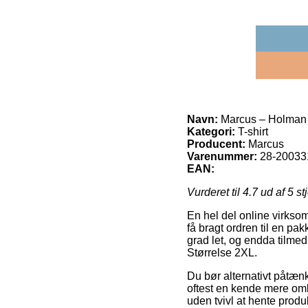
Navn:
Marcus – Holman h
Kategori:
T-shirt
Producent:
Marcus
Varenummer:
28-20033
EAN:
Vurderet til
4.7
ud af 5 st
En hel del online virkso
få bragt ordren til en pa
grad let, og endda tilmed
Størrelse 2XL.
Du bør alternativt påtænk
oftest en kende mere om
uden tvivl at hente produ