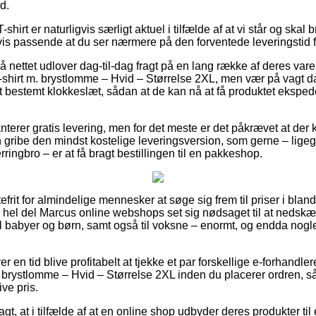
d.
shirt er naturligvis særligt aktuel i tilfælde af at vi står og skal
gvis passende at du ser nærmere på den forventede leveringstid f
å nettet udlover dag-til-dag fragt på en lang række af deres va
shirt m. brystlomme – Hvid – Størrelse 2XL, men vær på vagt da
t bestemt klokkeslæt, sådan at de kan nå at få produktet eksped
terer gratis levering, men for det meste er det påkrævet at der k
an gribe den mindst kostelige leveringsversion, som gerne – lige
ringbro – er at få bragt bestillingen til en pakkeshop.
frit for almindelige mennesker at søge sig frem til priser i bland
en hel del Marcus online webshops set sig nødsaget til at nedsk
il babyer og børn, samt også til voksne – enormt, og endda nogl
er en tid blive profitabelt at tjekke et par forskellige e-forhandl
. brystlomme – Hvid – Størrelse 2XL inden du placerer ordren, så
ive pris.
, at i tilfælde af at en online shop udbyder deres produkter ti