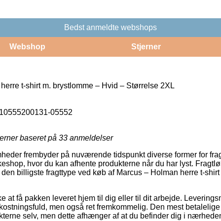
Bedst anmeldte webshops
Webshop
Stjerner
erre t-shirt m. brystlomme – Hvid – Størrelse 2XL
10555200131-05552
jerner baseret på
33
anmeldelser
mheder frembyder på nuværende tidspunkt diverse former for fragt
kkeshop, hvor du kan afhente produkterne når du har lyst. Fragtl
 den billigste fragttype ved køb af Marcus – Holman herre t-shir
e at få pakken leveret hjem til dig eller til dit arbejde. Leverin
kostningsfuld, men også ret fremkommelig. Den mest betalelige
kterne selv, men dette afhænger af at du befinder dig i nærheden