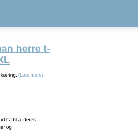
an herre t-
2XL
dskæring.
(Læs mere)
 fra bl.a. deres
mer og