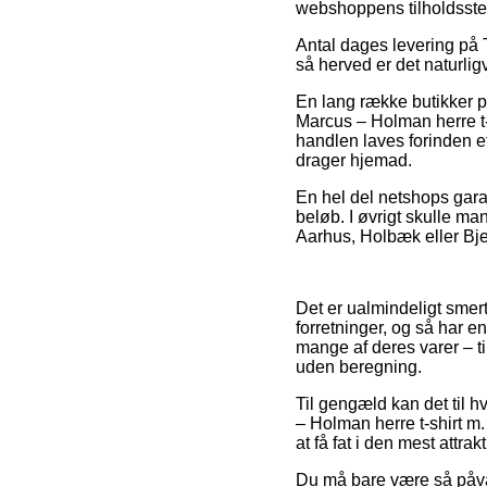
webshoppens tilholdsste
Antal dages levering på T-
så herved er det naturli
En lang række butikker p
Marcus – Holman herre t-
handlen laves forinden e
drager hjemad.
En hel del netshops garan
beløb. I øvrigt skulle m
Aarhus, Holbæk eller Bjer
Det er ualmindeligt smerte
forretninger, og så har 
mange af deres varer – t
uden beregning.
Til gengæld kan det til hv
– Holman herre t-shirt m
at få fat i den mest attrakt
Du må bare være så påvagt