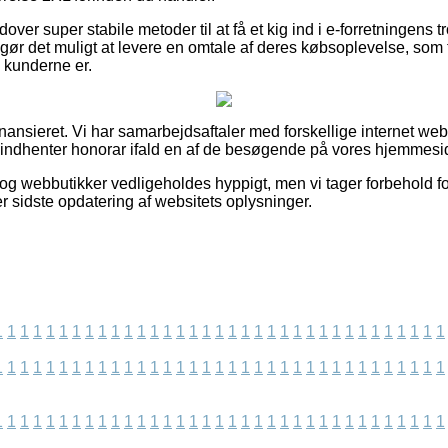
er super stabile metoder til at få et kig ind i e-forretningens
r det muligt at levere en omtale af deres købsoplevelse, som til
de kunderne er.
ansieret. Vi har samarbejdsaftaler med forskellige internet we
g indhenter honorar ifald en af de besøgende på vores hjemmesid
og webbutikker vedligeholdes hyppigt, men vi tager forbehold fo
ter sidste opdatering af websitets oplysninger.
1
1
1
1
1
1
1
1
1
1
1
1
1
1
1
1
1
1
1
1
1
1
1
1
1
1
1
1
1
1
1
1
1
1
1
1
1
1
1
1
1
1
1
1
1
1
1
1
1
1
1
1
1
1
1
1
1
1
1
1
1
1
1
1
1
1
1
1
1
1
1
1
1
1
1
1
1
1
1
1
1
1
1
1
1
1
1
1
1
1
1
1
1
1
1
1
1
1
1
1
1
1
1
1
1