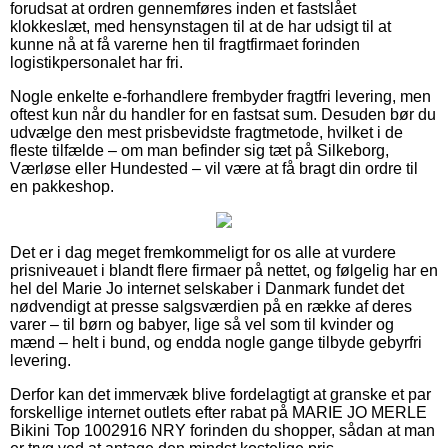
forudsat at ordren gennemføres inden et fastslået
klokkeslæt, med hensynstagen til at de har udsigt til at
kunne nå at få varerne hen til fragtfirmaet forinden
logistikpersonalet har fri.
Nogle enkelte e-forhandlere frembyder fragtfri levering, men
oftest kun når du handler for en fastsat sum. Desuden bør du
udvælge den mest prisbevidste fragtmetode, hvilket i de
fleste tilfælde – om man befinder sig tæt på Silkeborg,
Værløse eller Hundested – vil være at få bragt din ordre til
en pakkeshop.
Det er i dag meget fremkommeligt for os alle at vurdere
prisniveauet i blandt flere firmaer på nettet, og følgelig har en
hel del Marie Jo internet selskaber i Danmark fundet det
nødvendigt at presse salgsværdien på en række af deres
varer – til børn og babyer, lige så vel som til kvinder og
mænd – helt i bund, og endda nogle gange tilbyde gebyrfri
levering.
Derfor kan det immervæk blive fordelagtigt at granske et par
forskellige internet outlets efter rabat på MARIE JO MERLE
Bikini Top 1002916 NRY forinden du shopper, sådan at man