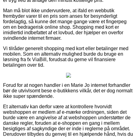
er tryg ved at antage den mindst kostelige pris.
Man må blot ikke undervurdere, at ifald en webbutik
frembyder varer til en pris som anses for besynderligt
fordelagtig, så kunne det mange gange være et fingerpeg
om en bedragerisk online shop. Shopping med kort er
imidlertid indbefattet af et lovbud, der hjælper en overfor
svindlende internet firmaer.
Vi tilråder generelt shopping med kort eller betalinger med
mobilen. Som en alternativ mulighed burde du bruge en
løsning fra fx ViaBill, forudsat du gerne vil finansiere
betalingen over tid.
Forud for at nogen handler i en Marie Jo internet forhandler
bør de utvivlsomt bese e-butikkens vilkår, det er dog normalt
ikke super spændende.
Et alternativ kan derfor være at kontrollere hvorvidt
webshoppen er medlem af e-mærke ordningen, siden det
burde være en angivelse af at webshoppen understøtter de
danske regler, foruden at e-shoppen en gang i mellem
besigtiges af sagkyndige der er inde i reglerne på området.
Derudover tilbydes du genvej til en hjælpende hånd, hvis du