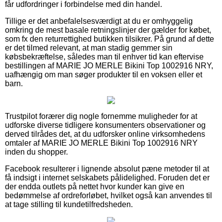
får udfordringer i forbindelse med din handel.
Tillige er det anbefalelsesværdigt at du er omhyggelig
omkring de mest basale retningslinjer der gælder for købet,
som fx den returrettighed butikken tilsikrer. På grund af dette
er det tilmed relevant, at man stadig gemmer sin
købsbekræftelse, således man til enhver tid kan eftervise
bestillingen af MARIE JO MERLE Bikini Top 1002916 NRY,
uafhængig om man søger produkter til en voksen eller et
barn.
Trustpilot forærer dig nogle fornemme muligheder for at
udforske diverse tidligere konsumenters observationer og
derved tilrådes det, at du udforsker online virksomhedens
omtaler af MARIE JO MERLE Bikini Top 1002916 NRY
inden du shopper.
Facebook resulterer i lignende absolut pæne metoder til at
få indsigt i internet selskabets pålidelighed. Foruden det er
der endda outlets på nettet hvor kunder kan give en
bedømmelse af ordreforløbet, hvilket også kan anvendes til
at tage stilling til kundetilfredsheden.