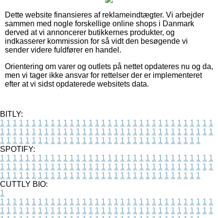
Dette website finansieres af reklameindtægter. Vi arbejder
sammen med nogle forskellige online shops i Danmark
derved at vi annoncerer butikkernes produkter, og
indkasserer kommission for så vidt den besøgende vi
sender videre fuldfører en handel.
Orientering om varer og outlets på nettet opdateres nu og da,
men vi tager ikke ansvar for rettelser der er implementeret
efter at vi sidst opdaterede websitets data.
BITLY:
1
1
1
1
1
1
1
1
1
1
1
1
1
1
1
1
1
1
1
1
1
1
1
1
1
1
1
1
1
1
1
1
1
1
1
1
1
1
1
1
1
1
1
1
1
1
1
1
1
1
1
1
1
1
1
1
1
1
1
1
1
1
1
1
1
1
1
1
1
1
1
1
1
1
1
1
1
1
1
1
1
1
1
1
1
1
1
1
1
1
1
1
1
1
1
1
1
1
1
1
SPOTIFY:
1
1
1
1
1
1
1
1
1
1
1
1
1
1
1
1
1
1
1
1
1
1
1
1
1
1
1
1
1
1
1
1
1
1
1
1
1
1
1
1
1
1
1
1
1
1
1
1
1
1
1
1
1
1
1
1
1
1
1
1
1
1
1
1
1
1
1
1
1
1
1
1
1
1
1
1
1
1
1
1
1
1
1
1
1
1
1
1
1
1
1
1
1
1
1
1
1
1
1
1
CUTTLY BIO:
1
1
1
1
1
1
1
1
1
1
1
1
1
1
1
1
1
1
1
1
1
1
1
1
1
1
1
1
1
1
1
1
1
1
1
1
1
1
1
1
1
1
1
1
1
1
1
1
1
1
1
1
1
1
1
1
1
1
1
1
1
1
1
1
1
1
1
1
1