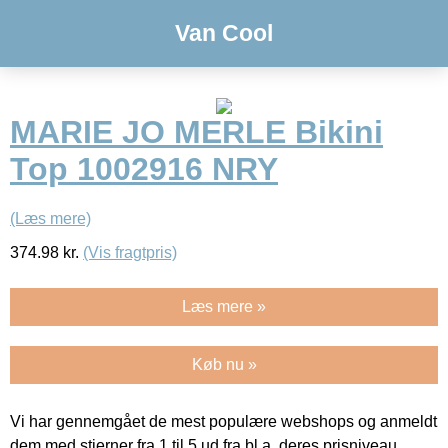
Van Cool
MARIE JO MERLE Bikini
Top 1002916 NRY
(Læs mere)
374.98
kr.
(Vis fragtpris)
Læs mere »
Køb nu »
Vi har gennemgået de mest populære webshops og anmeldt
dem med stjerner fra 1 til 5 ud fra bl.a. deres prisniveau,