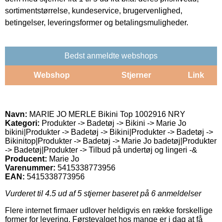
sortimentstørrelse, kundeservice, brugervenlighed,
betingelser, leveringsformer og betalingsmuligheder.
Bedst anmeldte webshops
Webshop
Stjerner
Link
Navn:
MARIE JO MERLE Bikini Top 1002916 NRY
Kategori:
Produkter -> Badetøj -> Bikini -> Marie Jo
bikini|Produkter -> Badetøj -> Bikini|Produkter -> Badetøj ->
Bikinitop|Produkter -> Badetøj -> Marie Jo badetøj|Produkter
-> Badetøj|Produkter -> Tilbud på undertøj og lingeri -&
Producent:
Marie Jo
Varenummer:
5415338773956
EAN:
5415338773956
Vurderet til
4.5
ud af 5 stjerner baseret på
6
anmeldelser
Flere internet firmaer udlover heldigvis en række forskellige
former for levering. Førstevalget hos mange er i dag at få