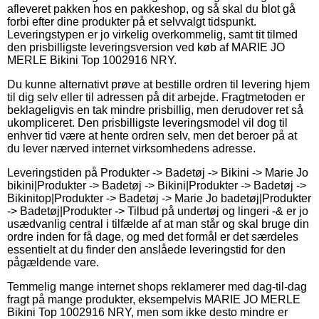
afleveret pakken hos en pakkeshop, og så skal du blot gå
forbi efter dine produkter på et selvvalgt tidspunkt.
Leveringstypen er jo virkelig overkommelig, samt tit tilmed
den prisbilligste leveringsversion ved køb af MARIE JO
MERLE Bikini Top 1002916 NRY.
Du kunne alternativt prøve at bestille ordren til levering hjem
til dig selv eller til adressen på dit arbejde. Fragtmetoden er
beklageligvis en tak mindre prisbillig, men derudover ret så
ukompliceret. Den prisbilligste leveringsmodel vil dog til
enhver tid være at hente ordren selv, men det beroer på at
du lever nærved internet virksomhedens adresse.
Leveringstiden på Produkter -> Badetøj -> Bikini -> Marie Jo
bikini|Produkter -> Badetøj -> Bikini|Produkter -> Badetøj ->
Bikinitop|Produkter -> Badetøj -> Marie Jo badetøj|Produkter
-> Badetøj|Produkter -> Tilbud på undertøj og lingeri -& er jo
usædvanlig central i tilfælde af at man står og skal bruge din
ordre inden for få dage, og med det formål er det særdeles
essentielt at du finder den anslåede leveringstid for den
pågældende vare.
Temmelig mange internet shops reklamerer med dag-til-dag
fragt på mange produkter, eksempelvis MARIE JO MERLE
Bikini Top 1002916 NRY, men som ikke desto mindre er