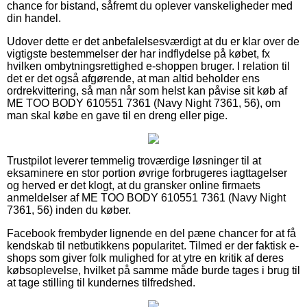
chance for bistand, såfremt du oplever vanskeligheder med
din handel.
Udover dette er det anbefalelsesværdigt at du er klar over de
vigtigste bestemmelser der har indflydelse på købet, fx
hvilken ombytningsrettighed e-shoppen bruger. I relation til
det er det også afgørende, at man altid beholder ens
ordrekvittering, så man når som helst kan påvise sit køb af
ME TOO BODY 610551 7361 (Navy Night 7361, 56), om
man skal købe en gave til en dreng eller pige.
Trustpilot leverer temmelig troværdige løsninger til at
eksaminere en stor portion øvrige forbrugeres iagttagelser
og herved er det klogt, at du gransker online firmaets
anmeldelser af ME TOO BODY 610551 7361 (Navy Night
7361, 56) inden du køber.
Facebook frembyder lignende en del pæne chancer for at få
kendskab til netbutikkens popularitet. Tilmed er der faktisk e-
shops som giver folk mulighed for at ytre en kritik af deres
købsoplevelse, hvilket på samme måde burde tages i brug til
at tage stilling til kundernes tilfredshed.