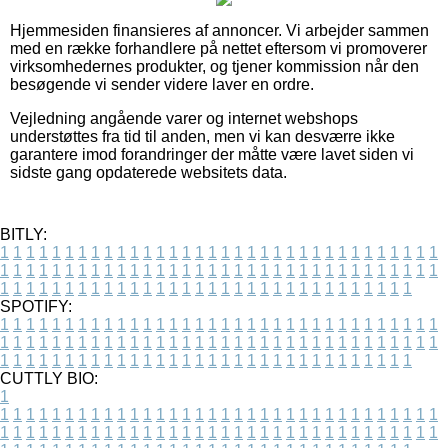
Hjemmesiden finansieres af annoncer. Vi arbejder sammen
med en række forhandlere på nettet eftersom vi promoverer
virksomhedernes produkter, og tjener kommission når den
besøgende vi sender videre laver en ordre.
Vejledning angående varer og internet webshops
understøttes fra tid til anden, men vi kan desværre ikke
garantere imod forandringer der måtte være lavet siden vi
sidste gang opdaterede websitets data.
BITLY:
1
1
1
1
1
1
1
1
1
1
1
1
1
1
1
1
1
1
1
1
1
1
1
1
1
1
1
1
1
1
1
1
1
1
1
1
1
1
1
1
1
1
1
1
1
1
1
1
1
1
1
1
1
1
1
1
1
1
1
1
1
1
1
1
1
1
1
1
1
1
1
1
1
1
1
1
1
1
1
1
1
1
1
1
1
1
1
1
1
1
1
1
1
1
1
1
1
1
1
1
SPOTIFY:
1
1
1
1
1
1
1
1
1
1
1
1
1
1
1
1
1
1
1
1
1
1
1
1
1
1
1
1
1
1
1
1
1
1
1
1
1
1
1
1
1
1
1
1
1
1
1
1
1
1
1
1
1
1
1
1
1
1
1
1
1
1
1
1
1
1
1
1
1
1
1
1
1
1
1
1
1
1
1
1
1
1
1
1
1
1
1
1
1
1
1
1
1
1
1
1
1
1
1
1
CUTTLY BIO:
1
1
1
1
1
1
1
1
1
1
1
1
1
1
1
1
1
1
1
1
1
1
1
1
1
1
1
1
1
1
1
1
1
1
1
1
1
1
1
1
1
1
1
1
1
1
1
1
1
1
1
1
1
1
1
1
1
1
1
1
1
1
1
1
1
1
1
1
1