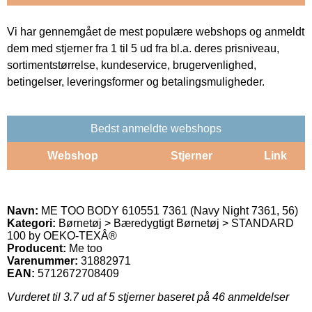
Vi har gennemgået de mest populære webshops og anmeldt
dem med stjerner fra 1 til 5 ud fra bl.a. deres prisniveau,
sortimentstørrelse, kundeservice, brugervenlighed,
betingelser, leveringsformer og betalingsmuligheder.
Bedst anmeldte webshops
Webshop
Stjerner
Link
Navn:
ME TOO BODY 610551 7361 (Navy Night 7361, 56)
Kategori:
Børnetøj > Bæredygtigt Børnetøj > STANDARD
100 by OEKO-TEXÂ®
Producent:
Me too
Varenummer:
31882971
EAN:
5712672708409
Vurderet til
3.7
ud af 5 stjerner baseret på
46
anmeldelser