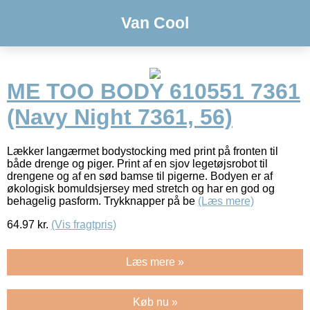
Van Cool
ME TOO BODY 610551 7361
(Navy Night 7361, 56)
Lækker langærmet bodystocking med print på fronten til
både drenge og piger. Print af en sjov legetøjsrobot til
drengene og af en sød bamse til pigerne. Bodyen er af
økologisk bomuldsjersey med stretch og har en god og
behagelig pasform. Trykknapper på be
(Læs mere)
64.97
kr.
(Vis fragtpris)
Læs mere »
Køb nu »