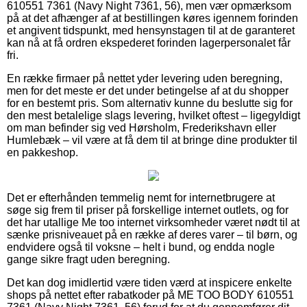
610551 7361 (Navy Night 7361, 56), men vær opmærksom
på at det afhænger af at bestillingen køres igennem forinden
et angivent tidspunkt, med hensynstagen til at de garanteret
kan nå at få ordren ekspederet forinden lagerpersonalet får
fri.
En række firmaer på nettet yder levering uden beregning,
men for det meste er det under betingelse af at du shopper
for en bestemt pris. Som alternativ kunne du beslutte sig for
den mest betalelige slags levering, hvilket oftest – ligegyldigt
om man befinder sig ved Hørsholm, Frederikshavn eller
Humlebæk – vil være at få dem til at bringe dine produkter til
en pakkeshop.
Det er efterhånden temmelig nemt for internetbrugere at
søge sig frem til priser på forskellige internet outlets, og for
det har utallige Me too internet virksomheder været nødt til at
sænke prisniveauet på en række af deres varer – til børn, og
endvidere også til voksne – helt i bund, og endda nogle
gange sikre fragt uden beregning.
Det kan dog imidlertid være tiden værd at inspicere enkelte
shops på nettet efter rabatkoder på ME TOO BODY 610551