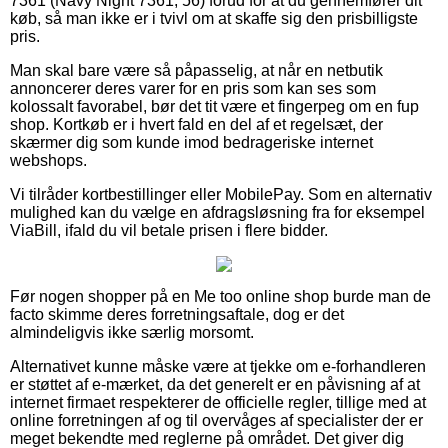
7361 (Navy Night 7361, 56) forud for at du gennemfører dit
køb, så man ikke er i tvivl om at skaffe sig den prisbilligste
pris.
Man skal bare være så påpasselig, at når en netbutik
annoncerer deres varer for en pris som kan ses som
kolossalt favorabel, bør det tit være et fingerpeg om en fup
shop. Kortkøb er i hvert fald en del af et regelsæt, der
skærmer dig som kunde imod bedrageriske internet
webshops.
Vi tilråder kortbestillinger eller MobilePay. Som en alternativ
mulighed kan du vælge en afdragsløsning fra for eksempel
ViaBill, ifald du vil betale prisen i flere bidder.
Før nogen shopper på en Me too online shop burde man de
facto skimme deres forretningsaftale, dog er det
almindeligvis ikke særlig morsomt.
Alternativet kunne måske være at tjekke om e-forhandleren
er støttet af e-mærket, da det generelt er en påvisning af at
internet firmaet respekterer de officielle regler, tillige med at
online forretningen af og til overvåges af specialister der er
meget bekendte med reglerne på området. Det giver dig