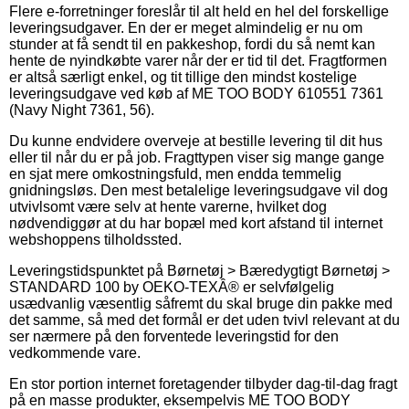
Flere e-forretninger foreslår til alt held en hel del forskellige
leveringsudgaver. En der er meget almindelig er nu om
stunder at få sendt til en pakkeshop, fordi du så nemt kan
hente de nyindkøbte varer når der er tid til det. Fragtformen
er altså særligt enkel, og tit tillige den mindst kostelige
leveringsudgave ved køb af ME TOO BODY 610551 7361
(Navy Night 7361, 56).
Du kunne endvidere overveje at bestille levering til dit hus
eller til når du er på job. Fragttypen viser sig mange gange
en sjat mere omkostningsfuld, men endda temmelig
gnidningsløs. Den mest betalelige leveringsudgave vil dog
utvivlsomt være selv at hente varerne, hvilket dog
nødvendiggør at du har bopæl med kort afstand til internet
webshoppens tilholdssted.
Leveringstidspunktet på Børnetøj > Bæredygtigt Børnetøj >
STANDARD 100 by OEKO-TEXÂ® er selvfølgelig
usædvanlig væsentlig såfremt du skal bruge din pakke med
det samme, så med det formål er det uden tvivl relevant at du
ser nærmere på den forventede leveringstid for den
vedkommende vare.
En stor portion internet foretagender tilbyder dag-til-dag fragt
på en masse produkter, eksempelvis ME TOO BODY