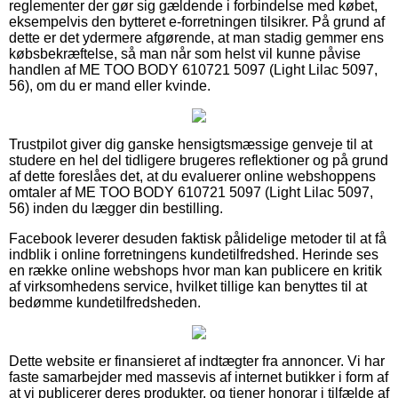
reglementer der gør sig gældende i forbindelse med købet,
eksempelvis den bytteret e-forretningen tilsikrer. På grund af
dette er det ydermere afgørende, at man stadig gemmer ens
købsbekræftelse, så man når som helst vil kunne påvise
handlen af ME TOO BODY 610721 5097 (Light Lilac 5097,
56), om du er mand eller kvinde.
Trustpilot giver dig ganske hensigtsmæssige genveje til at
studere en hel del tidligere brugeres reflektioner og på grund
af dette foreslåes det, at du evaluerer online webshoppens
omtaler af ME TOO BODY 610721 5097 (Light Lilac 5097,
56) inden du lægger din bestilling.
Facebook leverer desuden faktisk pålidelige metoder til at få
indblik i online forretningens kundetilfredshed. Herinde ses
en række online webshops hvor man kan publicere en kritik
af virksomhedens service, hvilket tillige kan benyttes til at
bedømme kundetilfredsheden.
Dette website er finansieret af indtægter fra annoncer. Vi har
faste samarbejder med massevis af internet butikker i form af
at vi publicerer deres produkter, og tjener honorar i tilfælde af