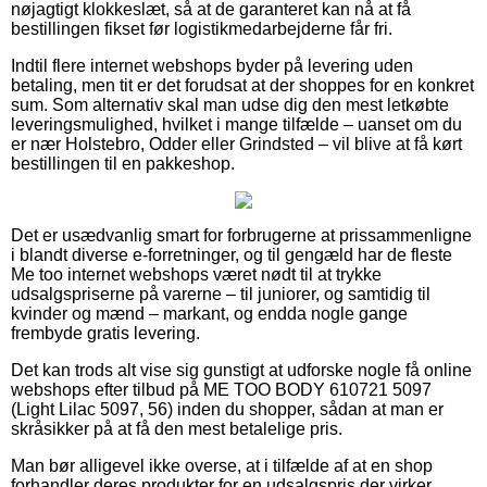
nøjagtigt klokkeslæt, så at de garanteret kan nå at få
bestillingen fikset før logistikmedarbejderne får fri.
Indtil flere internet webshops byder på levering uden
betaling, men tit er det forudsat at der shoppes for en konkret
sum. Som alternativ skal man udse dig den mest letkøbte
leveringsmulighed, hvilket i mange tilfælde – uanset om du
er nær Holstebro, Odder eller Grindsted – vil blive at få kørt
bestillingen til en pakkeshop.
Det er usædvanlig smart for forbrugerne at prissammenligne
i blandt diverse e-forretninger, og til gengæld har de fleste
Me too internet webshops været nødt til at trykke
udsalgspriserne på varerne – til juniorer, og samtidig til
kvinder og mænd – markant, og endda nogle gange
frembyde gratis levering.
Det kan trods alt vise sig gunstigt at udforske nogle få online
webshops efter tilbud på ME TOO BODY 610721 5097
(Light Lilac 5097, 56) inden du shopper, sådan at man er
skråsikker på at få den mest betalelige pris.
Man bør alligevel ikke overse, at i tilfælde af at en shop
forhandler deres produkter for en udsalgspris der virker