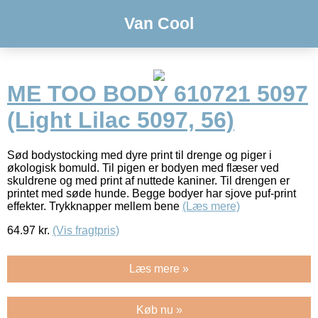
Van Cool
ME TOO BODY 610721 5097
(Light Lilac 5097, 56)
Sød bodystocking med dyre print til drenge og piger i
økologisk bomuld. Til pigen er bodyen med flæser ved
skuldrene og med print af nuttede kaniner. Til drengen er
printet med søde hunde. Begge bodyer har sjove puf-print
effekter. Trykknapper mellem bene
(Læs mere)
64.97
kr.
(Vis fragtpris)
Læs mere »
Køb nu »