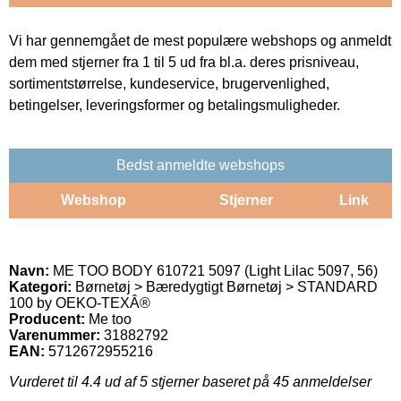
Vi har gennemgået de mest populære webshops og anmeldt
dem med stjerner fra 1 til 5 ud fra bl.a. deres prisniveau,
sortimentstørrelse, kundeservice, brugervenlighed,
betingelser, leveringsformer og betalingsmuligheder.
Bedst anmeldte webshops
Webshop
Stjerner
Link
Navn:
ME TOO BODY 610721 5097 (Light Lilac 5097, 56)
Kategori:
Børnetøj > Bæredygtigt Børnetøj > STANDARD
100 by OEKO-TEXÂ®
Producent:
Me too
Varenummer:
31882792
EAN:
5712672955216
Vurderet til
4.4
ud af 5 stjerner baseret på
45
anmeldelser