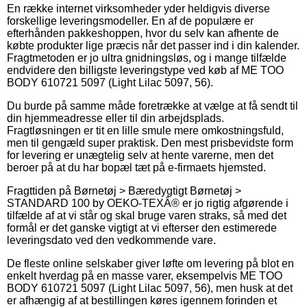
En række internet virksomheder yder heldigvis diverse
forskellige leveringsmodeller. En af de populære er
efterhånden pakkeshoppen, hvor du selv kan afhente de
købte produkter lige præcis når det passer ind i din kalender.
Fragtmetoden er jo ultra gnidningsløs, og i mange tilfælde
endvidere den billigste leveringstype ved køb af ME TOO
BODY 610721 5097 (Light Lilac 5097, 56).
Du burde på samme måde foretrække at vælge at få sendt til
din hjemmeadresse eller til din arbejdsplads.
Fragtløsningen er tit en lille smule mere omkostningsfuld,
men til gengæld super praktisk. Den mest prisbevidste form
for levering er unægtelig selv at hente varerne, men det
beroer på at du har bopæl tæt på e-firmaets hjemsted.
Fragttiden på Børnetøj > Bæredygtigt Børnetøj >
STANDARD 100 by OEKO-TEXÂ® er jo rigtig afgørende i
tilfælde af at vi står og skal bruge varen straks, så med det
formål er det ganske vigtigt at vi efterser den estimerede
leveringsdato ved den vedkommende vare.
De fleste online selskaber giver løfte om levering på blot en
enkelt hverdag på en masse varer, eksempelvis ME TOO
BODY 610721 5097 (Light Lilac 5097, 56), men husk at det
er afhængig af at bestillingen køres igennem forinden et