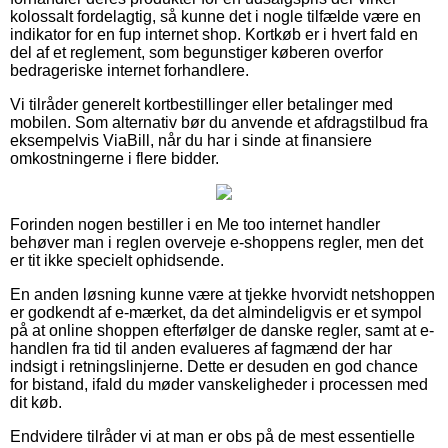
kolossalt fordelagtig, så kunne det i nogle tilfælde være en
indikator for en fup internet shop. Kortkøb er i hvert fald en
del af et reglement, som begunstiger køberen overfor
bedrageriske internet forhandlere.
Vi tilråder generelt kortbestillinger eller betalinger med
mobilen. Som alternativ bør du anvende et afdragstilbud fra
eksempelvis ViaBill, når du har i sinde at finansiere
omkostningerne i flere bidder.
Forinden nogen bestiller i en Me too internet handler
behøver man i reglen overveje e-shoppens regler, men det
er tit ikke specielt ophidsende.
En anden løsning kunne være at tjekke hvorvidt netshoppen
er godkendt af e-mærket, da det almindeligvis er et sympol
på at online shoppen efterfølger de danske regler, samt at e-
handlen fra tid til anden evalueres af fagmænd der har
indsigt i retningslinjerne. Dette er desuden en god chance
for bistand, ifald du møder vanskeligheder i processen med
dit køb.
Endvidere tilråder vi at man er obs på de mest essentielle