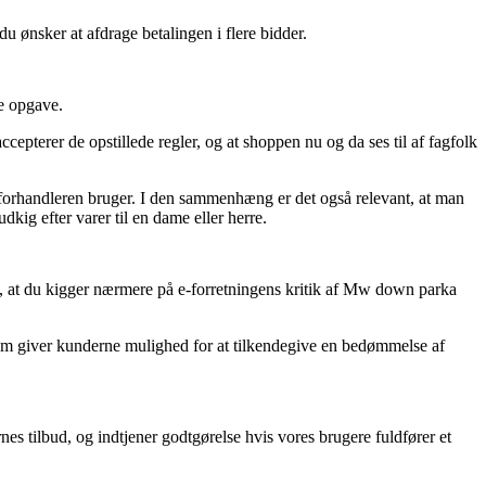
du ønsker at afdrage betalingen i flere bidder.
e opgave.
epterer de opstillede regler, og at shoppen nu og da ses til af fagfolk
-forhandleren bruger. I den sammenhæng er det også relevant, at man
kig efter varer til en dame eller herre.
gt, at du kigger nærmere på e-forretningens kritik af Mw down parka
som giver kunderne mulighed for at tilkendegive en bedømmelse af
es tilbud, og indtjener godtgørelse hvis vores brugere fuldfører et