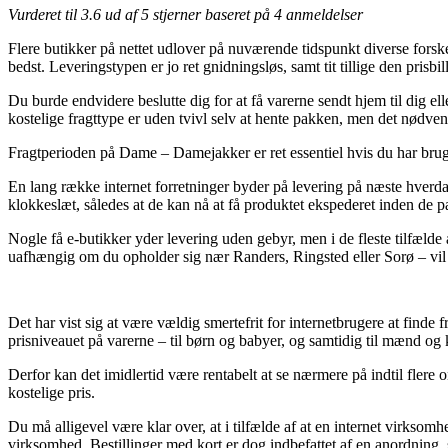
Vurderet til
3.6
ud af 5 stjerner baseret på
4
anmeldelser
Flere butikker på nettet udlover på nuværende tidspunkt diverse forsk
bedst. Leveringstypen er jo ret gnidningsløs, samt tit tillige den pri
Du burde endvidere beslutte dig for at få varerne sendt hjem til dig e
kostelige fragttype er uden tvivl selv at hente pakken, men det nødve
Fragtperioden på Dame – Damejakker er ret essentiel hvis du har brug f
En lang række internet forretninger byder på levering på næste hverd
klokkeslæt, således at de kan nå at få produktet ekspederet inden de pa
Nogle få e-butikker yder levering uden gebyr, men i de fleste tilfælde a
uafhængig om du opholder sig nær Randers, Ringsted eller Sorø – vil bl
Det har vist sig at være vældig smertefrit for internetbrugere at finde f
prisniveauet på varerne – til børn og babyer, og samtidig til mænd og
Derfor kan det imidlertid være rentabelt at se nærmere på indtil flere
kostelige pris.
Du må alligevel være klar over, at i tilfælde af at en internet virksomh
virksomhed. Bestillinger med kort er dog indbefattet af en anordnin