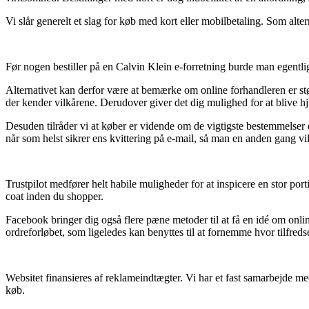
Vi slår generelt et slag for køb med kort eller mobilbetaling. Som alter
Før nogen bestiller på en Calvin Klein e-forretning burde man egent
Alternativet kan derfor være at bemærke om online forhandleren er støt
der kender vilkårene. Derudover giver det dig mulighed for at blive hj
Desuden tilråder vi at køber er vidende om de vigtigste bestemmelser
når som helst sikrer ens kvittering på e-mail, så man en anden gang vi
Trustpilot medfører helt habile muligheder for at inspicere en stor p
coat inden du shopper.
Facebook bringer dig også flere pæne metoder til at få en idé om on
ordreforløbet, som ligeledes kan benyttes til at fornemme hvor tilfreds
Websitet finansieres af reklameindtægter. Vi har et fast samarbejde m
køb.