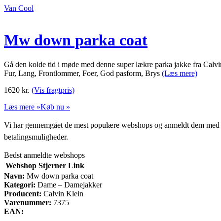
Van Cool
Mw down parka coat
Gå den kolde tid i møde med denne super lækre parka jakke fra Calvin 
Fur, Lang, Frontlommer, Foer, God pasform, Brys
(Læs mere)
1620
kr.
(Vis fragtpris)
Læs mere »
Køb nu »
Vi har gennemgået de mest populære webshops og anmeldt dem med stjern
betalingsmuligheder.
Bedst anmeldte webshops
Webshop
Stjerner
Link
Navn:
Mw down parka coat
Kategori:
Dame – Damejakker
Producent:
Calvin Klein
Varenummer:
7375
EAN: