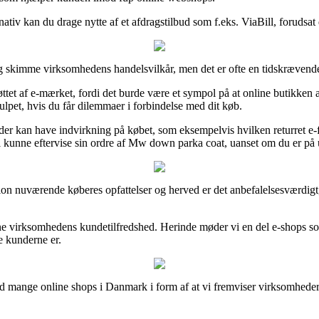
nativ kan du drage nytte af et afdragstilbud som f.eks. ViaBill, forudsat 
lig skimme virksomhedens handelsvilkår, men det er ofte en tidskrævend
tet af e-mærket, fordi det burde være et sympol på at online butikken acc
ulpet, hvis du får dilemmaer i forbindelse med dit køb.
 der kan have indvirkning på købet, som eksempelvis hvilken returret e
l kunne eftervise sin ordre af Mw down parka coat, uanset om du er på ud
ortion nuværende køberes opfattelser og herved er det anbefalelsesværdi
line virksomhedens kundetilfredshed. Herinde møder vi en del e-shops 
e kunderne er.
ed mange online shops i Danmark i form af at vi fremviser virksomhedern