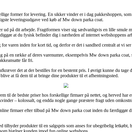
ellige former for levering. En sikker vinder er i dag pakkeshoppen, som 
sbilligste leveringsudgave ved køb af Mw down parka coat.
ller ud på dit arbejde. Fragtformen viser sig sædvanligvis en lille smule
ndiggør at du fysisk befinder dig i nærheden af internet webshoppens ar
or varen inden for kort tid, og derfor er det i sandhed centralt at vi se
ag på en række af deres varenumre, eksempelvis Mw down parka coat, so
kkeansatte får fri.
fkræver det at der bestilles for en bestemt pris. I øvrigt kunne du tage 
ive at få dem til at bringe dine produkter til et afhentningssted.
rem til de bedste priser hos forskellige firmaer på nettet, og herved har e
 kvinder – kolossalt, og endda nogle gange præstere fragt uden omkostn
 online firmaer efter tilbud på Mw down parka coat inden du færdiggør d
ed tilbyder produkter til en salgspris som anses for ubegribelig letkøbt,
g, som hjælper kunden imod fup online webshops.