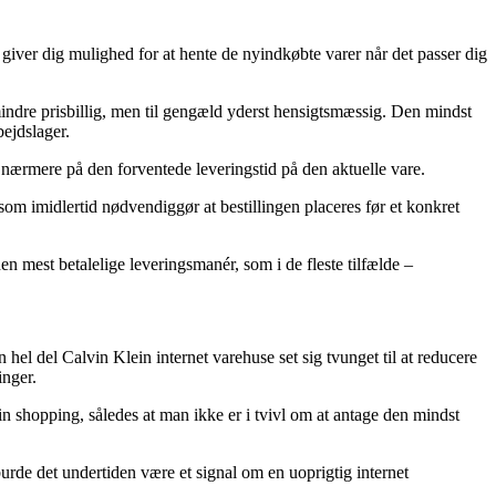
giver dig mulighed for at hente de nyindkøbte varer når det passer dig
 mindre prisbillig, men til gengæld yderst hensigtsmæssig. Den mindst
bejdslager.
r nærmere på den forventede leveringstid på den aktuelle vare.
m imidlertid nødvendiggør at bestillingen placeres før et konkret
den mest betalelige leveringsmanér, som i de fleste tilfælde –
n hel del Calvin Klein internet varehuse set sig tvunget til at reducere
inger.
in shopping, således at man ikke er i tvivl om at antage den mindst
 burde det undertiden være et signal om en uoprigtig internet