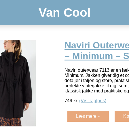
Van Cool
Naviri Outerwe
– Minimum – S
Naviri outerwear 7113 er en lækk
Minimum. Jakken giver dig et c
detaljer i taljen og store, prakt
perfekte vinterjakke til dig, so
klassisk jakke med praktiske o
749
kr.
(Vis fragtpris)
Læs mere »
Kø