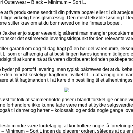
iri Outerwear – Black – Minimum – Sort L.
t få produkterne sendt til din private bopæl eller til dit arbejde
illige virkelig hensigtsmæssig. Den mest letkøbte løsning til le
re stiller krav om at du bor nærved online firmaets bopæl.
Jakker er jo super væsentlig såfremt man mangler produkterne li
i gransker det estimerede leveringstidspunkt for den relevante var
stiller garanti om dag-til-dag fragt på en hel del varenumre, eks
 L, som er afhængig af at bestillingen køres igennem tidligere e
dsigt til at kunne nå at få varen distribueret forinden pakkeperso
e byder på portofri levering, men typisk påkræves det at du køber 
e den mindst kostelige fragtform, hvilket tit – uafhængig om man
være at få fragtmanden til at køre din bestilling til et afhentningss
løst for folk at sammenholde priser i blandt forskellige online 
ine forhandlere ikke kunne lade være med at trykke salgsværdien
også til damer og herrer – kolossalt, og endda nogle gange love
esto mindre være fordelagtigt at kontrollere nogle få forretninger
– Minimum – Sort L inden du placerer ordren, således at du er u