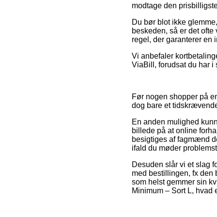
modtage den prisbilligste
Du bør blot ikke glemme, 
beskeden, så er det ofte v
regel, der garanterer en 
Vi anbefaler kortbetaling
ViaBill, forudsat du har i
Før nogen shopper på en 
dog bare et tidskrævende
En anden mulighed kunne 
billede på at online forh
besigtiges af fagmænd de
ifald du møder problemsti
Desuden slår vi et slag 
med bestillingen, fx den 
som helst gemmer sin kvit
Minimum – Sort L, hvad e