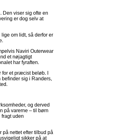
. Den viser sig ofte en
vering er dog selv at
ge om lidt, så derfor er
e.
empelvis Naviri Outerwear
nd et nøjagtigt
nalet har fyraften.
for et præcist beløb. I
 befinder sig i Randers,
ted.
virksomheder, og derved
 på varerne – til børn
 fragt uden
 på nettet efter tilbud på
svigeligt sikker på at