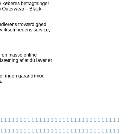
de køberes betragtninger
ri Outerwear – Black –
ndlerens troværdighed.
f virksomhedens service,
d en masse online
sætning af at du laver et
er ingen garanti imod
.
1
1
1
1
1
1
1
1
1
1
1
1
1
1
1
1
1
1
1
1
1
1
1
1
1
1
1
1
1
1
1
1
1
1
1
1
1
1
1
1
1
1
1
1
1
1
1
1
1
1
1
1
1
1
1
1
1
1
1
1
1
1