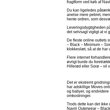
fragtform ved køb af Nav
Du kan ligeledes påtænke a
anelse mere pebret, men t
hente ordren, som desvær
Leveringsdygtigheden på 
det selvsagt vigtigt at v
De fleste online outlets 
– Black – Minimum – Sort
klokkeslæt, så at de har u
Flere internet forhandler
øvrigt burde du foretrækk
Hillerød eller Sorø – vil 
Det er ekstremt gnidnings
har adskillige Moves onl
og babyer, og endvidere 
omkostninger.
Trods dette kan det ikke d
Naviri Outerwear – Black 