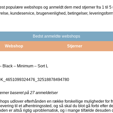
t populære webshops og anmeldt dem med stjerner fra 1 til 5 ud
rrelse, kundeservice, brugervenlighed, betingelser, leveringsfor
Bedst anmeldte webshops
Webshop
Stjerner
– Black – Minimum – Sort L
_DK_4651099324476_32518878494780
jerner baseret på
27
anmeldelser
shops udlover efterhånden en række forskellige muligheder for f
ering til et afhentningssted, og så skal du blot gå forbi efter d
oden er altså rigtig uproblematisk, og i mange tilfælde desuden