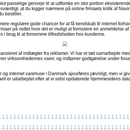
lut passelige genveje til at udforske en stor portion eksisteren
isværdigt, at du kigger nærmere på online firmaets kritik af Navi
 bestiller.
re regulære gode chancer for at få kendskab til internet forha
irmaer på nettet hvor det er muligt at formulere en anmeldelse a
es i brug til at fornemme tilfredsheden hos kunderne.
nsieret af indtægter fra reklamer. Vi har et tæt samarbejde me
rer virksomhedernes varer, og indtjener godtgørelse under forud
og internet varehuse i Danmark ajourføres jævnligt, men vi giv
elt er udarbejdet efter at vi sidst opdaterede hjemmesidens data
1
1
1
1
1
1
1
1
1
1
1
1
1
1
1
1
1
1
1
1
1
1
1
1
1
1
1
1
1
1
1
1
1
1
1
1
1
1
1
1
1
1
1
1
1
1
1
1
1
1
1
1
1
1
1
1
1
1
1
1
1
1
1
1
1
1
1
1
1
1