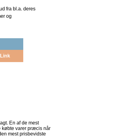
 fra bl.a. deres
mer og
Link
ragt. En af de mest
e købte varer præcis når
 den mest prisbevidste