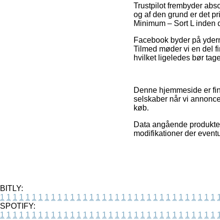
Trustpilot frembyder abso
og af den grund er det pr
Minimum – Sort L inden du
Facebook byder på yderme
Tilmed møder vi en del f
hvilket ligeledes bør tag
Denne hjemmeside er fina
selskaber når vi annonce
køb.
Data angående produkter 
modifikationer der eventu
BITLY:
1
1
1
1
1
1
1
1
1
1
1
1
1
1
1
1
1
1
1
1
1
1
1
1
1
1
1
1
1
1
1
1
1
1
SPOTIFY:
1
1
1
1
1
1
1
1
1
1
1
1
1
1
1
1
1
1
1
1
1
1
1
1
1
1
1
1
1
1
1
1
1
1