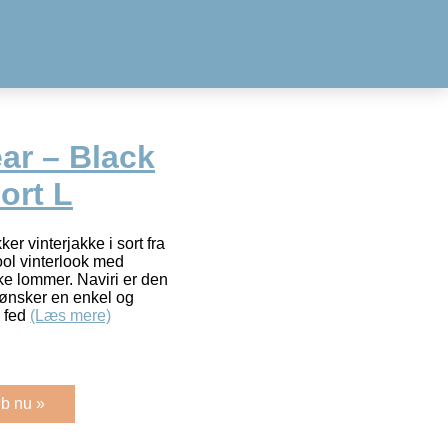
ar – Black
ort L
er vinterjakke i sort fra
ool vinterlook med
iske lommer. Naviri er den
m ønsker en enkel og
g fed
(Læs mere)
b nu »