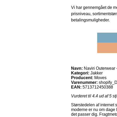
Vi har gennemgået de mes
prisniveau, sortimentstø
betalingsmuligheder.
Navn:
Naviri Outerwear 
Kategori:
Jakker
Producent:
Moves
Varenummer:
shopify
EAN:
5713712450388
Vurderet til
4.4
ud af 5 st
Størstedelen af internet 
moderne er nu om dage lev
det passer dig. Fragtmet