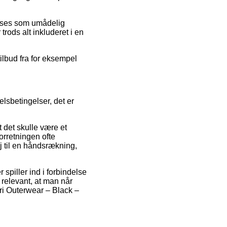
an ses som umådelig
trods alt inkluderet i en
ilbud fra for eksempel
lsbetingelser, det er
 det skulle være et
orretningen ofte
j til en håndsrækning,
spiller ind i forbindelse
 relevant, at man når
iri Outerwear – Black –