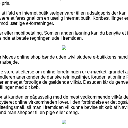
 pris.
at ifald en internet butik sælger varer til en udsalgspris der k
ære et faresignal om en uærlig internet butik. Kortbestillinger er 
imod uærlige e-forretninger.
er eller mobilbetaling. Som en anden løsning kan du benytte et t
 sinde at betale regningen ude i fremtiden.
Moves online shop bør de uden tvivl studere e-butikkens hande
 arbejde.
være at efterse om online forretningen er e-mærket, grundet at
andleren anerkender de danske retningslinjer, foruden at online f
r er meget fortrolige de gældende vilkår. Desuden får du genve
llinger med dit køb.
for at kunden er påpasselig med de mest vedkommende vilkår der 
bytteret online virksomheden lover. I den forbindelse er det også
teringsmail, så man i fremtiden vil kunne bevise sit køb af Nav
nd man shopper til en pige eller dreng.