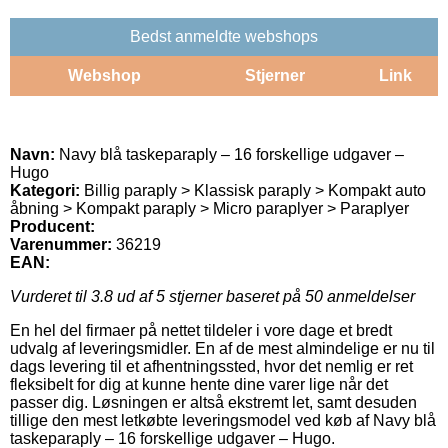
Bedst anmeldte webshops
Webshop
Stjerner
Link
Navn:
Navy blå taskeparaply – 16 forskellige udgaver –
Hugo
Kategori:
Billig paraply > Klassisk paraply > Kompakt auto
åbning > Kompakt paraply > Micro paraplyer > Paraplyer
Producent:
Varenummer:
36219
EAN:
Vurderet til
3.8
ud af 5 stjerner baseret på
50
anmeldelser
En hel del firmaer på nettet tildeler i vore dage et bredt
udvalg af leveringsmidler. En af de mest almindelige er nu til
dags levering til et afhentningssted, hvor det nemlig er ret
fleksibelt for dig at kunne hente dine varer lige når det
passer dig. Løsningen er altså ekstremt let, samt desuden
tillige den mest letkøbte leveringsmodel ved køb af Navy blå
taskeparaply – 16 forskellige udgaver – Hugo.