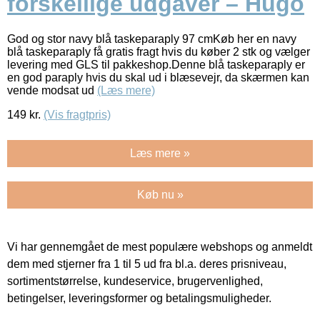
forskellige udgaver – Hugo
God og stor navy blå taskeparaply 97 cmKøb her en navy
blå taskeparaply få gratis fragt hvis du køber 2 stk og vælger
levering med GLS til pakkeshop.Denne blå taskeparaply er
en god paraply hvis du skal ud i blæsevejr, da skærmen kan
vende modsat ud
(Læs mere)
149
kr.
(Vis fragtpris)
Læs mere »
Køb nu »
Vi har gennemgået de mest populære webshops og anmeldt
dem med stjerner fra 1 til 5 ud fra bl.a. deres prisniveau,
sortimentstørrelse, kundeservice, brugervenlighed,
betingelser, leveringsformer og betalingsmuligheder.