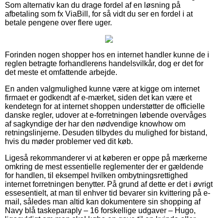
Som alternativ kan du drage fordel af en løsning på
afbetaling som fx ViaBill, for så vidt du ser en fordel i at
betale pengene over flere uger.
Forinden nogen shopper hos en internet handler kunne de i
reglen betragte forhandlerens handelsvilkår, dog er det for
det meste et omfattende arbejde.
En anden valgmulighed kunne være at kigge om internet
firmaet er godkendt af e-mærket, siden det kan være et
kendetegn for at internet shoppen understøtter de officielle
danske regler, udover at e-forretningen løbende overvåges
af sagkyndige der har den nødvendige knowhow om
retningslinjerne. Desuden tilbydes du mulighed for bistand,
hvis du møder problemer ved dit køb.
Ligeså rekommanderer vi at køberen er oppe på mærkerne
omkring de mest essentielle reglementer der er gældende
for handlen, til eksempel hvilken ombytningsrettighed
internet forretningen benytter. På grund af dette er det i øvrigt
essesentielt, at man til enhver tid bevarer sin kvittering på e-
mail, således man altid kan dokumentere sin shopping af
Navy blå taskeparaply – 16 forskellige udgaver – Hugo,