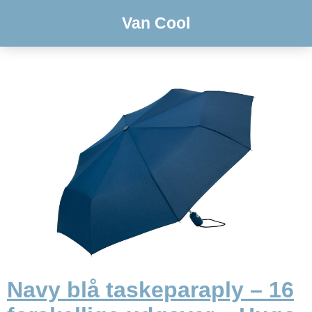
Van Cool
Navy blå taskeparaply – 16