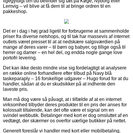
ligegyldigt om du befinder sig tæt på Køge, Nyborg eller
Lemvig – vil blive at få dem til at bringe ordren til en
pakkeshop.
Det er i dag i høj grad ligetil for forbrugerne at sammenholde
priser fra diverse netshops, og til tak har massevis af internet
outlets været presset til at at nedskære salgsværdien på
mange af deres varer – til børn og babyer, og tillige også til
herrer og damer – en hel del, og endda nogle gange love
portofri levering.
Det kan ikke desto mindre vise sig fordelagtigt at analysere
en række online forhandlere efter tilbud på Navy blå
taskeparaply – 16 forskellige udgaver – Hugo forud for at du
handler, sådan at du er skudsikker på at indhente den
laveste pris.
Man må dog være så påvagt, at i tilfælde af at en internet
virksomhed tilbyder deres produkter til en pris der anses for
kolossalt tiltalende, kan det ofte være et signal om en
svindel webbutik. Betalinger med kort er dog omsluttet af en
vedtægt, der skærmer os overfor uærlige butikker på nettet.
Generelt foreslår vi handler med kort eller mobilbetaling.