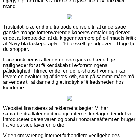
ligegyldigt om man skal købe en gave til en kvinde eller
mand.
Trustpilot forærer dig ultra gode genveje til at undersøge
ganske mange forhenværende køberes omtaler og derved
er det at foretrække, at du kigger nærmere på e-firmaets kritik
af Navy blå taskeparaply – 16 forskellige udgaver – Hugo før
du shopper.
Facebook fremskaffer derudover ganske hæderlige
muligheder for at få kendskab til e-forretningens
pålidelighed. Tilmed er der en del e-shops hvor man kan
levere en evaluering af deres køb, som på samme måde må
anvendes til at danne dig et indtryk af tilfredsheden hos
kunderne.
Websitet finansieres af reklameindtægter. Vi har
samarbejdsaftaler med mange internet foretagender idet vi
introducerer deres varer, og opnår honorar såfremt en bruger
fra vores side laver en ordre.
Viden om varer og internet forhandlere vedligeholdes