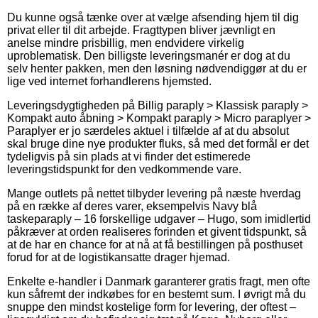
Du kunne også tænke over at vælge afsending hjem til dig
privat eller til dit arbejde. Fragttypen bliver jævnligt en
anelse mindre prisbillig, men endvidere virkelig
uproblematisk. Den billigste leveringsmanér er dog at du
selv henter pakken, men den løsning nødvendiggør at du er
lige ved internet forhandlerens hjemsted.
Leveringsdygtigheden på Billig paraply > Klassisk paraply >
Kompakt auto åbning > Kompakt paraply > Micro paraplyer >
Paraplyer er jo særdeles aktuel i tilfælde af at du absolut
skal bruge dine nye produkter fluks, så med det formål er det
tydeligvis på sin plads at vi finder det estimerede
leveringstidspunkt for den vedkommende vare.
Mange outlets på nettet tilbyder levering på næste hverdag
på en række af deres varer, eksempelvis Navy blå
taskeparaply – 16 forskellige udgaver – Hugo, som imidlertid
påkræver at orden realiseres forinden et givent tidspunkt, så
at de har en chance for at nå at få bestillingen på posthuset
forud for at de logistikansatte drager hjemad.
Enkelte e-handler i Danmark garanterer gratis fragt, men ofte
kun såfremt der indkøbes for en bestemt sum. I øvrigt må du
snuppe den mindst kostelige form for levering, der oftest –