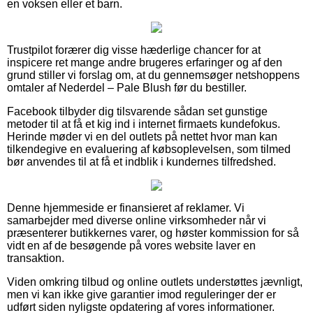
en voksen eller et barn.
Trustpilot forærer dig visse hæderlige chancer for at
inspicere ret mange andre brugeres erfaringer og af den
grund stiller vi forslag om, at du gennemsøger netshoppens
omtaler af Nederdel – Pale Blush før du bestiller.
Facebook tilbyder dig tilsvarende sådan set gunstige
metoder til at få et kig ind i internet firmaets kundefokus.
Herinde møder vi en del outlets på nettet hvor man kan
tilkendegive en evaluering af købsoplevelsen, som tilmed
bør anvendes til at få et indblik i kundernes tilfredshed.
Denne hjemmeside er finansieret af reklamer. Vi
samarbejder med diverse online virksomheder når vi
præsenterer butikkernes varer, og høster kommission for så
vidt en af de besøgende på vores website laver en
transaktion.
Viden omkring tilbud og online outlets understøttes jævnligt,
men vi kan ikke give garantier imod reguleringer der er
udført siden nyligste opdatering af vores informationer.