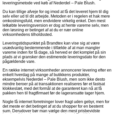
leveringsmetode ved køb af Nederdel – Pale Blush.
Du kan tillige afveje for og imod at få det leveret hjem til dig
selv eller ud til dit arbejde. Metoden er i regelen et hak mere
omkostningsfuld, men endvidere virkelig enkel. Den mest
letkøbte leveringsversion er dog at hente varerne selv, men
den løsning er betinget af at du er nær online
virksomhedens tilholdssted.
Leveringstidspunktet på Brandtex kan vise sig at være
usædvanlig bestemmende i tilfælde af at man mangler
varerne inden for få dage, så herved er det komplet på sin
plads at vi gransker den estimerede leveringsdato for den
pågældende vare.
En række internet virksomheder annoncerer levering efter en
enkelt hverdag på mange af butikkens produkter,
eksempelvis Nederdel – Pale Blush, men som ikke desto
mindre beroer på at transaktionen realiseres før et fastsat
klokkeslæt, med det formål at de garanteret kan nå at få
pakken hen til fragtfirmaet før de lageransatte tager hjem.
Nogle få internet forretninger lover fragt uden gebyr, men for
det meste er det betinget af at du shopper for en bestemt
sum. Derudover bør man vælge den mest prisbevidste