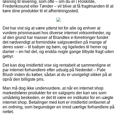
løsning til levering, som ofte – om du er i Roskilde,
Frederikssund eller Tønder – vil blive at få fragtmanden til at
køre dine produkter til et afhentningssted.
Det har vist sig at være yderst let for alle og enhver at
vurdere prisniveauet hos diverse internet virksomheder, og
af den grund har masser af Brandtex e-forretninger fundet
det nødvendigt at formindske salgsværdien på mange af
deres varer – til babyer og børn, og ligeledes til herrer og
damer – en hel del, og endda nogle gange tilbyde fragt uden
gebyr.
Det kan dog imidlertid vise sig rentabelt at sammenligne et
par internet forhandlere efter udsalg på Nederdel – Pale
Blush inden du køber, sådan at du er usvigeligt sikker på at
opnå den billigste pris.
Man må dog ikke undervurdere, at når en internet shop
markedsfører produkter for en salgspris der kan ses som
umådelig beskeden, er det tit være en indikator for en uægte
internet shop. Betalinger med kort er imidlertid omfavnet af
en ordning, som begunstiger en imod uærlige forhandlere på
nettet.