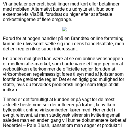
Vi anbefaler generelt bestillinger med kort eller betalinger
med mobilen. Alternativt burde du udnytte et tilbud som
eksempelvis ViaBill, forudsat du higer efter at afbetale
omkostningerne af flere omgange.
Forud for at nogen handler på en Brandtex online forretning
kunne de utvivlsomt sætte sig ind i dens handelsaftale, men
det er i reglen ikke super interessant.
En anden mulighed kan være at se om online webshoppen
er medlem af e-mærket, som burde være et fingerpeg om at
webbutikken efterkommer de officielle regler, foruden at
virksomheden regelmæssigt føres tilsyn med af jurister som
forstår de gældende regler. Det er en rigtig god mulighed for
støtte, hvis du forvoldes problemstillinger som følge af dit
indkøb.
Tilmed er det fornuftigt at kunden er på vagt for de mest
aktuelle bestemmelser der influerer på købet, fx hvilken
byttepolitik online virksomheden kører med. Her er det i
øvrigt relevant, at man stadigvæk sikrer sin kvitteringsmail,
således man en anden gang vil kunne dokumentere købet af
Nederdel – Pale Blush, uanset om man søger et produkt til