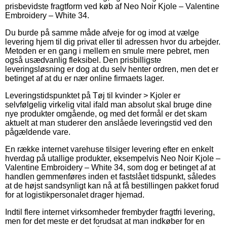
prisbevidste fragtform ved køb af Neo Noir Kjole – Valentine
Embroidery – White 34.
Du burde på samme måde afveje for og imod at vælge
levering hjem til dig privat eller til adressen hvor du arbejder.
Metoden er en gang i mellem en smule mere pebret, men
også usædvanlig fleksibel. Den prisbilligste
leveringsløsning er dog at du selv henter ordren, men det er
betinget af at du er nær online firmaets lager.
Leveringstidspunktet på Tøj til kvinder > Kjoler er
selvfølgelig virkelig vital ifald man absolut skal bruge dine
nye produkter omgående, og med det formål er det skam
aktuelt at man studerer den anslåede leveringstid ved den
pågældende vare.
En række internet varehuse tilsiger levering efter en enkelt
hverdag på utallige produkter, eksempelvis Neo Noir Kjole –
Valentine Embroidery – White 34, som dog er betinget af at
handlen gemmenføres inden et fastslået tidspunkt, således
at de højst sandsynligt kan nå at få bestillingen pakket forud
for at logistikpersonalet drager hjemad.
Indtil flere internet virksomheder frembyder fragtfri levering,
men for det meste er det forudsat at man indkøber for en