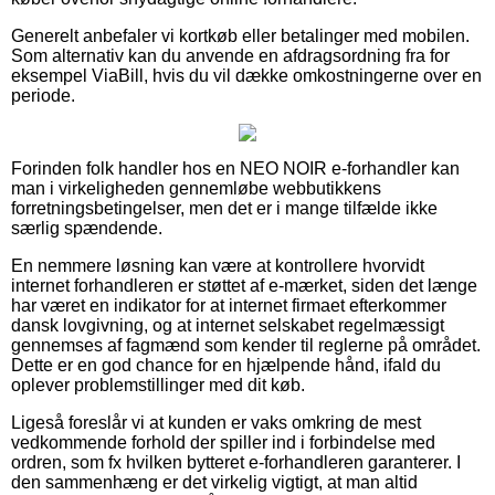
Generelt anbefaler vi kortkøb eller betalinger med mobilen.
Som alternativ kan du anvende en afdragsordning fra for
eksempel ViaBill, hvis du vil dække omkostningerne over en
periode.
Forinden folk handler hos en NEO NOIR e-forhandler kan
man i virkeligheden gennemløbe webbutikkens
forretningsbetingelser, men det er i mange tilfælde ikke
særlig spændende.
En nemmere løsning kan være at kontrollere hvorvidt
internet forhandleren er støttet af e-mærket, siden det længe
har været en indikator for at internet firmaet efterkommer
dansk lovgivning, og at internet selskabet regelmæssigt
gennemses af fagmænd som kender til reglerne på området.
Dette er en god chance for en hjælpende hånd, ifald du
oplever problemstillinger med dit køb.
Ligeså foreslår vi at kunden er vaks omkring de mest
vedkommende forhold der spiller ind i forbindelse med
ordren, som fx hvilken bytteret e-forhandleren garanterer. I
den sammenhæng er det virkelig vigtigt, at man altid