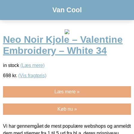
Van Cool
Neo Noir Kjole – Valentine
Embroidery – White 34
in stock
(Læs mere)
698
kr.
(Vis fragtpris)
Læs mere »
Køb nu »
Vi har gennemgået de mest populære webshops og anmeldt
dem med stjerner fra 1 til 5 ud fra bl.a. deres prisniveau,