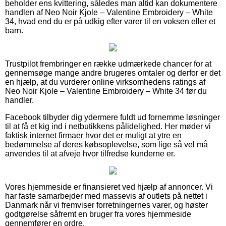
beholder ens kvittering, således man altid kan dokumentere
handlen af Neo Noir Kjole – Valentine Embroidery – White
34, hvad end du er på udkig efter varer til en voksen eller et
barn.
Trustpilot frembringer en række udmærkede chancer for at
gennemsøge mange andre brugeres omtaler og derfor er det
en hjælp, at du vurderer online virksomhedens ratings af
Neo Noir Kjole – Valentine Embroidery – White 34 før du
handler.
Facebook tilbyder dig ydermere fuldt ud fornemme løsninger
til at få et kig ind i netbutikkens pålidelighed. Her møder vi
faktisk internet firmaer hvor det er muligt at ytre en
bedømmelse af deres købsoplevelse, som lige så vel må
anvendes til at afveje hvor tilfredse kunderne er.
Vores hjemmeside er finansieret ved hjælp af annoncer. Vi
har faste samarbejder med massevis af outlets på nettet i
Danmark når vi fremviser forretningernes varer, og høster
godtgørelse såfremt en bruger fra vores hjemmeside
gennemfører en ordre.