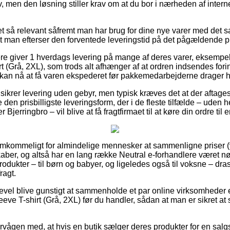
v, men den løsning stiller krav om at du bor i nærheden af inte
ret så relevant såfremt man har brug for dine nye varer med det
t at man efterser den forventede leveringstid på det pågældende p
re giver 1 hverdags levering på mange af deres varer, eksempel
t (Grå, 2XL), som trods alt afhænger af at ordren indsendes forin
 kan nå at få varen ekspederet før pakkemedarbejderne drager 
s sikrer levering uden gebyr, men typisk kræves det at der aftages
en prisbilligste leveringsform, der i de fleste tilfælde – uden h
 Bjerringbro – vil blive at få fragtfirmaet til at køre din ordre ti
fremkommeligt for almindelige mennesker at sammenligne priser (
skaber, og altså har en lang række Neutral e-forhandlere været nø
odukter – til børn og babyer, og ligeledes også til voksne – dra
ragt.
gevel blive gunstigt at sammenholde et par online virksomheder e
eve T-shirt (Grå, 2XL) før du handler, sådan at man er sikret at
rvågen med, at hvis en butik sælger deres produkter for en sal