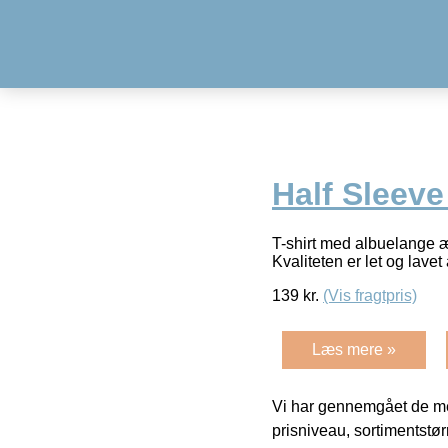
Half Sleeve
T-shirt med albuelange æ
Kvaliteten er let og lav
139
kr.
(Vis fragtpris)
Læs mere »
Vi har gennemgået de mes
prisniveau, sortimentstø