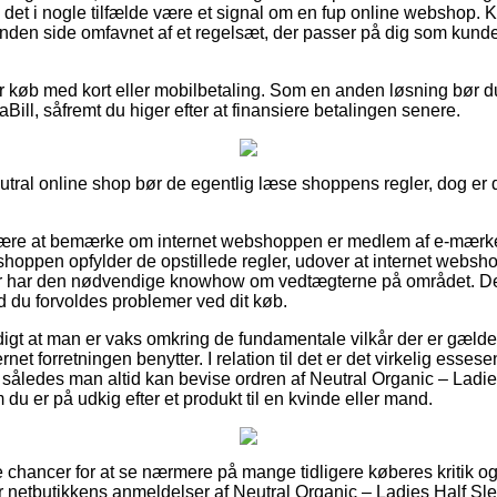
det i nogle tilfælde være et signal om en fup online webshop
anden side omfavnet af et regelsæt, der passer på dig som kunde 
for køb med kort eller mobilbetaling. Som en anden løsning bør d
Bill, såfremt du higer efter at finansiere betalingen senere.
utral online shop bør de egentlig læse shoppens regler, dog er d
re at bemærke om internet webshoppen er medlem af e-mærket, 
shoppen opfylder de opstillede regler, udover at internet webs
 der har den nødvendige knowhow om vedtægterne på området. D
ald du forvoldes problemer ved dit køb.
digt at man er vaks omkring de fundamentale vilkår der er gælden
ernet forretningen benytter. I relation til det er det virkelig esses
 således man altid kan bevise ordren af Neutral Organic – Ladie
 du er på udkig efter et produkt til en kvinde eller mand.
e chancer for at se nærmere på mange tidligere køberes kritik og
r netbutikkens anmeldelser af Neutral Organic – Ladies Half Sle