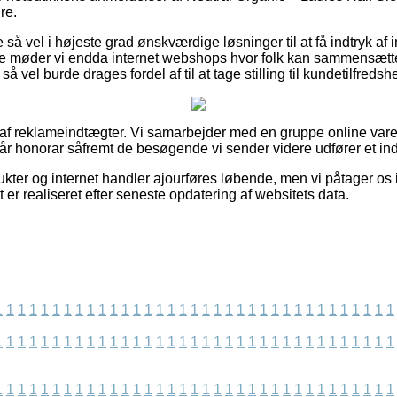
re.
 så vel i højeste grad ønskværdige løsninger til at få indtryk af i
de møder vi endda internet webshops hvor folk kan sammensætt
 så vel burde drages fordel af til at tage stilling til kundetilfreds
t af reklameindtægter. Vi samarbejder med en gruppe online var
når honorar såfremt de besøgende vi sender videre udfører et in
kter og internet handler ajourføres løbende, men vi påtager os i
t er realiseret efter seneste opdatering af websitets data.
1
1
1
1
1
1
1
1
1
1
1
1
1
1
1
1
1
1
1
1
1
1
1
1
1
1
1
1
1
1
1
1
1
1
1
1
1
1
1
1
1
1
1
1
1
1
1
1
1
1
1
1
1
1
1
1
1
1
1
1
1
1
1
1
1
1
1
1
1
1
1
1
1
1
1
1
1
1
1
1
1
1
1
1
1
1
1
1
1
1
1
1
1
1
1
1
1
1
1
1
1
1
1
1
1