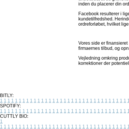
inden du placerer din ord
Facebook resulterer i lige
kundetilfredshed. Herin
ordreforløbet, hvilket lige
Vores side er finansiere
firmaernes tilbud, og op
Vejledning omkring produ
korrektioner der potentiel
BITLY:
1
1
1
1
1
1
1
1
1
1
1
1
1
1
1
1
1
1
1
1
1
1
1
1
1
1
1
1
1
1
1
1
1
1
SPOTIFY:
1
1
1
1
1
1
1
1
1
1
1
1
1
1
1
1
1
1
1
1
1
1
1
1
1
1
1
1
1
1
1
1
1
1
CUTTLY BIO:
1
1
1
1
1
1
1
1
1
1
1
1
1
1
1
1
1
1
1
1
1
1
1
1
1
1
1
1
1
1
1
1
1
1
1