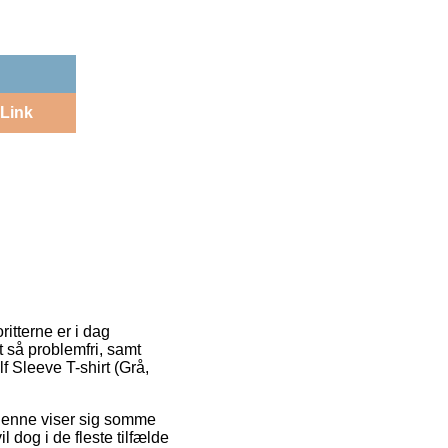
Link
ritterne er i dag
 så problemfri, samt
f Sleeve T-shirt (Grå,
. Denne viser sig somme
 dog i de fleste tilfælde