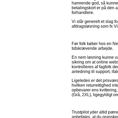
hamrende god, så kunne 
betalingskort er på den 
forhandlere.
Vi slår generelt et slag 
afdragsløsning som fx Via
Før folk køber hos en Ne
tidskrævende arbejde.
En nem løsning kunne væ
sikring om at online web
kontrolleres af fagfolk
anledning til support, if
Ligeledes er det prisvær
hvilken returrettighed int
opbevarer ens kvittering,
(Grå, 2XL), ligegyldigt om
Trustpilot yder altid pæn
anbefales, at du granske