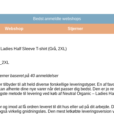
Bedst anmeldte webshops
Webshop
Stjerner
Ladies Half Sleeve T-shirt (Grå, 2XL)
1_2XL
jerner baseret på
40
anmeldelser
 tilbyder til alt held diverse forskellige leveringstyper. En af favo
n afhente dine nye varer når det passer dig bedst. Den er jo ret
igste metode til levering ved køb af Neutral Organic – Ladies Hal
 og imod at få ordren leveret til dit hus eller ud på dit arbejde
også virkelig gnidningsløs. Den mest letkøbte leveringsversion vil