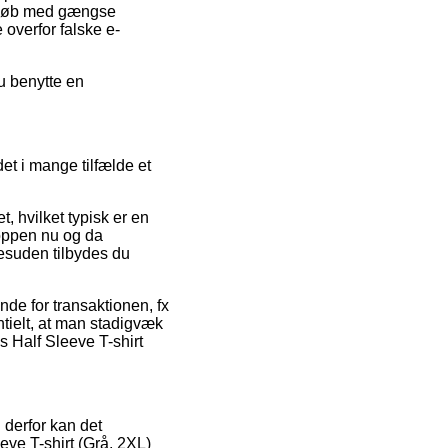
. Køb med gængse
overfor falske e-
u benytte en
et i mange tilfælde et
hvilket typisk er en
hoppen nu og da
esuden tilbydes du
de for transaktionen, fx
entielt, at man stadigvæk
s Half Sleeve T-shirt
 derfor kan det
eve T-shirt (Grå, 2XL)