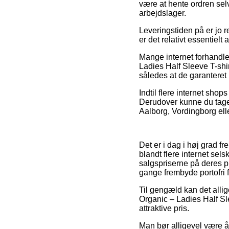
være at hente ordren sel
arbejdslager.
Leveringstiden på er jo 
er det relativt essentiel
Mange internet forhandle
Ladies Half Sleeve T-shir
således at de garanteret
Indtil flere internet shop
Derudover kunne du tage d
Aalborg, Vordingborg eller
Det er i dag i høj grad 
blandt flere internet sel
salgspriserne på deres pr
gange frembyde portofri f
Til gengæld kan det alli
Organic – Ladies Half Sle
attraktive pris.
Man bør alligevel være å