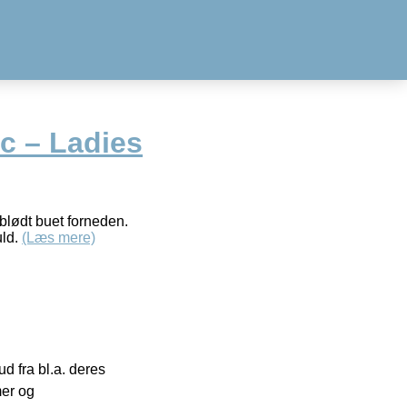
c – Ladies
blødt buet forneden.
uld.
(Læs mere)
 fra bl.a. deres
mer og