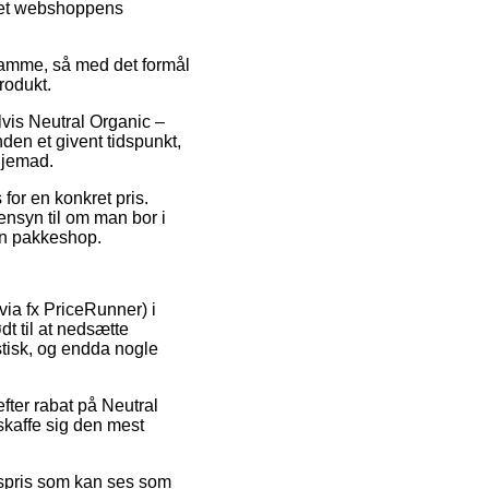
rnet webshoppens
 samme, så med det formål
rodukt.
vis Neutral Organic –
den et givent tidspunkt,
hjemad.
 for en konkret pris.
ensyn til om man bor i
l en pakkeshop.
via fx PriceRunner) i
dt til at nedsætte
stisk, og endda nogle
fter rabat på Neutral
 skaffe sig den mest
gspris som kan ses som