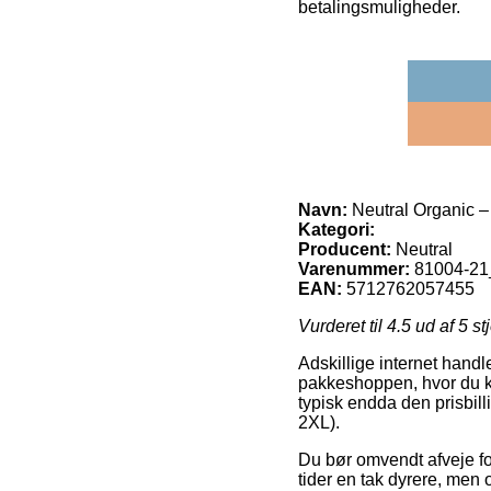
betalingsmuligheder.
Navn:
Neutral Organic – 
Kategori:
Producent:
Neutral
Varenummer:
81004-2
EAN:
5712762057455
Vurderet til
4.5
ud af 5 st
Adskillige internet handler
pakkeshoppen, hvor du ka
typisk endda den prisbill
2XL).
Du bør omvendt afveje for
tider en tak dyrere, men 