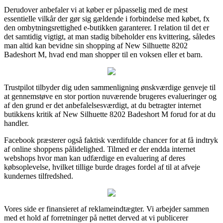
Derudover anbefaler vi at køber er påpasselig med de mest
essentielle vilkår der gør sig gældende i forbindelse med købet, fx
den ombytningsrettighed e-butikken garanterer. I relation til det er
det samtidig vigtigt, at man stadig bibeholder ens kvittering, således
man altid kan bevidne sin shopping af New Silhuette 8202
Badeshort M, hvad end man shopper til en voksen eller et barn.
Trustpilot tilbyder dig uden sammenligning ønskværdige genveje til
at gennemstøve en stor portion nuværende brugeres evalueringer og
af den grund er det anbefalelsesværdigt, at du betragter internet
butikkens kritik af New Silhuette 8202 Badeshort M forud for at du
handler.
Facebook præsterer også faktisk værdifulde chancer for at få indtryk
af online shoppens pålidelighed. Tilmed er der endda internet
webshops hvor man kan udfærdige en evaluering af deres
købsoplevelse, hvilket tillige burde drages fordel af til at afveje
kundernes tilfredshed.
Vores side er finansieret af reklameindtægter. Vi arbejder sammen
med et hold af forretninger på nettet derved at vi publicerer