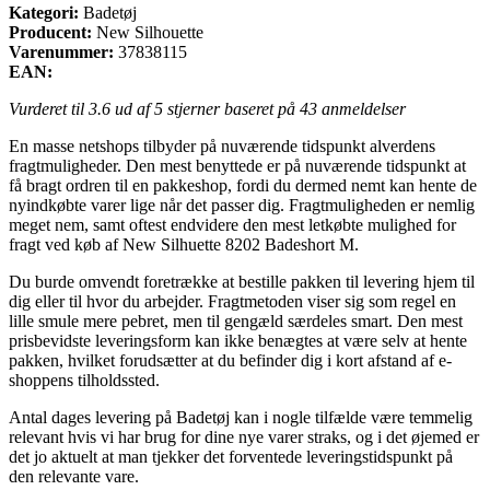
Kategori:
Badetøj
Producent:
New Silhouette
Varenummer:
37838115
EAN:
Vurderet til
3.6
ud af 5 stjerner baseret på
43
anmeldelser
En masse netshops tilbyder på nuværende tidspunkt alverdens
fragtmuligheder. Den mest benyttede er på nuværende tidspunkt at
få bragt ordren til en pakkeshop, fordi du dermed nemt kan hente de
nyindkøbte varer lige når det passer dig. Fragtmuligheden er nemlig
meget nem, samt oftest endvidere den mest letkøbte mulighed for
fragt ved køb af New Silhuette 8202 Badeshort M.
Du burde omvendt foretrække at bestille pakken til levering hjem til
dig eller til hvor du arbejder. Fragtmetoden viser sig som regel en
lille smule mere pebret, men til gengæld særdeles smart. Den mest
prisbevidste leveringsform kan ikke benægtes at være selv at hente
pakken, hvilket forudsætter at du befinder dig i kort afstand af e-
shoppens tilholdssted.
Antal dages levering på Badetøj kan i nogle tilfælde være temmelig
relevant hvis vi har brug for dine nye varer straks, og i det øjemed er
det jo aktuelt at man tjekker det forventede leveringstidspunkt på
den relevante vare.