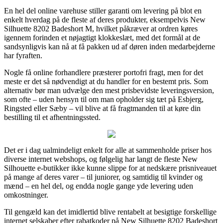
En hel del online varehuse stiller garanti om levering på blot en
enkelt hverdag på de fleste af deres produkter, eksempelvis New
Silhuette 8202 Badeshort M, hvilket påkræver at ordren køres
igennem forinden et nøjagtigt klokkeslæt, med det formål at de
sandsynligvis kan nå at få pakken ud af døren inden medarbejderne
har fyraften.
Nogle få online forhandlere præsterer portofri fragt, men for det
meste er det så nødvendigt at du handler for en bestemt pris. Som
alternativ bør man udvælge den mest prisbevidste leveringsversion,
som ofte – uden hensyn til om man opholder sig tæt på Esbjerg,
Ringsted eller Sæby – vil blive at få fragtmanden til at køre din
bestilling til et afhentningssted.
Det er i dag ualmindeligt enkelt for alle at sammenholde priser hos
diverse internet webshops, og følgelig har langt de fleste New
Silhouette e-butikker ikke kunne slippe for at nedskære prisniveauet
på mange af deres varer – til juniorer, og samtidig til kvinder og
mænd – en hel del, og endda nogle gange yde levering uden
omkostninger.
Til gengæld kan det imidlertid blive rentabelt at besigtige forskellige
internet selskaber efter rabatkoder på New Silhuette 8202 Badeshort