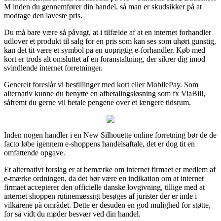
M inden du gennemfører din handel, så man er skudsikker på at
modtage den laveste pris.
Du må bare være så påvagt, at i tilfælde af at en internet forhandler
udlover et produkt til salg for en pris som kan ses som uhørt gunstig,
kan det tit være et symbol på en uoprigtig e-forhandler. Køb med
kort er trods alt omsluttet af en foranstaltning, der sikrer dig imod
svindlende internet forretninger.
Generelt foreslår vi bestillinger med kort eller MobilePay. Som
alternativ kunne du benytte en afbetalingsløsning som fx ViaBill,
såfremt du gerne vil betale pengene over et længere tidsrum.
Inden nogen handler i en New Silhouette online forretning bør de de
facto løbe igennem e-shoppens handelsaftale, det er dog tit en
omfattende opgave.
Et alternativt forslag er at bemærke om internet firmaet er medlem af
e-mærke ordningen, da det bør være en indikation om at internet
firmaet accepterer den officielle danske lovgivning, tillige med at
internet shoppen rutinemæssigt besøges af jurister der er inde i
vilkårene på området. Dette er desuden en god mulighed for støtte,
for så vidt du møder besvær ved din handel.