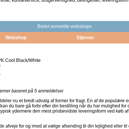
rrelse, kundeservice, brugervenlighed, betingelser, leveringsfor
Bedst anmeldte webshops
Webshop
Stjerner
K Cool Black/White
e
7
jerner baseret på
5
anmeldelser
ildeler nu et bredt udvalg af former for fragt. En af de populære 
kan du bare gå forbi efter din bestilling når du har mulighed for
 typisk ydermere den mest prisbevidste leveringsform ved køb 
veje for og imod at vælge afsending til din lejlighed eller til 