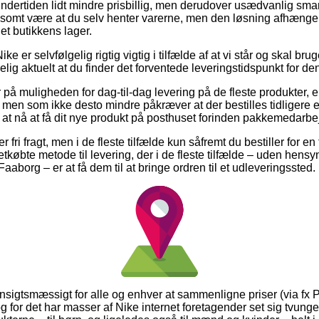
ndertiden lidt mindre prisbillig, men derudover usædvanlig smart
vlsomt være at du selv henter varerne, men den løsning afhænger 
net butikkens lager.
e er selvfølgelig rigtig vigtig i tilfælde af at vi står og skal bru
elig aktuelt at du finder det forventede leveringstidspunkt for de
 på muligheden for dag-til-dag levering på de fleste produkter,
en som ikke desto mindre påkræver at der bestilles tidligere en
r at nå at få dit nye produkt på posthuset forinden pakkemedarb
r fri fragt, men i de fleste tilfælde kun såfremt du bestiller for e
købte metode til levering, der i de fleste tilfælde – uden hensy
aaborg – er at få dem til at bringe ordren til et udleveringssted.
ensigtsmæssigt for alle og enhver at sammenligne priser (via fx 
og for det har masser af Nike internet foretagender set sig tvunge