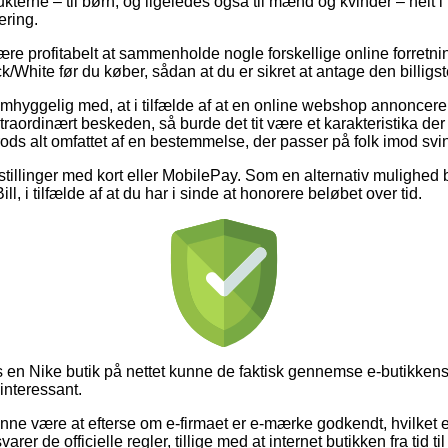
kterne – til børn, og ligeledes også til mænd og kvinder – helt 
ering.
være profitabelt at sammenholde nogle forskellige online forretni
hite før du køber, sådan at du er sikret at antage den billigste
hyggelig med, at i tilfælde af at en online webshop annoncerer b
straordinært beskeden, så burde det tit være et karakteristika der
trods alt omfattet af en bestemmelse, der passer på folk imod sv
estillinger med kort eller MobilePay. Som en alternativ mulighed
ll, i tilfælde af at du har i sinde at honorere beløbet over tid.
s en Nike butik på nettet kunne de faktisk gennemse e-butikken
 interessant.
nne være at efterse om e-firmaet er e-mærke godkendt, hvilket e
rer de officielle regler, tillige med at internet butikken fra tid ti