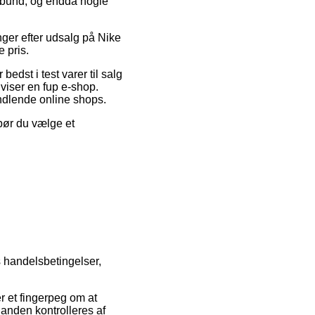
i bund, og endda nogle
nger efter udsalg på Nike
 pris.
edst i test varer til salg
 viser en fup e-shop.
indlende online shops.
 bør du vælge et
s handelsbetingelser,
r et fingerpeg om at
l anden kontrolleres af