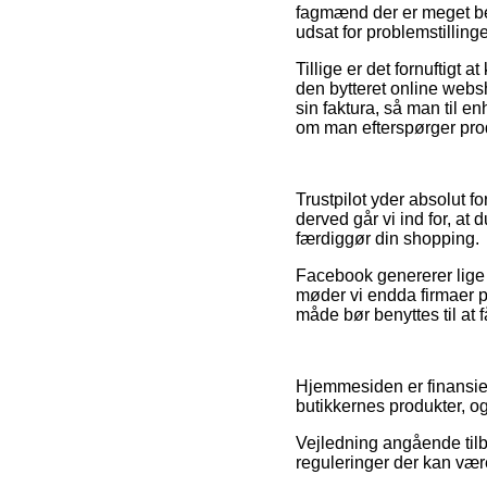
fagmænd der er meget bek
udsat for problemstilling
Tillige er det fornuftig
den bytteret online webs
sin faktura, så man til e
om man efterspørger produ
Trustpilot yder absolut 
derved går vi ind for, at
færdiggør din shopping.
Facebook genererer lige 
møder vi endda firmaer på
måde bør benyttes til at f
Hjemmesiden er finansiere
butikkernes produkter, og
Vejledning angående tilb
reguleringer der kan vær