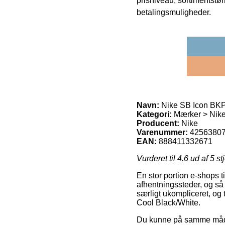
prisniveau, sortimentstø
betalingsmuligheder.
Navn:
Nike SB Icon BKP
Kategori:
Mærker > Nik
Producent:
Nike
Varenummer:
4256380
EAN:
888411332671
Vurderet til
4.6
ud af 5 st
En stor portion e-shops t
afhentningssteder, og så 
særligt ukompliceret, og
Cool Black/White.
Du kunne på samme måde af