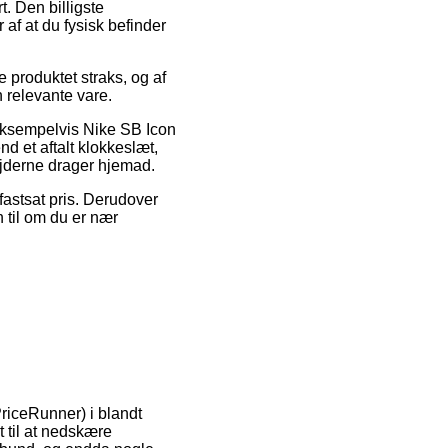
. Den billigste
af at du fysisk befinder
ge produktet straks, og af
n relevante vare.
 eksempelvis Nike SB Icon
d et aftalt klokkeslæt,
ejderne drager hjemad.
n fastsat pris. Derudover
n til om du er nær
PriceRunner) i blandt
t til at nedskære