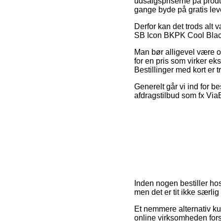
udsalgspriserne på produ
gange byde på gratis lev
Derfor kan det trods alt 
SB Icon BKPK Cool Black/W
Man bør alligevel være om
for en pris som virker ek
Bestillinger med kort er 
Generelt går vi ind for b
afdragstilbud som fx ViaBi
Inden nogen bestiller ho
men det er tit ikke særlig
Et nemmere alternativ ku
online virksomheden forsva