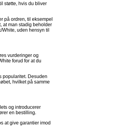
støtte, hvis du bliver
r på ordren, til eksempel
t, at man stadig beholder
k/White, uden hensyn til
res vurderinger og
hite forud for at du
ns popularitet. Desuden
orløbet, hvilket på samme
lets og introducerer
rer en bestilling.
s at give garantier imod