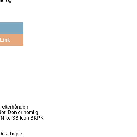
mer og
Link
er efterhånden
 det. Den er nemlig
af Nike SB Icon BKPK
dit arbejde.