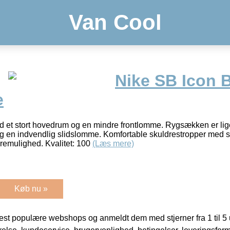
Van Cool
Nike SB Icon 
e
 et stort hovedrum og en mindre frontlomme. Rygsækken er li
 en indvendlig slidslomme. Komfortable skuldrestropper med s
æremulighed. Kvalitet: 100
(Læs mere)
Køb nu »
t populære webshops og anmeldt dem med stjerner fra 1 til 5 ud