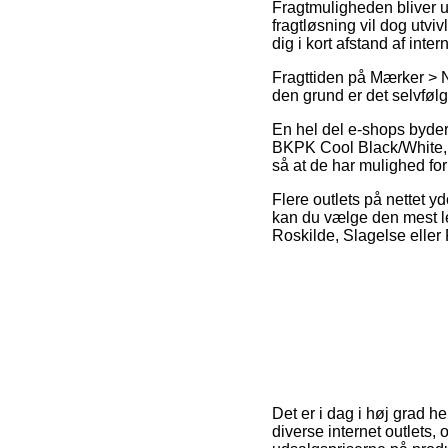
Fragtmuligheden bliver u
fragtløsning vil dog utvi
dig i kort afstand af inter
Fragttiden på Mærker > Nik
den grund er det selvfølg
En hel del e-shops byder
BKPK Cool Black/White, m
så at de har mulighed fo
Flere outlets på nettet yde
kan du vælge den mest let
Roskilde, Slagelse eller F
Det er i dag i høj grad h
diverse internet outlets, 