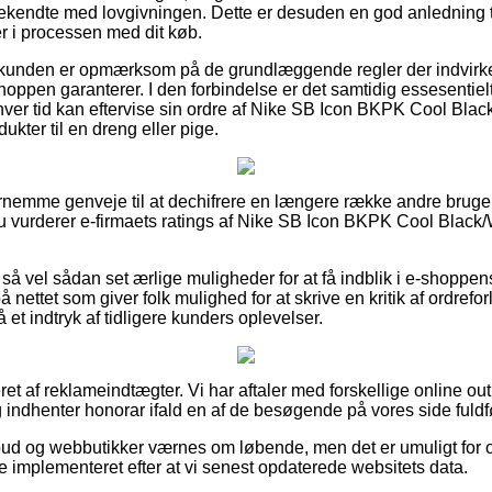
endte med lovgivningen. Dette er desuden en god anledning til 
er i processen med dit køb.
t at kunden er opmærksom på de grundlæggende regler der indvirke
hoppen garanterer. I den forbindelse er det samtidig essesentiel
nhver tid kan eftervise sin ordre af Nike SB Icon BKPK Cool Blac
kter til en dreng eller pige.
fornemme genveje til at dechifrere en længere række andre bruge
 du vurderer e-firmaets ratings af Nike SB Icon BKPK Cool Black/W
så vel sådan set ærlige muligheder for at få indblik i e-shoppe
 nettet som giver folk mulighed for at skrive en kritik af ordref
å et indtryk af tidligere kunders oplevelser.
t af reklameindtægter. Vi har aftaler med forskellige online out
 indhenter honorar ifald en af de besøgende på vores side fuldfø
ud og webbutikker værnes om løbende, men det er umuligt for o
e implementeret efter at vi senest opdaterede websitets data.