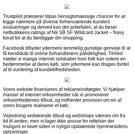
Trustpilot præsterer tilpas hensigtsmæssige chancer for at
kigge nærmere på diverse forhenværende kunders
evalueringer og derved kan det anbefales, at du beser
netbutikkens ratings af Nk SB SF Wildcard Jacket – Navy
forud for at du færdiggør din shopping.
Facebook tilbyder ydermere temmelig gunstige genveje til at
få kendskab til online forhandlerens pålidelighed. Tilmed
møder vi mange internet selskaber hvor folk kan notere en
bedømmelse af deres køb, som ydermere kan drages fordel
af til vurdering af kundetilfredsheden.
Vores website finansieres af reklameindtægter. Vi hjælper
masser af internet virksomheder når vi promoverer
virksomhedernes tilbud, og indhenter provision om en af
vores brugere realiserer et køb.
Vejledning vedrørende tilbud og webshops værnes om fra
tid til anden, men vi tager ikke ansvar for rettelser der
muligvis er lavet siden vi nyligst opdaterede hjemmesidens
oplysninger.