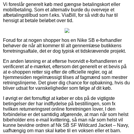
Vi foreslår generelt køb med gængse betalingskort eller
mobilbetaling. Som et alternativ burde du overveje et
afbetalingstilbud som f.eks. ViaBill, for så vidt du har til
hensigt at betale beløbet over tid.
Forud for at nogen shopper hos en Nike SB e-forhandler
behøver de når alt kommer til alt gennemlæse butikkens
forretningsaftale, det er dog typisk et tidskrævende projekt.
En anden løsning er at efterse hvorvidt e-forhandleren er
verificeret af e-mærket, eftersom det generelt er et bevis på
at e-shoppen retter sig efter de officielle regler, og at
hjemmesiden regelmæssigt tilses af fagmænd som mestrer
retningslinjerne. Det giver dig chance for opbakning, hvis du
bliver udsat for vanskeligheder som følge af dit køb.
I øvrigt er det fornuftigt at køber er obs på de vigtigste
betingelser der har indflydelse på bestillingen, som fx
hvilken returneringsret online forretningen lover. I den
forbindelse er det samtidig afgørende, at man når som helst
bibeholder ens e-mail kvittering, så man når som helst vil
kunne bevidne ordren af Nk SB SF Wildcard Jacket – Navy,
uafhængig om man skal købe til en voksen eller et barn.