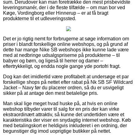
sum. Derudover kan man foretrække den mest prisbevidste
leveringsmanér, der i de fleste tilfælde – om man bor ved
Køge, Vordingborg eller Hinnerup – er at få bragt
produkterne til et udleveringssted.
Det er jo rigtig nemt for forbrugerne at søge information om
priser i blandt forskellige online webshops, og på grund af
dette har mange Nike SB webshops ikke kunne lade være
med at nedbringe udsalgspriserne på produkterne – til
babyer og børn, og ligeså til herrer og damer –
eftertrykkeligt, og endda nogle gange yde portofri fragt.
Dog kan det imidlertid være profitabelt at undersøge et par
forskellige shops på nettet efter rabat på Nk SB SF Wildcard
Jacket – Navy før du placerer ordren, så du er usvigeligt
sikker på at antage den mest betalelige pris.
Man skal lige meget hvad huske på, at hvis en online
webshop tilbyder varer til salg for en pris der kan virke
ekstraordinært attraktiv, så kunne det undertiden være et
karakteristika der viser en snydagtig internet webshop. Køb
med betalingskort er heldigvis inkluderet i en ordning, der
begunstiger dig imod uoprigtige butikker på nettet.