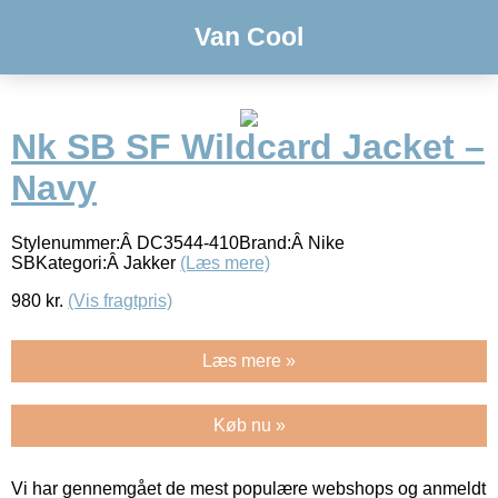
Van Cool
Nk SB SF Wildcard Jacket –
Navy
Stylenummer:Â DC3544-410Brand:Â Nike
SBKategori:Â Jakker
(Læs mere)
980
kr.
(Vis fragtpris)
Læs mere »
Køb nu »
Vi har gennemgået de mest populære webshops og anmeldt