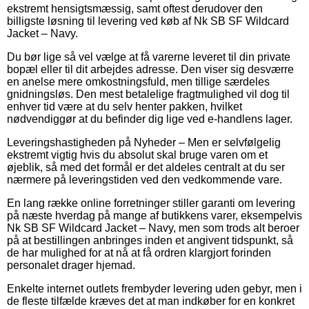
ekstremt hensigtsmæssig, samt oftest derudover den
billigste løsning til levering ved køb af Nk SB SF Wildcard
Jacket – Navy.
Du bør lige så vel vælge at få varerne leveret til din private
bopæl eller til dit arbejdes adresse. Den viser sig desværre
en anelse mere omkostningsfuld, men tillige særdeles
gnidningsløs. Den mest betalelige fragtmulighed vil dog til
enhver tid være at du selv henter pakken, hvilket
nødvendiggør at du befinder dig lige ved e-handlens lager.
Leveringshastigheden på Nyheder – Men er selvfølgelig
ekstremt vigtig hvis du absolut skal bruge varen om et
øjeblik, så med det formål er det aldeles centralt at du ser
nærmere på leveringstiden ved den vedkommende vare.
En lang række online forretninger stiller garanti om levering
på næste hverdag på mange af butikkens varer, eksempelvis
Nk SB SF Wildcard Jacket – Navy, men som trods alt beroer
på at bestillingen anbringes inden et angivent tidspunkt, så
de har mulighed for at nå at få ordren klargjort forinden
personalet drager hjemad.
Enkelte internet outlets frembyder levering uden gebyr, men i
de fleste tilfælde kræves det at man indkøber for en konkret