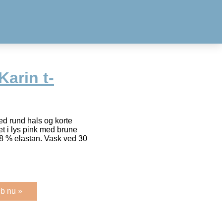
arin t-
ed rund hals og korte
et i lys pink med brune
 8 % elastan. Vask ved 30
b nu »