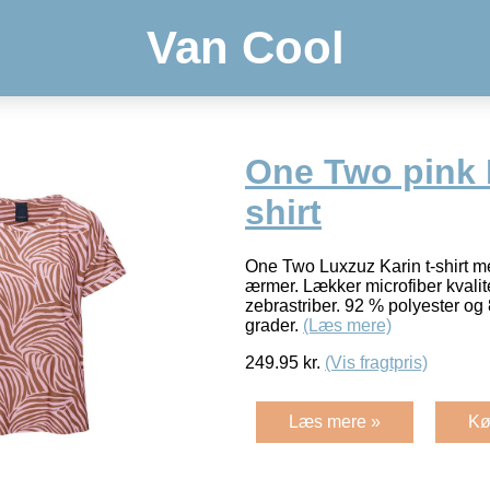
Van Cool
One Two pink K
shirt
One Two Luxzuz Karin t-shirt m
ærmer. Lækker microfiber kvalit
zebrastriber. 92 % polyester og
grader.
(Læs mere)
249.95
kr.
(Vis fragtpris)
Læs mere »
Kø