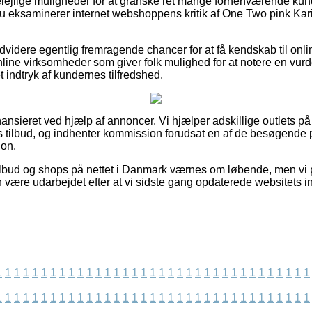
belejlige muligheder for at granske ret mange forhenværende kun
u eksaminerer internet webshoppens kritik af One Two pink Karin 
videre egentlig fremragende chancer for at få kendskab til onli
line virksomheder som giver folk mulighed for at notere en vur
t indtryk af kundernes tilfredshed.
nsieret ved hjælp af annoncer. Vi hjælper adskillige outlets på 
 tilbud, og indhenter kommission forudsat en af de besøgende 
ion.
ilbud og shops på nettet i Danmark værnes om løbende, men vi 
n være udarbejdet efter at vi sidste gang opdaterede websitets i
1
1
1
1
1
1
1
1
1
1
1
1
1
1
1
1
1
1
1
1
1
1
1
1
1
1
1
1
1
1
1
1
1
1
1
1
1
1
1
1
1
1
1
1
1
1
1
1
1
1
1
1
1
1
1
1
1
1
1
1
1
1
1
1
1
1
1
1
1
1