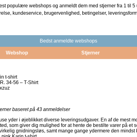
t populære webshops og anmeldt dem med stjerner fra 1 til 5 ud
rrelse, kundeservice, brugervenlighed, betingelser, leveringsfor
Bedst anmeldte webshops
Webshop
Stjerner
 t-shirt
 34-56 – T-Shirt
xzuz
jerner baseret på
43
anmeldelser
use yder i øjeblikket diverse leveringsudgaver. En af de mest mo
sted, som giver dig mulighed for at hente de bestilte varer på et s
virkelig gnidningsløs, samt mange gange ydermere den mindst k
pink Karin t-shirt.