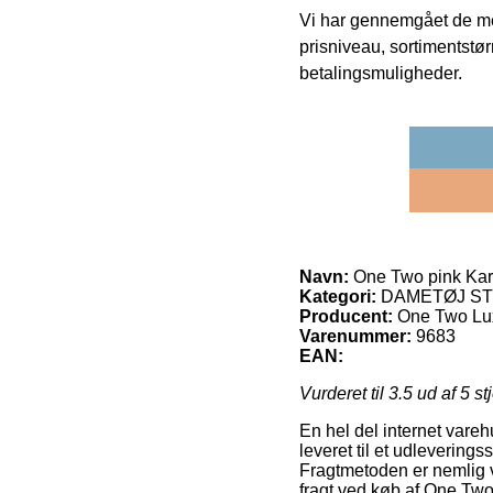
Vi har gennemgået de mes
prisniveau, sortimentstø
betalingsmuligheder.
Navn:
One Two pink Karin
Kategori:
DAMETØJ STR.
Producent:
One Two Lu
Varenummer:
9683
EAN:
Vurderet til
3.5
ud af 5 st
En hel del internet vareh
leveret til et udleverings
Fragtmetoden er nemlig 
fragt ved køb af One Two 