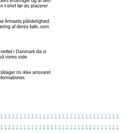
ders erfaringer og af den
t-shirt før du placerer
ne firmaets pålidelighed.
dering af deres køb, som
nettet i Danmark da vi
på vores side
påtager os ikke ansvaret
nformationer.
1
1
1
1
1
1
1
1
1
1
1
1
1
1
1
1
1
1
1
1
1
1
1
1
1
1
1
1
1
1
1
1
1
1
1
1
1
1
1
1
1
1
1
1
1
1
1
1
1
1
1
1
1
1
1
1
1
1
1
1
1
1