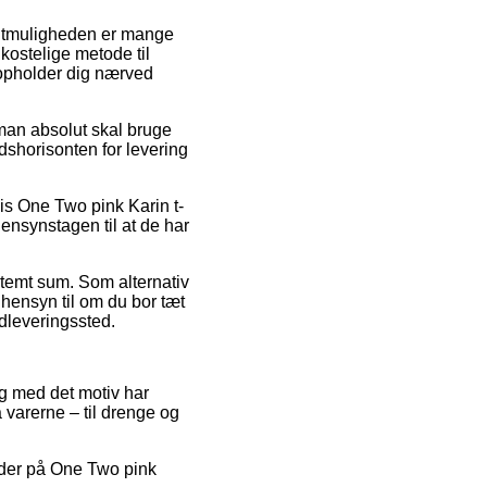
Fragtmuligheden er mange
ostelige metode til
u opholder dig nærved
man absolut skal bruge
dshorisonten for levering
s One Two pink Karin t-
hensynstagen til at de har
stemt sum. Som alternativ
 hensyn til om du bor tæt
udleveringssted.
og med det motiv har
 varerne – til drenge og
koder på One Two pink