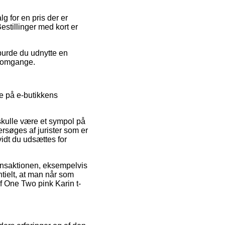
g for en pris der er
estillinger med kort er
 burde du udnytte en
re omgange.
ge på e-butikkens
skulle være et sympol på
ersøges af jurister som er
vidt du udsættes for
ransaktionen, eksempelvis
ntielt, at man når som
 One Two pink Karin t-