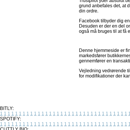
Trustpilot yder absolut 
grund anbefales det, at d
din ordre.
Facebook tilbyder dig end
Desuden er der en del on
også må bruges til at få e
Denne hjemmeside er fina
markedsfører butikkernes
gennemfører en transakt
Vejledning vedrørende t
for modifikationer der ka
BITLY:
1
1
1
1
1
1
1
1
1
1
1
1
1
1
1
1
1
1
1
1
1
1
1
1
1
1
1
1
1
1
1
1
1
1
SPOTIFY:
1
1
1
1
1
1
1
1
1
1
1
1
1
1
1
1
1
1
1
1
1
1
1
1
1
1
1
1
1
1
1
1
1
1
CUTTLY BIO: