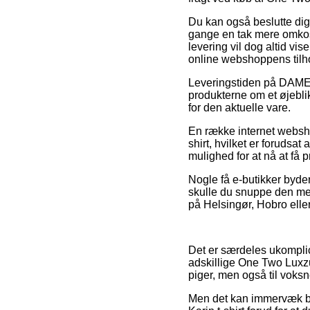
Du kan også beslutte dig 
gange en tak mere omkos
levering vil dog altid vi
online webshoppens tilh
Leveringstiden på DAMETØ
produkterne om et øjeblik
for den aktuelle vare.
En række internet websh
shirt, hvilket er forudsat
mulighed for at nå at få
Nogle få e-butikker byde
skulle du snuppe den mest
på Helsingør, Hobro eller 
Det er særdeles ukomplic
adskillige One Two Luxzu
piger, men også til voks
Men det kan immervæk bli