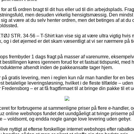
for at få ordren bragt til dit hus eller ud til din arbejdsplads. 
tningsfuld, men desuden virkelig hensigtsmæssig. Den mindst k
se sig at være at du selv henter ordren, men det betinges af at d
oldssted.
J STR. 34-56 – T-Shirt kan vise sig at være ultra vigtig hvis 
, og i det øjemed er det skam væsentligt at vi ser nærmere på ti
ops frembyder 1 dags fragt på masser af varenumre, eksempelvi
 at bestillingen køres igennem forud for et fastsat tidspunkt, med 
 produkterne afsendt inden de pakkeansatte tager hjem.
r på gratis levering, men i reglen kun når man handler for en be
 betalelige leveringsløsning, hvilket i de fleste tilfælde – uden
Fredensborg – er at få fragtfirmaet til at bringe din pakke til et 
eret for forbrugerne at sammenligne priser på flere e-handler, 
z online webshops fundet det uundgåeligt at tvinge priserne på
ne – voldsomt, og endda nogle gange love levering uden gebyr.
ve nyttigt at efterse forskellige internet webshops efter rabat