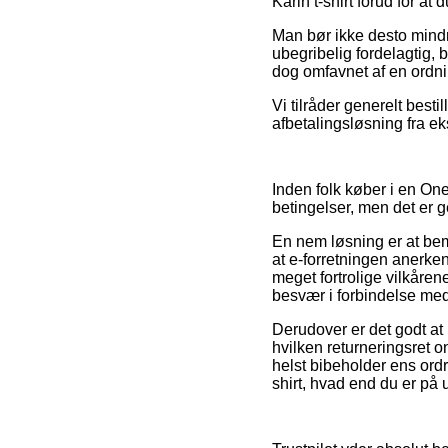
Karin t-shirt forud for at
Man bør ikke desto mindre
ubegribelig fordelagtig, 
dog omfavnet af en ordnin
Vi tilråder generelt best
afbetalingsløsning fra ek
Inden folk køber i en On
betingelser, men det er 
En nem løsning er at be
at e-forretningen anerken
meget fortrolige vilkårene
besvær i forbindelse med
Derudover er det godt at
hvilken returneringsret o
helst bibeholder ens or
shirt, hvad end du er på u