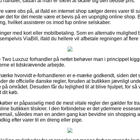
 du handler, sådan at man er sikret at skaffe sig den bedste pris.
 være obs på, at ifald en internet shop sælger deres varer til sal
bør det for det meste være et bevis på en uoprigtig online shop. B
g, hvilket assisterer os imod fup online selskaber.
illinger med kort eller mobilbetaling. Som en alternativ mulighed
sempelvis ViaBill, ifald du hellere vil afbetale regningen af fle
e Two Luxzuz forhandler på nettet behøver man i princippet kig
gerne et tidskrævende arbejde.
mærke hvorvidt e-forhandleren er e-mærke godkendt, siden det 
der de officielle danske regler, foruden at butikken jævnligt und
 på området. Desuden får du lejlighed til at blive hjulpet, for så 
 dit køb.
 køber er påpasselig med de mest vitale regler der gælder for t
nline butikken tilsikrer. I den forbindelse er det ydermere essese
dremail, således man en anden gang kan bevidne sin shopping af
dkig efter varer til en dreng eller pige.