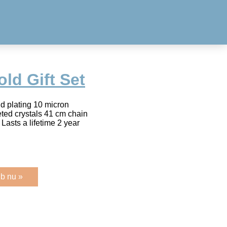
ld Gift Set
old plating 10 micron
eted crystals 41 cm chain
asts a lifetime 2 year
b nu »