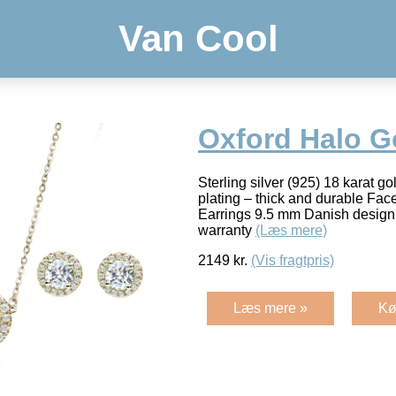
Van Cool
Oxford Halo Go
Sterling silver (925) 18 karat g
plating – thick and durable Fac
Earrings 9.5 mm Danish design L
warranty
(Læs mere)
2149
kr.
(Vis fragtpris)
Læs mere »
Kø