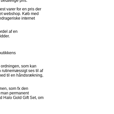
betalelige pris.
st varer for en pris der
rnet webshop. Køb med
edrageriske internet
ordel af en
idder.
butikkens
e ordningen, som kan
 rutinemæssigt ses til af
hed til en håndsrækning,
onen, som fx den
at man permanent
d Halo Gold Gift Set, om