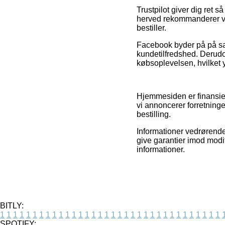
Trustpilot giver dig ret 
herved rekommanderer vi,
bestiller.
Facebook byder på på sa
kundetilfredshed. Derudov
købsoplevelsen, hvilket y
Hjemmesiden er finansier
vi annoncerer forretninge
bestilling.
Informationer vedrørende 
give garantier imod modif
informationer.
BITLY:
1
1
1
1
1
1
1
1
1
1
1
1
1
1
1
1
1
1
1
1
1
1
1
1
1
1
1
1
1
1
1
1
1
1
SPOTIFY: