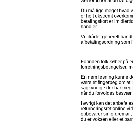
Set forud for at du færdig
Du må lige meget hvad vær
er helt ekstremt overko
betalingskort er imidlert
handler.
Vi tilråder generelt hand
afbetalingsordning som f.
Forinden folk køber på e
forretningsbetingelser, m
En nem løsning kunne de
være et fingerpeg om at i
sagkyndige der har meget
når du forvoldes besvær 
I øvrigt kan det anbefale
returneringsret online v
opbevarer sin ordremail,
du er voksen eller et bar