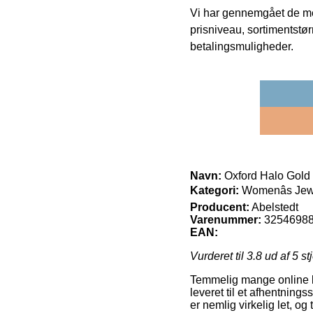
Vi har gennemgået de mes
prisniveau, sortimentstø
betalingsmuligheder.
Navn:
Oxford Halo Gold 
Kategori:
Womenâs Jew
Producent:
Abelstedt
Varenummer:
3254698
EAN:
Vurderet til
3.8
ud af 5 st
Temmelig mange online but
leveret til et afhentning
er nemlig virkelig let, o