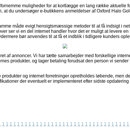
så fornemme muligheder for at kortlægge en lang række aktuelle f
 at du undersøger e-butikkens anmeldelser af Oxford Halo Gold
mme måde evigt hensigtsmæssige metoder til at få indsigt i ne
er ser vi en del internet handler hvor det er muligt at levere en
dermere bør anvendes til at få et indblik i tidligere kunders ople
et af annoncer. Vi har tætte samarbejder med forskellige intern
rnes produkter, og tager betaling forudsat den person vi sender 
produkter og internet forretninger opretholdes løbende, men det 
ikationer der eventuelt er implementeret efter sidste opdatering
1
1
1
1
1
1
1
1
1
1
1
1
1
1
1
1
1
1
1
1
1
1
1
1
1
1
1
1
1
1
1
1
1
1
1