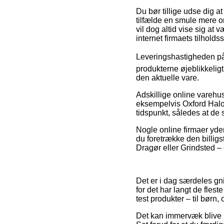
Du bør tillige udse dig at
tilfælde en smule mere o
vil dog altid vise sig at
internet firmaets tilholdss
Leveringshastigheden på W
produkterne øjeblikkeligt
den aktuelle vare.
Adskillige online vareh
eksempelvis Oxford Halo 
tidspunkt, således at de 
Nogle online firmaer yder 
du foretrække den billigs
Dragør eller Grindsted – e
Det er i dag særdeles gni
for det har langt de flest
test produkter – til børn
Det kan immervæk blive lu