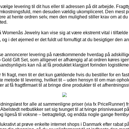
 vælge levering til dit hus eller til adressen på dit arbejde. Frag
mkostningsfuld, men desuden vældig ukompliceret. Den mest pri
 være at hente ordren selv, men den mulighed stiller krav om at d
ted.
omenâs Jewelry kan vise sig at være ekstremt vital i tilfælde 
, og i det øjemed er det fuldt ud fornuftigt at du besigtiger den 
use annoncerer levering på næstkommende hverdag på adskillig
Gold Gift Set, som alligevel er afhængig af at ordren køres ige
sandsynligvis kan nå at få produktet klargjort forinden logistikmed
fri fragt, men tit er det kun gældende hvis du bestiller for en fas
te metode til levering, hvilket tit – uden hensyn til om man opho
r at få fragtfirmaet til at bringe dine produkter til et afhentningss
dningsløst for alle at sammenligne priser (via fx PriceRunner) fr
e Abelstedt netbutikker set sig tvunget til at tvinge prisniveauet p
, og ligeså til voksne – betragteligt, og endda nogle gange fremby
krativt at prøve enkelte internet shops i Danmark efter rabat p