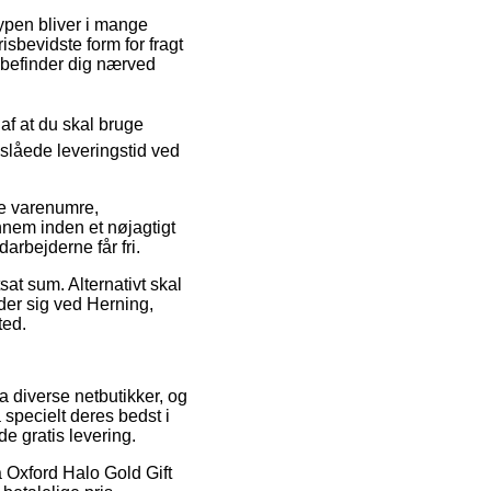
ttypen bliver i mange
sbevidste form for fragt
u befinder dig nærved
af at du skal bruge
anslåede leveringstid ved
e varenumre,
nnem inden et nøjagtigt
arbejderne får fri.
tsat sum. Alternativt skal
lder sig ved Herning,
ted.
a diverse netbutikker, og
å specielt deres bedst i
de gratis levering.
å Oxford Halo Gold Gift