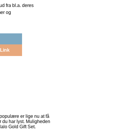
 fra bl.a. deres
mer og
Link
populære er lige nu at få
år du har lyst. Muligheden
Halo Gold Gift Set.