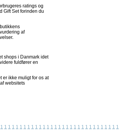
orbrugeres ratings og
 Gift Set forinden du
tbutikkens
 vurdering af
velser.
et shops i Danmark idet
videre fuldfører en
er ikke muligt for os at
 af websitets
1
1
1
1
1
1
1
1
1
1
1
1
1
1
1
1
1
1
1
1
1
1
1
1
1
1
1
1
1
1
1