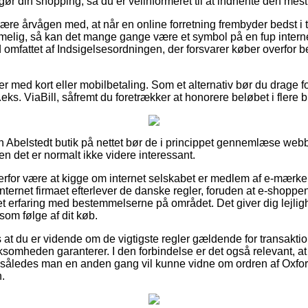
gør din shopping, så du er velinformeret til at indhente den mest 
e årvågen med, at når en online forretning frembyder bedst i te
mmelig, så kan det mange gange være et symbol på en fup inte
id omfattet af Indsigelsesordningen, der forsvarer køber overfor b
ler med kort eller mobilbetaling. Som et alternativ bør du drage f
eks. ViaBill, såfremt du foretrækker at honorere beløbet i flere b
n Abelstedt butik på nettet bør de i princippet gennemlæse web
en det er normalt ikke videre interessant.
rfor være at kigge om internet selskabet er medlem af e-mærk
nternet firmaet efterlever de danske regler, foruden at e-shoppen
 erfaring med bestemmelserne på området. Det giver dig lejlig
som følge af dit køb.
s at du er vidende om de vigtigste regler gældende for transakti
irksomheden garanterer. I den forbindelse er det også relevant, 
 således man en anden gang vil kunne vidne om ordren af Oxfor
n.