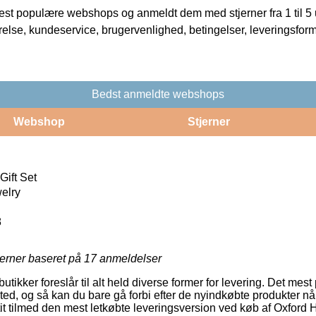
t populære webshops og anmeldt dem med stjerner fra 1 til 5 ud
rrelse, kundeservice, brugervenlighed, betingelser, leveringsfor
Bedst anmeldte webshops
Webshop
Stjerner
Gift Set
elry
8
jerner baseret på
17
anmeldelser
ikker foreslår til alt held diverse former for levering. Det mest 
ssted, og så kan du bare gå forbi efter de nyindkøbte produkter n
g tit tilmed den mest letkøbte leveringsversion ved køb af Oxford 