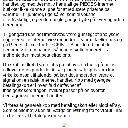
handler, og med det motiv har utallige PIECES internet
butikker ikke kunne slippe for at reducere priserne på
varerne – til juniorer, lige så vel som til voksne –
eftertrykkeligt, og endda nogle gange byde på levering uden
beregning.
Til gengæld kan det immervæk være gunstigt at analysere
nogle enkelte internet virksomheder i Danmark efter udsalg
på Pieces dame shorts PCKIKI – Black forud for at du
gennemfører din handel, så man er velinformeret til at
indhente den mest betalelige pris.
Du skal imidlertid være obs på, at hvis en butik på nettet
udlover deres produkter til salg for en salgspris som kan
virke kolossalt tiltalende, så kan det undertiden være et
signal om en falsk internet handler. Køb med gængse
betalingskort er i hvert fald omfavnet af
Indsigelsesordningen, hvilket passer på en overfor
bedrageriske internet handler.
Vi foreslår generelt køb med betalingskort eller MobilePay.
Som et alternativ kan du vælge en løsning fra fx ViaBill, når
du hellere vil betale prisen senere.