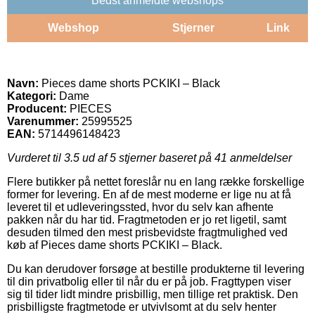
Bedst anmeldte webshops
Webshop
Stjerner
Link
Navn:
Pieces dame shorts PCKIKI – Black
Kategori:
Dame
Producent:
PIECES
Varenummer:
25995525
EAN:
5714496148423
Vurderet til
3.5
ud af 5 stjerner baseret på
41
anmeldelser
Flere butikker på nettet foreslår nu en lang række forskellige
former for levering. En af de mest moderne er lige nu at få
leveret til et udleveringssted, hvor du selv kan afhente
pakken når du har tid. Fragtmetoden er jo ret ligetil, samt
desuden tilmed den mest prisbevidste fragtmulighed ved
køb af Pieces dame shorts PCKIKI – Black.
Du kan derudover forsøge at bestille produkterne til levering
til din privatbolig eller til når du er på job. Fragttypen viser
sig til tider lidt mindre prisbillig, men tillige ret praktisk. Den
prisbilligste fragtmetode er utvivlsomt at du selv henter