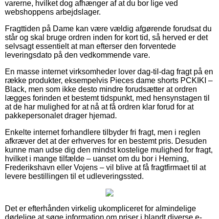
varerne, hvilket dog afhænger af at du bor lige ved
webshoppens arbejdslager.
Fragttiden på Dame kan være vældig afgørende forudsat du
står og skal bruge ordren inden for kort tid, så herved er det
selvsagt essentielt at man efterser den forventede
leveringsdato på den vedkommende vare.
En masse internet virksomheder lover dag-til-dag fragt på en
række produkter, eksempelvis Pieces dame shorts PCKIKI –
Black, men som ikke desto mindre forudsætter at ordren
lægges forinden et bestemt tidspunkt, med hensynstagen til
at de har mulighed for at nå at få ordren klar forud for at
pakkepersonalet drager hjemad.
Enkelte internet forhandlere tilbyder fri fragt, men i reglen
afkræver det at der erhverves for en bestemt pris. Desuden
kunne man udse dig den mindst kostelige mulighed for fragt,
hvilket i mange tilfælde – uanset om du bor i Herning,
Frederikshavn eller Vojens – vil blive at få fragtfirmaet til at
levere bestillingen til et udleveringssted.
Det er efterhånden virkelig ukompliceret for almindelige
dødelige at søge information om priser i blandt diverse e-