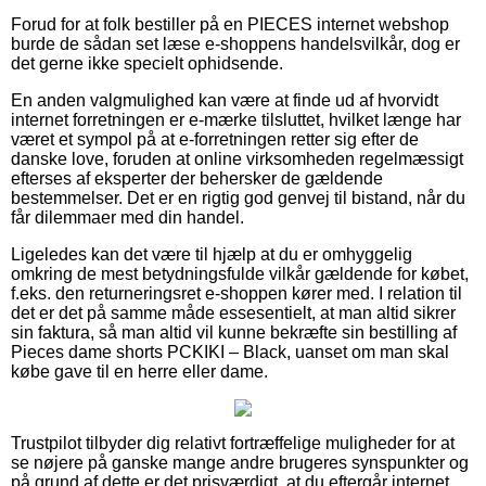
Forud for at folk bestiller på en PIECES internet webshop
burde de sådan set læse e-shoppens handelsvilkår, dog er
det gerne ikke specielt ophidsende.
En anden valgmulighed kan være at finde ud af hvorvidt
internet forretningen er e-mærke tilsluttet, hvilket længe har
været et sympol på at e-forretningen retter sig efter de
danske love, foruden at online virksomheden regelmæssigt
efterses af eksperter der behersker de gældende
bestemmelser. Det er en rigtig god genvej til bistand, når du
får dilemmaer med din handel.
Ligeledes kan det være til hjælp at du er omhyggelig
omkring de mest betydningsfulde vilkår gældende for købet,
f.eks. den returneringsret e-shoppen kører med. I relation til
det er det på samme måde essesentielt, at man altid sikrer
sin faktura, så man altid vil kunne bekræfte sin bestilling af
Pieces dame shorts PCKIKI – Black, uanset om man skal
købe gave til en herre eller dame.
Trustpilot tilbyder dig relativt fortræffelige muligheder for at
se nøjere på ganske mange andre brugeres synspunkter og
på grund af dette er det prisværdigt, at du eftergår internet