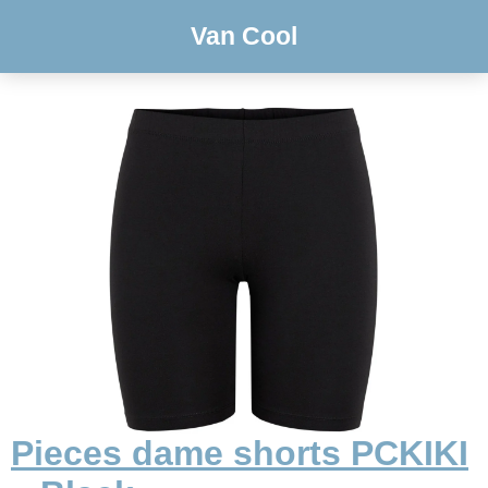
Van Cool
Pieces dame shorts PCKIKI