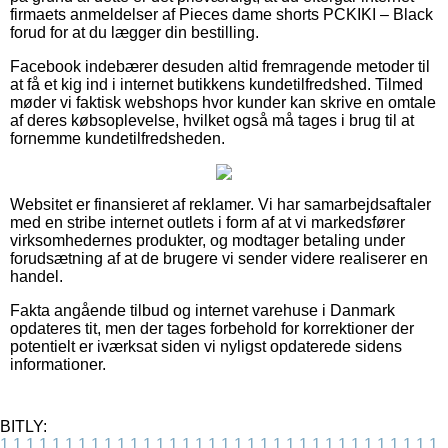
firmaets anmeldelser af Pieces dame shorts PCKIKI – Black
forud for at du lægger din bestilling.
Facebook indebærer desuden altid fremragende metoder til
at få et kig ind i internet butikkens kundetilfredshed. Tilmed
møder vi faktisk webshops hvor kunder kan skrive en omtale
af deres købsoplevelse, hvilket også må tages i brug til at
fornemme kundetilfredsheden.
Websitet er finansieret af reklamer. Vi har samarbejdsaftaler
med en stribe internet outlets i form af at vi markedsfører
virksomhedernes produkter, og modtager betaling under
forudsætning af at de brugere vi sender videre realiserer en
handel.
Fakta angående tilbud og internet varehuse i Danmark
opdateres tit, men der tages forbehold for korrektioner der
potentielt er iværksat siden vi nyligst opdaterede sidens
informationer.
BITLY:
1
1
1
1
1
1
1
1
1
1
1
1
1
1
1
1
1
1
1
1
1
1
1
1
1
1
1
1
1
1
1
1
1
1