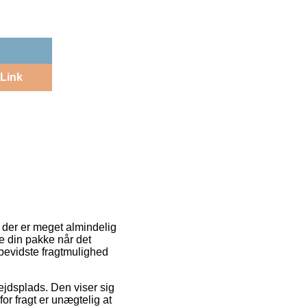
Link
 der er meget almindelig
nte din pakke når det
sbevidste fragtmulighed
bejdsplads. Den viser sig
or fragt er unægtelig at