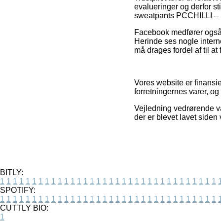
evalueringer og derfor st
sweatpants PCCHILLI – Bla
Facebook medfører også eg
Herinde ses nogle interne
må drages fordel af til at
Vores website er finansi
forretningernes varer, og
Vejledning vedrørende va
der er blevet lavet siden
BITLY:
1
1
1
1
1
1
1
1
1
1
1
1
1
1
1
1
1
1
1
1
1
1
1
1
1
1
1
1
1
1
1
1
1
1
SPOTIFY:
1
1
1
1
1
1
1
1
1
1
1
1
1
1
1
1
1
1
1
1
1
1
1
1
1
1
1
1
1
1
1
1
1
1
CUTTLY BIO:
1