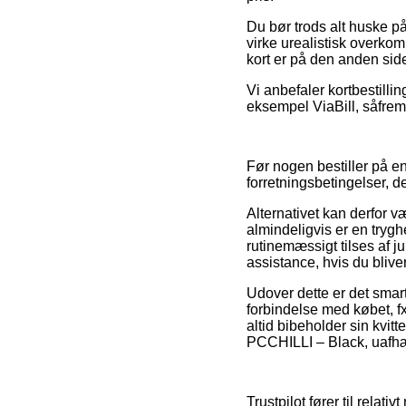
Du bør trods alt huske på
virke urealistisk overk
kort er på den anden side
Vi anbefaler kortbestilli
eksempel ViaBill, såfremt
Før nogen bestiller på 
forretningsbetingelser, de
Alternativet kan derfor 
almindeligvis er en tryg
rutinemæssigt tilses af j
assistance, hvis du blive
Udover dette er det smar
forbindelse med købet, fx 
altid bibeholder sin kvi
PCCHILLI – Black, uafhæn
Trustpilot fører til rela