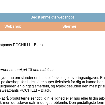
Bedst anmeldte webshops
Webshop
Stjerner
tpants PCCHILLI – Black
6
jerner baseret på
18
anmeldelser
yder nu om stunder en hel del forskellige leveringsudgaver. En
 en pakkeshop, fordi det så er super fleksibelt for dig at kunne he
uligheden er jo rigtig smertefri, og typisk desuden den mest pri
 sweatpants PCCHILLI – Black.
 få produkterne sendt til din lejlighed eller hus eller til din ar
t, men derudover ualmindeligt problemfri. Den prisbilligste form f