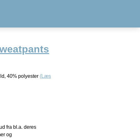
sweatpants
uld, 40% polyester
(Læs
 fra bl.a. deres
mer og