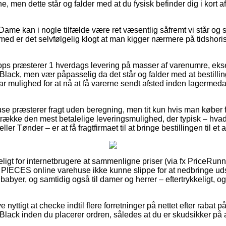
, men dette står og falder med at du fysisk befinder dig i kort af
Dame kan i nogle tilfælde være ret væsentlig såfremt vi står og 
jemed er det selvfølgelig klogt at man kigger nærmere på tidshoris
hops præsterer 1 hverdags levering på masser af varenumre, e
ack, men vær påpasselig da det står og falder med at bestillin
har mulighed for at nå at få varerne sendt afsted inden lagermed
ehuse præsterer fragt uden beregning, men tit kun hvis man køber f
etrække den mest betalelige leveringsmulighed, der typisk – hvad
er Tønder – er at få fragtfirmaet til at bringe bestillingen til et
igt for internetbrugere at sammenligne priser (via fx PriceRunn
ge PIECES online varehuse ikke kunne slippe for at nedbringe u
 babyer, og samtidig også til damer og herrer – eftertrykkeligt,
ive nyttigt at checke indtil flere forretninger på nettet efter rabat
ack inden du placerer ordren, således at du er skudsikker på a