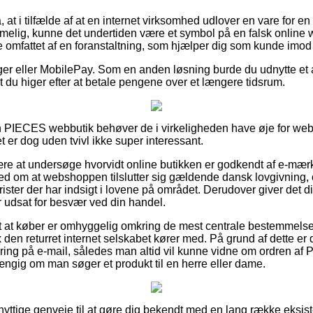
, at i tilfælde af at en internet virksomhed udlover en vare for 
ommelig, kunne det undertiden være et symbol på en falsk onli
 omfattet af en foranstaltning, som hjælper dig som kunde imod u
nger eller MobilePay. Som en anden løsning burde du udnytte et a
 du higer efter at betale pengene over et længere tidsrum.
en PIECES webbutik behøver de i virkeligheden have øje for we
t er dog uden tvivl ikke super interessant.
være at undersøge hvorvidt online butikken er godkendt af e-mærk
hed om at webshoppen tilslutter sig gældende dansk lovgivning,
urister der har indsigt i lovene på området. Derudover giver det di
r udsat for besvær ved din handel.
t at køber er omhyggelig omkring de mest centrale bestemmelser 
den returret internet selskabet kører med. På grund af dette er de
ttering på e-mail, således man altid vil kunne vidne om ordren a
gig om man søger et produkt til en herre eller dame.
tivt nyttige genveje til at gøre dig bekendt med en lang række eks