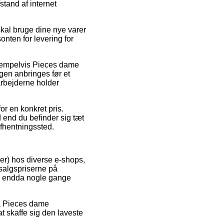
stand af internet
skal bruge dine nye varer
onten for levering for
ksempelvis Pieces dame
gen anbringes før et
arbejderne holder
or en konkret pris.
 end du befinder sig tæt
 afhentningssted.
er) hos diverse e-shops,
dsalgspriserne på
 og endda nogle gange
 på Pieces dame
t skaffe sig den laveste