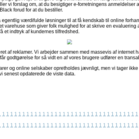
iller vi forslag om, at du besigtiger e-forretningens anmeldelser
ck forud for at du bestiller.
entlig værdifulde løsninger til at få kendskab til online forhan
t varehuse som giver folk mulighed for at skrive en evaluering 
 få et indtryk af kundernes tilfredshed.
eret af reklamer. Vi arbejder sammen med massevis af internet h
 får godtgørelse for så vidt en af vores brugere udfører en transa
rer og online selskaber opretholdes jævnligt, men vi tager ikke 
 vi senest opdaterede de viste data.
1
1
1
1
1
1
1
1
1
1
1
1
1
1
1
1
1
1
1
1
1
1
1
1
1
1
1
1
1
1
1
1
1
1
1
1
1
1
1
1
1
1
1
1
1
1
1
1
1
1
1
1
1
1
1
1
1
1
1
1
1
1
1
1
1
1
1
1
1
1