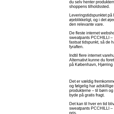
du selv henter produkterne
shoppens tilholdssted.
Leveringstidspunktet på 
øjeblikkeligt, og i det ø
den relevante vare.
De fleste internet webs
sweatpants PCCHILLI – Bl
fastsat tidspunkt, så de 
fyraften.
Indtil flere internet var
Alternativt kunne du for
på København, Hjørring ell
Det er vældig fremkommel
og følgelig har adskilli
produkterne – til børn og
byde på gratis fragt.
Det kan til hver en tid bl
sweatpants PCCHILLI – Bl
pris.