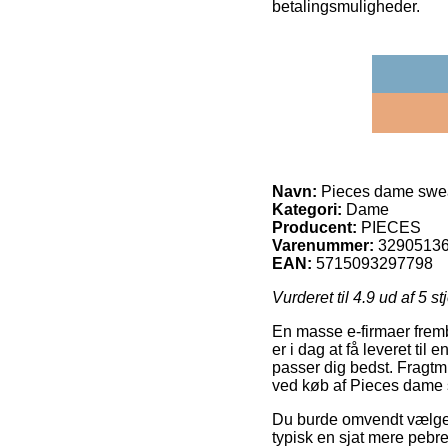
betalingsmuligheder.
Navn:
Pieces dame swea
Kategori:
Dame
Producent:
PIECES
Varenummer:
3290513
EAN:
5715093297798
Vurderet til
4.9
ud af 5 st
En masse e-firmaer fremb
er i dag at få leveret til
passer dig bedst. Fragtm
ved køb af Pieces dame
Du burde omvendt vælge at
typisk en sjat mere pebre