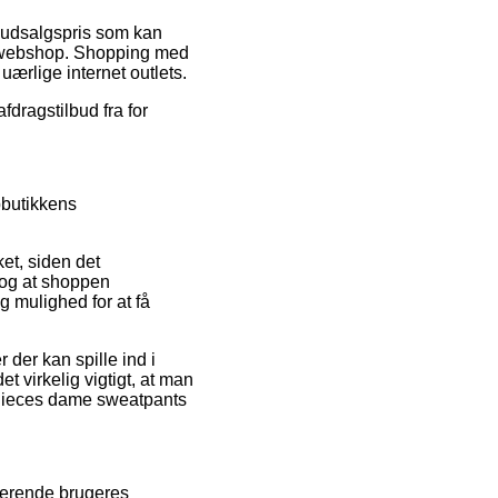
en udsalgspris som kan
ne webshop. Shopping med
ærlige internet outlets.
fdragstilbud fra for
bbutikkens
et, siden det
 og at shoppen
g mulighed for at få
der kan spille ind i
t virkelig vigtigt, at man
f Pieces dame sweatpants
isterende brugeres