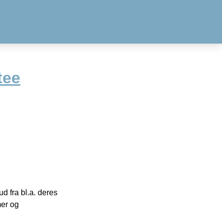
tee
 fra bl.a. deres
mer og