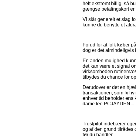
helt ekstremt billig, så 
gængse betalingskort er h
Vi slår generelt et slag 
kunne du benytte et afdrag
Forud for at folk køber 
dog er det almindeligvis
En anden mulighed kunne
det kan være et signal om
virksomheden rutinemæs
tilbydes du chance for o
Derudover er det en hjæl
transaktionen, som fx hvil
enhver tid beholder ens 
dame tee PCJAYDEN – Ligh
Trustpilot indebærer ege
og af den grund tilråde
før du handler.