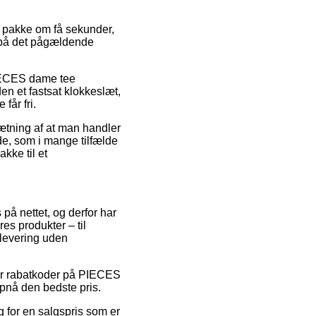
in pakke om få sekunder,
d på det pågældende
PIECES dame tee
en et fastsat klokkeslæt,
får fri.
sætning af at man handler
de, som i mange tilfælde
kke til et
 på nettet, og derfor har
es produkter – til
 levering uden
fter rabatkoder på PIECES
pnå den bedste pris.
g for en salgspris som er