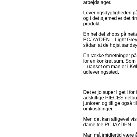
arbejdslager.
Leveringsdygtigheden på D
og i det øjemed er det r
produkt.
En hel del shops på nett
PCJAYDEN – Light Grey, h
sådan at de højst sandsynl
En række forretninger på 
for en konkret sum. Som 
– uanset om man er i Købe
udleveringssted.
Det er jo super ligetil fo
adskillige PIECES netbut
juniorer, og tillige også
omkostninger.
Men det kan alligevel vis
dame tee PCJAYDEN – Ligh
Man må imidlertid være år