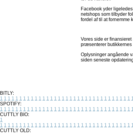
Facebook yder ligeledes u
netshops som tilbyder f
fordel af til at fornemme
Vores side er finansieret
præsenterer butikkernes 
Oplysninger angående vare
siden seneste opdatering
BITLY:
1
1
1
1
1
1
1
1
1
1
1
1
1
1
1
1
1
1
1
1
1
1
1
1
1
1
1
1
1
1
1
1
1
1
SPOTIFY:
1
1
1
1
1
1
1
1
1
1
1
1
1
1
1
1
1
1
1
1
1
1
1
1
1
1
1
1
1
1
1
1
1
1
CUTTLY BIO:
1
1
1
1
1
1
1
1
1
1
1
1
1
1
1
1
1
1
1
1
1
1
1
1
1
1
1
1
1
1
1
1
1
1
1
CUTTLY OLD: