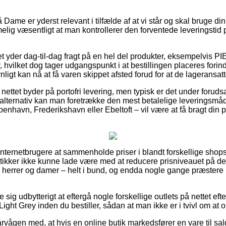
ame er yderst relevant i tilfælde af at vi står og skal bruge d
imelig væsentligt at man kontrollerer den forventede leveringsti
et yder dag-til-dag fragt på en hel del produkter, eksempelvis 
vilket dog tager udgangspunkt i at bestillingen placeres forind
igt kan nå at få varen skippet afsted forud for at de lageransatte 
nettet byder på portofri levering, men typisk er det under forud
alternativ kan man foretrække den mest betalelige leveringsmå
nhavn, Frederikshavn eller Ebeltoft – vil være at få bragt din pa
r internetbrugere at sammenholde priser i blandt forskellige shops
ikker ikke kunne lade være med at reducere prisniveauet på der
 til herrer og damer – helt i bund, og endda nogle gange præstere
e sig udbytterigt at eftergå nogle forskellige outlets på nettet e
t Grey inden du bestiller, sådan at man ikke er i tvivl om at o
vågen med, at hvis en online butik markedsfører en vare til sal