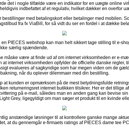
burde det i nogle tilfælde være en indikator for en uægte online
eldigvis indbefattet af et regulativ, hvilket dækker en overfor uæ
for bestillinger med betalingskort eller betalinger med mobilen. 
stilbud fra fx ViaBill, for så vidt du ser en fordel i at dække be
på en PIECES webshop kan man helt sikkert tage stilling til e-sh
 ikke særlig spændende.
 måske være at finde ud af om internet virksomheden er e-mær
 at internet virksomheden opfylder de officielle danske regler, ti
sigt evalueres af sagkyndige som har megen viden om de gæl
pbakning, når du oplever dilemmaer med din bestilling.
p at kunden er opmærksom på de mest betydningsfulde retningsl
ken returneringsret internet butikken tilsikrer. Her er det tillige 
kvittering på e-mail, således man en anden gang kan bevise sin
t Grey, ligegyldigt om man søger et produkt til en kvinde ell
ntlig anstændige løsninger til at kontrollere ganske mange aktu
s det, at du gennemgår e-firmaets ratings af PIECES dame tee 