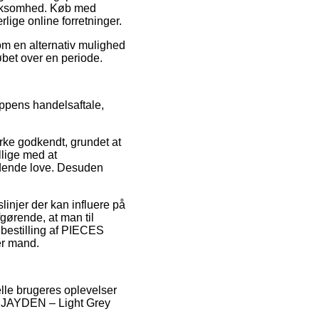
 virksomhed. Køb med
rlige online forretninger.
Som en alternativ mulighed
løbet over en periode.
oppens handelsaftale,
ke godkendt, grundet at
llige med at
dende love. Desuden
injer der kan influere på
afgørende, at man til
 bestilling af PIECES
er mand.
elle brugeres oplevelser
PCJAYDEN – Light Grey