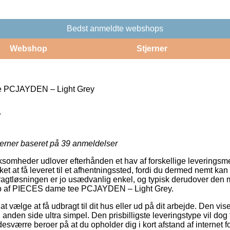
Bedst anmeldte webshops
Webshop
Stjerner
 PCJAYDEN – Light Grey
7
jerner baseret på
39
anmeldelser
irksomheder udlover efterhånden et hav af forskellige leveringsm
ket at få leveret til et afhentningssted, fordi du dermed nemt kan
 Fragtløsningen er jo usædvanlig enkel, og typisk derudover den 
b af PIECES dame tee PCJAYDEN – Light Grey.
t vælge at få udbragt til dit hus eller ud på dit arbejde. Den vis
nden side ultra simpel. Den prisbilligste leveringstype vil dog t
esværre beroer på at du opholder dig i kort afstand af internet 