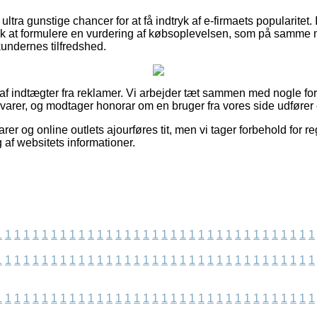
ltra gunstige chancer for at få indtryk af e-firmaets popularitet.
olk at formulere en vurdering af købsoplevelsen, som på samme
 kundernes tilfredshed.
 af indtægter fra reklamer. Vi arbejder tæt sammen med nogle for
varer, og modtager honorar om en bruger fra vores side udfører e
r og online outlets ajourføres tit, men vi tager forbehold for re
 af websitets informationer.
1
1
1
1
1
1
1
1
1
1
1
1
1
1
1
1
1
1
1
1
1
1
1
1
1
1
1
1
1
1
1
1
1
1
1
1
1
1
1
1
1
1
1
1
1
1
1
1
1
1
1
1
1
1
1
1
1
1
1
1
1
1
1
1
1
1
1
1
1
1
1
1
1
1
1
1
1
1
1
1
1
1
1
1
1
1
1
1
1
1
1
1
1
1
1
1
1
1
1
1
1
1
1
1
1