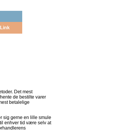
Link
etoder. Det mest
 hente de bestilte varer
mest betalelige
er sig gerne en lille smule
il enhver tid være selv at
forhandlerens