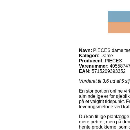
Navn:
PIECES dame tee
Kategori:
Dame
Producent:
PIECES
Varenummer:
4055874
EAN:
5715209393352
Vurderet til
3.6
ud af 5 st
En stor portion online v
almindelige er for øjeblik
på et valgfrit tidspunkt.
leveringsmetode ved kø
Du kan tillige planlægge a
mere pebret, men på den a
hente produkterne, som d