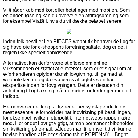
Vi tilråder køb med kort eller betalinger med mobilen. Som
en anden løsning kan du overveje en afdragsordning som
for eksempel ViaBill, hvis du vil dække beløbet senere.
Inden folk bestiller i en PIECES webbutik behøver de i og for
sig have øje for e-shoppens forretningsaftale, dog er det i
reglen ikke specielt ophidsende.
Alternativet kan derfor være at efterse om online
virksomheden er støttet af e-mærket, som er et signal om at
e-forhandleren opfylder dansk lovgivning, tillige med at
webbutikken nu og da evalueres af fagfolk som har
ekspertise inden for lovgivningen. Dette er desuden din
anledning til opbakning, når du møder udfordringer med dit
indkøb.
Herudover er det klogt at køber er hensynstagende til de
mest essentielle forhold der har indvirkning på bestillingen,
for eksempel hvilken returpolitik internet webshoppen kører
med. Her er det i øvrigt vigtigt, at man permanent bibeholder
sin kvittering på e-mail, således man til enhver tid vil kunne
bevise handlen af Pieces dame tshirt PCPENNY – Bright