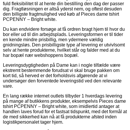
fuld fleksibilitet til at hente din bestilling den dag der passer
dig. Fragtløsningen er altså yderst nem, og oftest desuden
den billigste fragtmulighed ved køb af Pieces dame tshirt
PCPENNY – Bright white.
Du kan endvidere forsøge at få ordren bragt hjem til hvor du
bor eller ud til din arbejdsplads. Leveringsformen er til tider
en kende mindre prisbillig, men ydermere vældig
gnidningsløs. Den prisbilligste type af levering er utvivlsomt
selv at hente produkterne, hvilket står og falder med at du
har bopæl nær webshoppens bopæl.
Leveringsdygtigheden på Dame kan i nogle tilfælde være
ekstremt bestemmende forudsat vi skal bruge pakken om
kort tid, så herved er det forholdsvis afgørende at vi
undersøger den forventede leveringstid ved den relevante
vare.
En lang række internet outlets tilbyder 1 hverdags levering
på mange af butikkens produkter, eksempelvis Pieces dame
tshirt PCPENNY – Bright white, som imidlertid antager at
handlen laves forud for et fastsat tidspunkt, med det formål at
de med sikkerhed kan nå at få produkterne afsted inden
logistikpersonalet tager hjem.