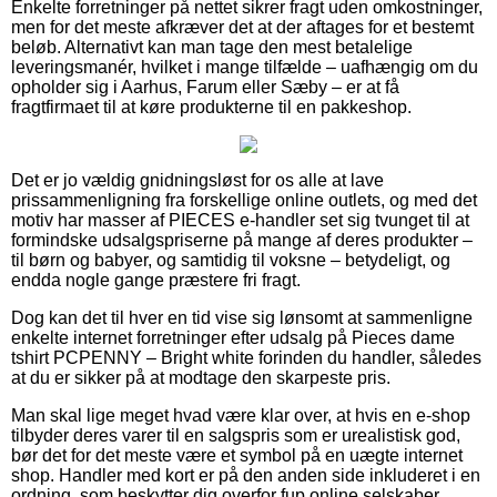
Enkelte forretninger på nettet sikrer fragt uden omkostninger,
men for det meste afkræver det at der aftages for et bestemt
beløb. Alternativt kan man tage den mest betalelige
leveringsmanér, hvilket i mange tilfælde – uafhængig om du
opholder sig i Aarhus, Farum eller Sæby – er at få
fragtfirmaet til at køre produkterne til en pakkeshop.
Det er jo vældig gnidningsløst for os alle at lave
prissammenligning fra forskellige online outlets, og med det
motiv har masser af PIECES e-handler set sig tvunget til at
formindske udsalgspriserne på mange af deres produkter –
til børn og babyer, og samtidig til voksne – betydeligt, og
endda nogle gange præstere fri fragt.
Dog kan det til hver en tid vise sig lønsomt at sammenligne
enkelte internet forretninger efter udsalg på Pieces dame
tshirt PCPENNY – Bright white forinden du handler, således
at du er sikker på at modtage den skarpeste pris.
Man skal lige meget hvad være klar over, at hvis en e-shop
tilbyder deres varer til en salgspris som er urealistisk god,
bør det for det meste være et symbol på en uægte internet
shop. Handler med kort er på den anden side inkluderet i en
ordning, som beskytter dig overfor fup online selskaber.