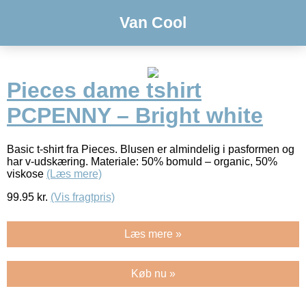
Van Cool
Pieces dame tshirt
PCPENNY – Bright white
Basic t-shirt fra Pieces. Blusen er almindelig i pasformen og
har v-udskæring. Materiale: 50% bomuld – organic, 50%
viskose
(Læs mere)
99.95
kr.
(Vis fragtpris)
Læs mere »
Køb nu »