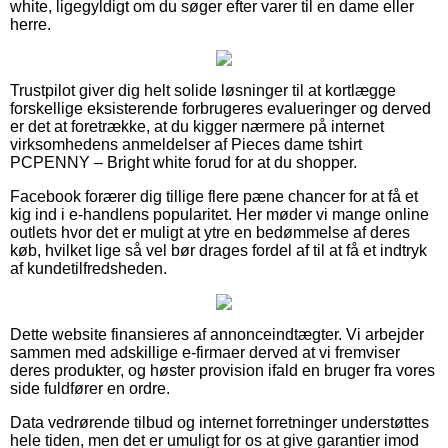
white, ligegyldigt om du søger efter varer til en dame eller
herre.
Trustpilot giver dig helt solide løsninger til at kortlægge
forskellige eksisterende forbrugeres evalueringer og derved
er det at foretrække, at du kigger nærmere på internet
virksomhedens anmeldelser af Pieces dame tshirt
PCPENNY – Bright white forud for at du shopper.
Facebook forærer dig tillige flere pæne chancer for at få et
kig ind i e-handlens popularitet. Her møder vi mange online
outlets hvor det er muligt at ytre en bedømmelse af deres
køb, hvilket lige så vel bør drages fordel af til at få et indtryk
af kundetilfredsheden.
Dette website finansieres af annonceindtægter. Vi arbejder
sammen med adskillige e-firmaer derved at vi fremviser
deres produkter, og høster provision ifald en bruger fra vores
side fuldfører en ordre.
Data vedrørende tilbud og internet forretninger understøttes
hele tiden, men det er umuligt for os at give garantier imod