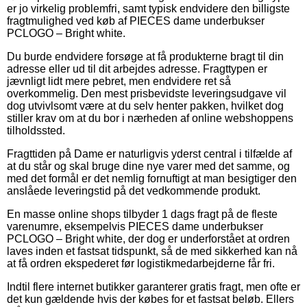
er jo virkelig problemfri, samt typisk endvidere den billigste
fragtmulighed ved køb af PIECES dame underbukser
PCLOGO – Bright white.
Du burde endvidere forsøge at få produkterne bragt til din
adresse eller ud til dit arbejdes adresse. Fragttypen er
jævnligt lidt mere pebret, men endvidere ret så
overkommelig. Den mest prisbevidste leveringsudgave vil
dog utvivlsomt være at du selv henter pakken, hvilket dog
stiller krav om at du bor i nærheden af online webshoppens
tilholdssted.
Fragttiden på Dame er naturligvis yderst central i tilfælde af
at du står og skal bruge dine nye varer med det samme, og
med det formål er det nemlig fornuftigt at man besigtiger den
anslåede leveringstid på det vedkommende produkt.
En masse online shops tilbyder 1 dags fragt på de fleste
varenumre, eksempelvis PIECES dame underbukser
PCLOGO – Bright white, der dog er underforstået at ordren
laves inden et fastsat tidspunkt, så de med sikkerhed kan nå
at få ordren ekspederet før logistikmedarbejderne får fri.
Indtil flere internet butikker garanterer gratis fragt, men ofte er
det kun gældende hvis der købes for et fastsat beløb. Ellers