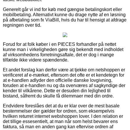
Generelt går vi ind for køb med gængse betalingskort eller
mobilbetaling. Alternativt kunne du drage nytte af en løsning
på afbetaling som fx ViaBill, hvis du har til hensigt at afdrage
regningen over tid.
Forud for at folk køber i en PIECES forhandler på nettet
kunne man i virkeligheden gøre sig bekendt med indholdet
af virksomhedens forretningsaftale, det er dog i mange
tilfælde ikke videre spændende.
Et andet forslag kan derfor være at tjekke om netshoppen er
verificeret af e-mærket, eftersom det ofte er et kendetegn for
at e-handlen adlyder den officielle danske lovgivning,
foruden at e-handlen nu og da overværes af sagkyndige der
kender til vilkårene. Dette er desuden din lejlighed til
bistand, såfremt du skulle få dilemmaer med din ordre.
Endvidere foreslåes det at du er klar over de mest basale
bestemmelser der gælder for ordren, som eksempelvis
hvilken returret internet webshoppen lover. I den relation er
det tillige essesentielt, at man når som helst bevarer ens
faktura, så man en anden gang kan eftervise ordren af