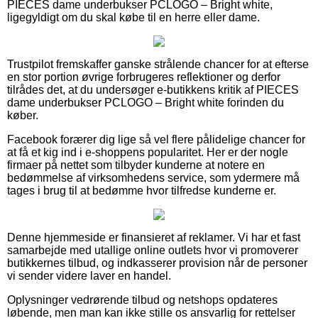
PIECES dame underbukser PCLOGO – Bright white,
ligegyldigt om du skal købe til en herre eller dame.
Trustpilot fremskaffer ganske strålende chancer for at efterse
en stor portion øvrige forbrugeres reflektioner og derfor
tilrådes det, at du undersøger e-butikkens kritik af PIECES
dame underbukser PCLOGO – Bright white forinden du
køber.
Facebook forærer dig lige så vel flere pålidelige chancer for
at få et kig ind i e-shoppens popularitet. Her er der nogle
firmaer på nettet som tilbyder kunderne at notere en
bedømmelse af virksomhedens service, som ydermere må
tages i brug til at bedømme hvor tilfredse kunderne er.
Denne hjemmeside er finansieret af reklamer. Vi har et fast
samarbejde med utallige online outlets hvor vi promoverer
butikkernes tilbud, og indkasserer provision når de personer
vi sender videre laver en handel.
Oplysninger vedrørende tilbud og netshops opdateres
løbende, men man kan ikke stille os ansvarlig for rettelser