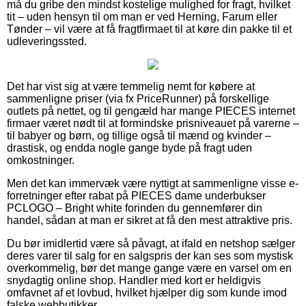
må du gribe den mindst kostelige mulighed for fragt, hvilket
tit – uden hensyn til om man er ved Herning, Farum eller
Tønder – vil være at få fragtfirmaet til at køre din pakke til et
udleveringssted.
Det har vist sig at være temmelig nemt for købere at
sammenligne priser (via fx PriceRunner) på forskellige
outlets på nettet, og til gengæld har mange PIECES internet
firmaer været nødt til at formindske prisniveauet på varerne –
til babyer og børn, og tillige også til mænd og kvinder –
drastisk, og endda nogle gange byde på fragt uden
omkostninger.
Men det kan immervæk være nyttigt at sammenligne visse e-
forretninger efter rabat på PIECES dame underbukser
PCLOGO – Bright white forinden du gennemfører din
handel, sådan at man er sikret at få den mest attraktive pris.
Du bør imidlertid være så påvagt, at ifald en netshop sælger
deres varer til salg for en salgspris der kan ses som mystisk
overkommelig, bør det mange gange være en varsel om en
snydagtig online shop. Handler med kort er heldigvis
omfavnet af et lovbud, hvilket hjælper dig som kunde imod
falske webbutikker.