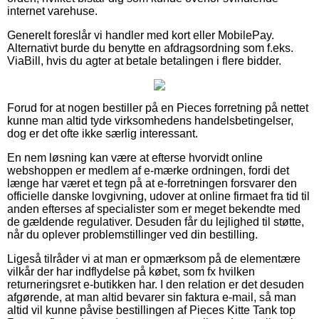
internet varehuse.
Generelt foreslår vi handler med kort eller MobilePay.
Alternativt burde du benytte en afdragsordning som f.eks.
ViaBill, hvis du agter at betale betalingen i flere bidder.
Forud for at nogen bestiller på en Pieces forretning på nettet
kunne man altid tyde virksomhedens handelsbetingelser,
dog er det ofte ikke særlig interessant.
En nem løsning kan være at efterse hvorvidt online
webshoppen er medlem af e-mærke ordningen, fordi det
længe har været et tegn på at e-forretningen forsvarer den
officielle danske lovgivning, udover at online firmaet fra tid til
anden efterses af specialister som er meget bekendte med
de gældende regulativer. Desuden får du lejlighed til støtte,
når du oplever problemstillinger ved din bestilling.
Ligeså tilråder vi at man er opmærksom på de elementære
vilkår der har indflydelse på købet, som fx hvilken
returneringsret e-butikken har. I den relation er det desuden
afgørende, at man altid bevarer sin faktura e-mail, så man
altid vil kunne påvise bestillingen af Pieces Kitte Tank top