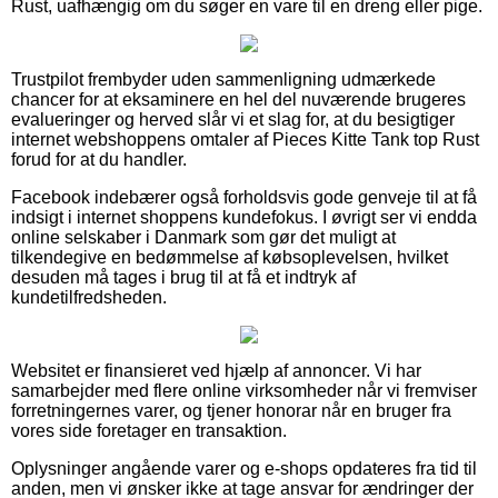
Rust, uafhængig om du søger en vare til en dreng eller pige.
Trustpilot frembyder uden sammenligning udmærkede
chancer for at eksaminere en hel del nuværende brugeres
evalueringer og herved slår vi et slag for, at du besigtiger
internet webshoppens omtaler af Pieces Kitte Tank top Rust
forud for at du handler.
Facebook indebærer også forholdsvis gode genveje til at få
indsigt i internet shoppens kundefokus. I øvrigt ser vi endda
online selskaber i Danmark som gør det muligt at
tilkendegive en bedømmelse af købsoplevelsen, hvilket
desuden må tages i brug til at få et indtryk af
kundetilfredsheden.
Websitet er finansieret ved hjælp af annoncer. Vi har
samarbejder med flere online virksomheder når vi fremviser
forretningernes varer, og tjener honorar når en bruger fra
vores side foretager en transaktion.
Oplysninger angående varer og e-shops opdateres fra tid til
anden, men vi ønsker ikke at tage ansvar for ændringer der