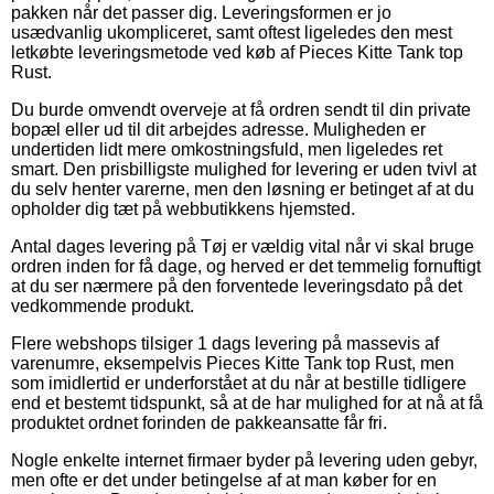
pakken når det passer dig. Leveringsformen er jo
usædvanlig ukompliceret, samt oftest ligeledes den mest
letkøbte leveringsmetode ved køb af Pieces Kitte Tank top
Rust.
Du burde omvendt overveje at få ordren sendt til din private
bopæl eller ud til dit arbejdes adresse. Muligheden er
undertiden lidt mere omkostningsfuld, men ligeledes ret
smart. Den prisbilligste mulighed for levering er uden tvivl at
du selv henter varerne, men den løsning er betinget af at du
opholder dig tæt på webbutikkens hjemsted.
Antal dages levering på Tøj er vældig vital når vi skal bruge
ordren inden for få dage, og herved er det temmelig fornuftigt
at du ser nærmere på den forventede leveringsdato på det
vedkommende produkt.
Flere webshops tilsiger 1 dags levering på massevis af
varenumre, eksempelvis Pieces Kitte Tank top Rust, men
som imidlertid er underforstået at du når at bestille tidligere
end et bestemt tidspunkt, så at de har mulighed for at nå at få
produktet ordnet forinden de pakkeansatte får fri.
Nogle enkelte internet firmaer byder på levering uden gebyr,
men ofte er det under betingelse af at man køber for en