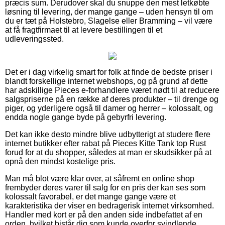
præcis sum. Derudover skal du snuppe den mest letkøbte
løsning til levering, der mange gange – uden hensyn til om
du er tæt på Holstebro, Slagelse eller Bramming – vil være
at få fragtfirmaet til at levere bestillingen til et
udleveringssted.
Det er i dag virkelig smart for folk at finde de bedste priser i
blandt forskellige internet webshops, og på grund af dette
har adskillige Pieces e-forhandlere været nødt til at reducere
salgspriserne på en række af deres produkter – til drenge og
piger, og yderligere også til damer og herrer – kolossalt, og
endda nogle gange byde på gebyrfri levering.
Det kan ikke desto mindre blive udbytterigt at studere flere
internet butikker efter rabat på Pieces Kitte Tank top Rust
forud for at du shopper, således at man er skudsikker på at
opnå den mindst kostelige pris.
Man må blot være klar over, at såfremt en online shop
frembyder deres varer til salg for en pris der kan ses som
kolossalt favorabel, er det mange gange være et
karakteristika der viser en bedragerisk internet virksomhed.
Handler med kort er på den anden side indbefattet af en
orden, hvilket bistår dig som kunde overfor svindlende