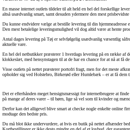
En masse internet outlets tildeler til alt held en hel del forskellige l
altså usædvanlig smart, samt desuden ydermere den mest prisbevids
Du kunne endvidere vælge at bestille levering til din hjemmeadresse el
Den mest betalelige leveringsmulighed vil dog altid være at hente pr
Antal dages levering på Tøj er selvfølgelig usædvanlig væsentlig såfre
aktuelle vare.
En hel del netbutikker præsterer 1 hverdags levering på en række af d
klokkeslæt, med hensynstagen til at de har en chance for at nå at få de 
Visse outlets på nettet præsterer portofri fragt, men for det meste af
opholder sig ved Holstebro, Birkerød eller Humlebæk – er at få dem til a
Det er efterhånden meget hensigtsmæssigt for internetbrugere at finde i
på mange af deres varer – til børn, lige så vel som til kvinder og mæ
Derfor kan det alligevel blive smart at checke nogle enkelte online f
modtage den bedste pris.
Du må blot ikke undervurdere, at hvis en butik på nettet afhænder bedst
Kortbestillinger er ikke desto mindre en del af et lovbud, der garante