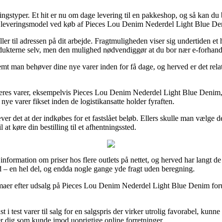
everingstyper. Et hit er nu om dage levering til en pakkeshop, og så kan du
te leveringsmodel ved køb af Pieces Lou Denim Nederdel Light Blue De
ler til adressen på dit arbejde. Fragtmuligheden viser sig undertiden et
odukterne selv, men den mulighed nødvendiggør at du bor nær e-forhandl
mt man behøver dine nye varer inden for få dage, og herved er det relat
eres varer, eksempelvis Pieces Lou Denim Nederdel Light Blue Denim, me
nye varer fikset inden de logistikansatte holder fyraften.
kræver det at der indkøbes for et fastslået beløb. Ellers skulle man væl
t køre din bestilling til et afhentningssted.
nformation om priser hos flere outlets på nettet, og herved har langt de f
nd – en hel del, og endda nogle gange yde fragt uden beregning.
irmaer efter udsalg på Pieces Lou Denim Nederdel Light Blue Denim foru
 i test varer til salg for en salgspris der virker utrolig favorabel, kun
rer dig som kunde imod uoprigtige online forretninger.