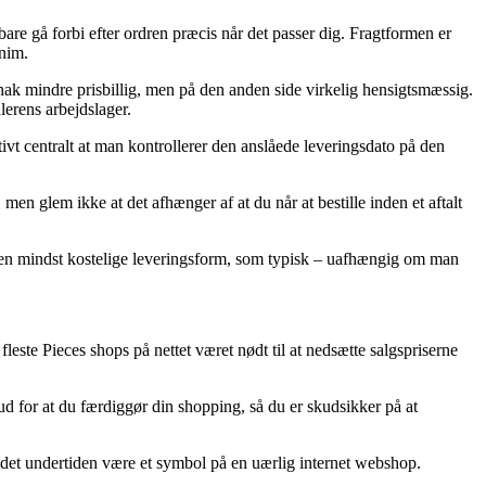
 bare gå forbi efter ordren præcis når det passer dig. Fragtformen er
nim.
 hak mindre prisbillig, men på den anden side virkelig hensigtsmæssig.
erens arbejdslager.
ivt centralt at man kontrollerer den anslåede leveringsdato på den
n glem ikke at det afhænger af at du når at bestille inden et aftalt
ge den mindst kostelige leveringsform, som typisk – uafhængig om man
leste Pieces shops på nettet været nødt til at nedsætte salgspriserne
d for at du færdiggør din shopping, så du er skudsikker på at
ne det undertiden være et symbol på en uærlig internet webshop.