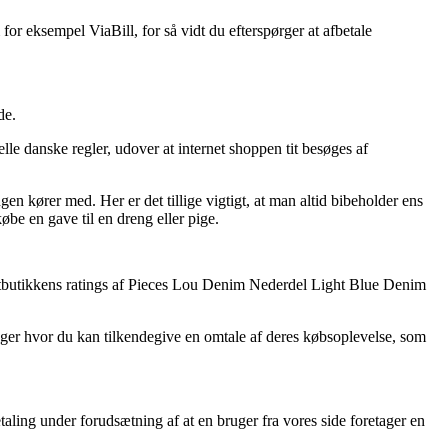
or eksempel ViaBill, for så vidt du efterspørger at afbetale
de.
lle danske regler, udover at internet shoppen tit besøges af
en kører med. Her er det tillige vigtigt, at man altid bibeholder ens
be en gave til en dreng eller pige.
r netbutikkens ratings af Pieces Lou Denim Nederdel Light Blue Denim
nger hvor du kan tilkendegive en omtale af deres købsoplevelse, som
taling under forudsætning af at en bruger fra vores side foretager en