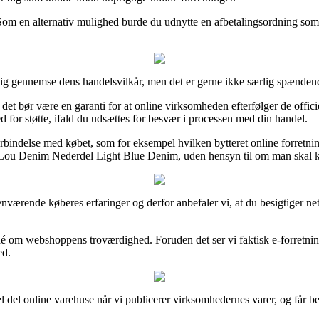
Som en alternativ mulighed burde du udnytte en afbetalingsordning som f
lig gennemse dens handelsvilkår, men det er gerne ikke særlig spænden
det bør være en garanti for at online virksomheden efterfølger de officie
 for støtte, ifald du udsættes for besvær i processen med din handel.
rbindelse med købet, som for eksempel hvilken bytteret online forretning
s Lou Denim Nederdel Light Blue Denim, uden hensyn til om man skal kø
rhenværende køberes erfaringer og derfor anbefaler vi, at du besigtige
idé om webshoppens troværdighed. Foruden det ser vi faktisk e-forretni
ed.
l del online varehuse når vi publicerer virksomhedernes varer, og får be