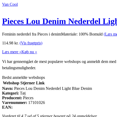
Van Cool
Pieces Lou Denim Nederdel Lig
Feminin nederdel fra Pieces i denimMateriale: 100% Bomuld
(Læs me
114.98
kr.
(Vis fragtpris)
Læs mere »
Køb nu »
Vi har gennemgået de mest populære webshops og anmeldt dem med stjern
betalingsmuligheder.
Bedst anmeldte webshops
Webshop
Stjerner
Link
Navn:
Pieces Lou Denim Nederdel Light Blue Denim
Kategori:
Tøj
Producent:
Pieces
Varenummer:
17101026
EAN:
Vurderet til
4.7
ud af 5 stjerner baseret på
24
anmeldelser