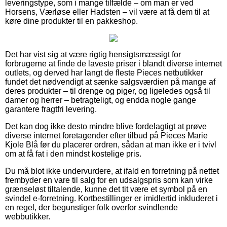
leveringstype, som i mange tilfælde – om man er ved
Horsens, Værløse eller Hadsten – vil være at få dem til at
køre dine produkter til en pakkeshop.
Det har vist sig at være rigtig hensigtsmæssigt for
forbrugerne at finde de laveste priser i blandt diverse internet
outlets, og derved har langt de fleste Pieces netbutikker
fundet det nødvendigt at sænke salgsværdien på mange af
deres produkter – til drenge og piger, og ligeledes også til
damer og herrer – betragteligt, og endda nogle gange
garantere fragtfri levering.
Det kan dog ikke desto mindre blive fordelagtigt at prøve
diverse internet foretagender efter tilbud på Pieces Marie
Kjole Blå før du placerer ordren, sådan at man ikke er i tvivl
om at få fat i den mindst kostelige pris.
Du må blot ikke undervurdere, at ifald en forretning på nettet
frembyder en vare til salg for en udsalgspris som kan virke
grænseløst tiltalende, kunne det tit være et symbol på en
svindel e-forretning. Kortbestillinger er imidlertid inkluderet i
en regel, der begunstiger folk overfor svindlende
webbutikker.