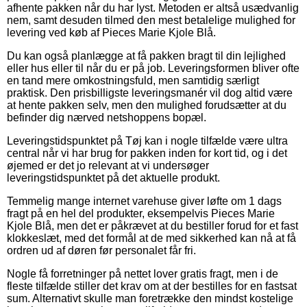
afhente pakken når du har lyst. Metoden er altså usædvanlig
nem, samt desuden tilmed den mest betalelige mulighed for
levering ved køb af Pieces Marie Kjole Blå.
Du kan også planlægge at få pakken bragt til din lejlighed
eller hus eller til når du er på job. Leveringsformen bliver ofte
en tand mere omkostningsfuld, men samtidig særligt
praktisk. Den prisbilligste leveringsmanér vil dog altid være
at hente pakken selv, men den mulighed forudsætter at du
befinder dig nærved netshoppens bopæl.
Leveringstidspunktet på Tøj kan i nogle tilfælde være ultra
central når vi har brug for pakken inden for kort tid, og i det
øjemed er det jo relevant at vi undersøger
leveringstidspunktet på det aktuelle produkt.
Temmelig mange internet varehuse giver løfte om 1 dags
fragt på en hel del produkter, eksempelvis Pieces Marie
Kjole Blå, men det er påkrævet at du bestiller forud for et fast
klokkeslæt, med det formål at de med sikkerhed kan nå at få
ordren ud af døren før personalet får fri.
Nogle få forretninger på nettet lover gratis fragt, men i de
fleste tilfælde stiller det krav om at der bestilles for en fastsat
sum. Alternativt skulle man foretrække den mindst kostelige