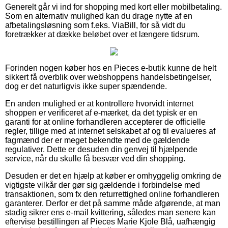
Generelt går vi ind for shopping med kort eller mobilbetaling.
Som en alternativ mulighed kan du drage nytte af en
afbetalingsløsning som f.eks. ViaBill, for så vidt du
foretrækker at dække beløbet over et længere tidsrum.
Forinden nogen køber hos en Pieces e-butik kunne de helt
sikkert få overblik over webshoppens handelsbetingelser,
dog er det naturligvis ikke super spændende.
En anden mulighed er at kontrollere hvorvidt internet
shoppen er verificeret af e-mærket, da det typisk er en
garanti for at online forhandleren accepterer de officielle
regler, tillige med at internet selskabet af og til evalueres af
fagmænd der er meget bekendte med de gældende
regulativer. Dette er desuden din genvej til hjælpende
service, når du skulle få besvær ved din shopping.
Desuden er det en hjælp at køber er omhyggelig omkring de
vigtigste vilkår der gør sig gældende i forbindelse med
transaktionen, som fx den returrettighed online forhandleren
garanterer. Derfor er det på samme måde afgørende, at man
stadig sikrer ens e-mail kvittering, således man senere kan
eftervise bestillingen af Pieces Marie Kjole Blå, uafhængig