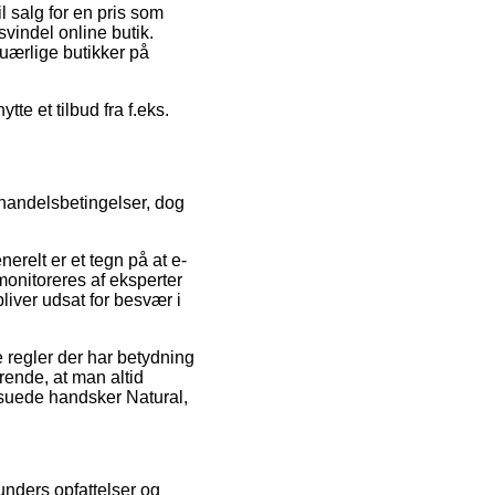
l salg for en pris som
vindel online butik.
uærlige butikker på
te et tilbud fra f.eks.
andelsbetingelser, dog
erelt er et tegn på at e-
 monitoreres af eksperter
bliver udsat for besvær i
 regler der har betydning
ørende, at man altid
 suede handsker Natural,
unders opfattelser og