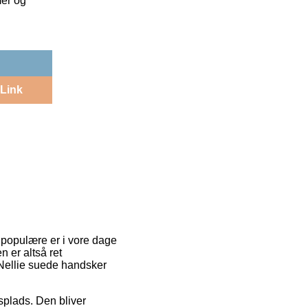
mer og
Link
 populære er i vore dage
n er altså ret
 Nellie suede handsker
splads. Den bliver