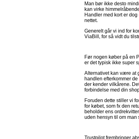
Man bør ikke desto mindre
kan virke himmelråbende 
Handler med kort er dog 
nettet.
Generelt går vi ind for ko
ViaBill, for så vidt du t
Før nogen køber på en P
er det typisk ikke super
Alternativet kan være at 
handlen efterkommer de da
der kender vilkårene. Det
forbindelse med din sho
Foruden dette stiller vi
for købet, som fx den retu
beholder ens ordrekvitte
uden hensyn til om man sø
Trustpilot frembringer ab