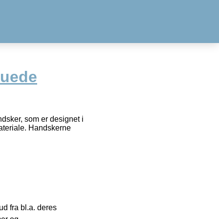
suede
dsker, som er designet i
materiale. Handskerne
 fra bl.a. deres