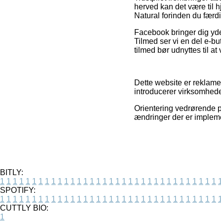
herved kan det være til 
Natural forinden du færd
Facebook bringer dig yder
Tilmed ser vi en del e-bu
tilmed bør udnyttes til at
Dette website er reklamef
introducerer virksomheder
Orientering vedrørende p
ændringer der er impleme
BITLY:
1
1
1
1
1
1
1
1
1
1
1
1
1
1
1
1
1
1
1
1
1
1
1
1
1
1
1
1
1
1
1
1
1
1
SPOTIFY:
1
1
1
1
1
1
1
1
1
1
1
1
1
1
1
1
1
1
1
1
1
1
1
1
1
1
1
1
1
1
1
1
1
1
CUTTLY BIO:
1