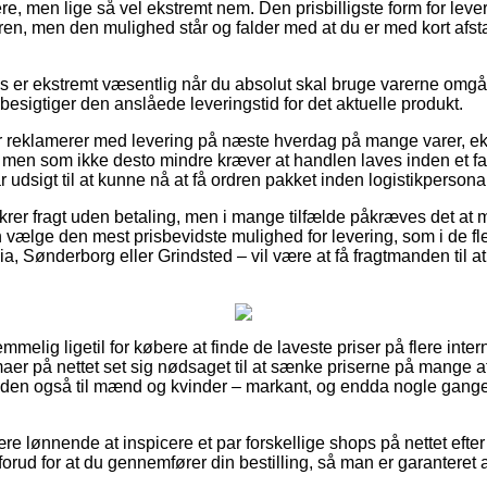
re, men lige så vel ekstremt nem. Den prisbilligste form for lev
ren, men den mulighed står og falder med at du er med kort afsta
s er ekstremt væsentlig når du absolut skal bruge varerne omgå
 besigtiger den anslåede leveringstid for det aktuelle produkt.
er reklamerer med levering på næste hverdag på mange varer, e
men som ikke desto mindre kræver at handlen laves inden et fa
 udsigt til at kunne nå at få ordren pakket inden logistikpersonale
ikrer fragt uden betaling, men i mange tilfælde påkræves det at m
n vælge den mest prisbevidste mulighed for levering, som i de fl
ia, Sønderborg eller Grindsted – vil være at få fragtmanden til at
emmelig ligetil for købere at finde de laveste priser på flere inter
aer på nettet set sig nødsaget til at sænke priserne på mange af
uden også til mænd og kvinder – markant, og endda nogle gang
re lønnende at inspicere et par forskellige shops på nettet efte
rud for at du gennemfører din bestilling, så man er garanteret at