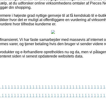
hjælp, at du udforsker online virksomhedens omtaler af Pieces 
iggør din shopping.
mere i højeste grad nyttige genveje til at få kendskab til e-but
tikker hvor det er muligt at offentliggøre en vurdering af virksom
 vurdere hvor tilfredse kunderne er.
inansieret. Vi har faste samarbejder med massevis af internet ou
nes varer, og tjener betaling hvis den bruger vi sender videre r
rodukter og e-forhandlere opretholdes nu og da, men vi påtager 
nteret siden vi senest opdaterede websitets data.
1
1
1
1
1
1
1
1
1
1
1
1
1
1
1
1
1
1
1
1
1
1
1
1
1
1
1
1
1
1
1
1
1
1
1
1
1
1
1
1
1
1
1
1
1
1
1
1
1
1
1
1
1
1
1
1
1
1
1
1
1
1
1
1
1
1
1
1
1
1