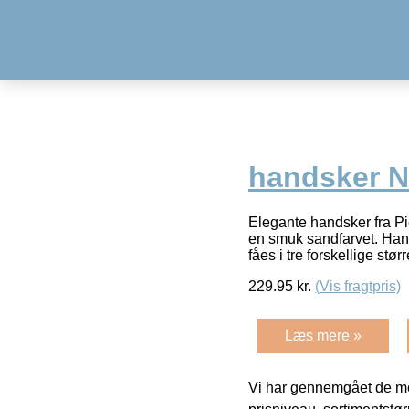
handsker N
Elegante handsker fra Pi
en smuk sandfarvet. Hand
fåes i tre forskellige stør
229.95
kr.
(Vis fragtpris)
Læs mere »
Vi har gennemgået de mes