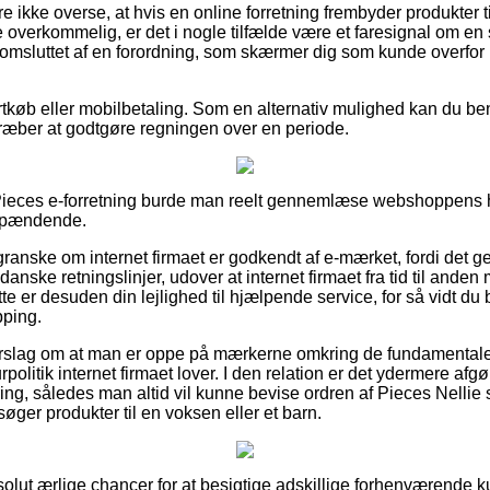
 ikke overse, at hvis en online forretning frembyder produkter ti
overkommelig, er det i nogle tilfælde være et faresignal om en s
omsluttet af en forordning, som skærmer dig som kunde overfor 
rtkøb eller mobilbetaling. Som en alternativ mulighed kan du benyt
ilstræber at godtgøre regningen over en periode.
ieces e-forretning burde man reelt gennemlæse webshoppens h
 spændende.
granske om internet firmaet er godkendt af e-mærket, fordi det gen
nske retningslinjer, udover at internet firmaet fra tid til anden
te er desuden din lejlighed til hjælpende service, for så vidt du 
pping.
 forslag om at man er oppe på mærkerne omkring de fundamentale
rpolitik internet firmaet lover. I den relation er det ydermere afg
ring, således man altid vil kunne bevise ordren af Pieces Nellie
ger produkter til en voksen eller et barn.
solut ærlige chancer for at besigtige adskillige forhenværende k