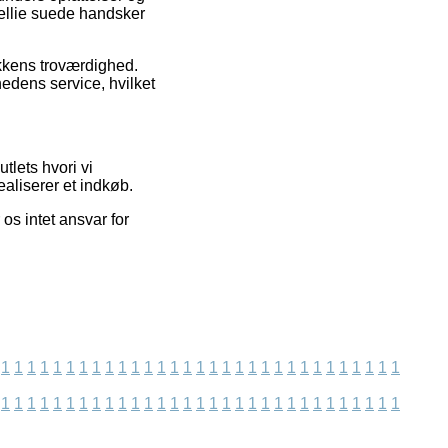
Nellie suede handsker
ikkens troværdighed.
hedens service, hvilket
tlets hvori vi
ealiserer et indkøb.
os intet ansvar for
1
1
1
1
1
1
1
1
1
1
1
1
1
1
1
1
1
1
1
1
1
1
1
1
1
1
1
1
1
1
1
1
1
1
1
1
1
1
1
1
1
1
1
1
1
1
1
1
1
1
1
1
1
1
1
1
1
1
1
1
1
1