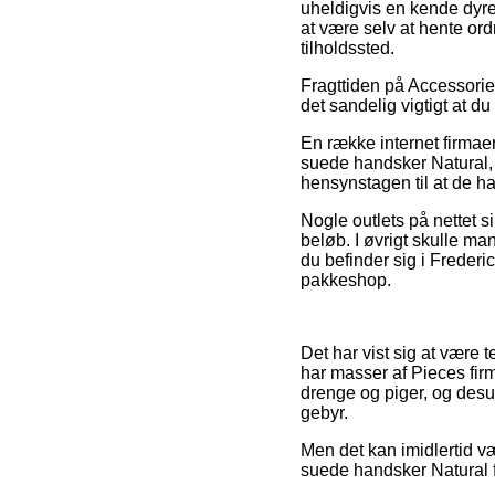
uheldigvis en kende dyre
at være selv at hente ord
tilholdssted.
Fragttiden på Accessorie
det sandelig vigtigt at du
En række internet firma
suede handsker Natural, 
hensynstagen til at de har
Nogle outlets på nettet s
beløb. I øvrigt skulle ma
du befinder sig i Frederic
pakkeshop.
Det har vist sig at være t
har masser af Pieces firm
drenge og piger, og des
gebyr.
Men det kan imidlertid væ
suede handsker Natural fo