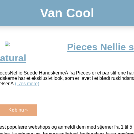
Van Cool
Pieces Nellie 
atural
ecesNellie Suede HandskerneÂ fra Pieces er et par stilrene han
skerne har et eksklusivt look, som er lavet i et blødt ruskinds
relser.Â
(Læs mere)
Køb nu »
t populære webshops og anmeldt dem med stjerner fra 1 til 5 ud