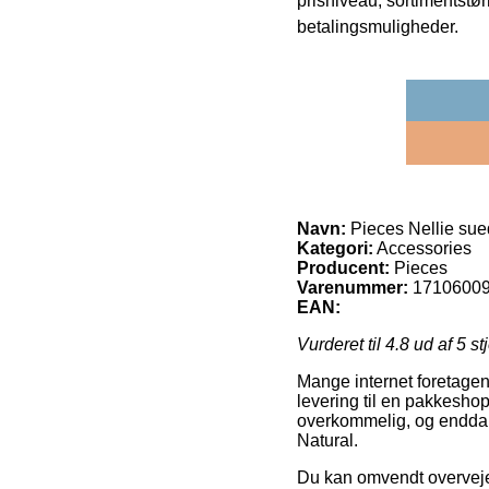
prisniveau, sortimentstø
betalingsmuligheder.
Navn:
Pieces Nellie sue
Kategori:
Accessories
Producent:
Pieces
Varenummer:
17106009
EAN:
Vurderet til
4.8
ud af 5 st
Mange internet foretagen
levering til en pakkeshop
overkommelig, og endda d
Natural.
Du kan omvendt overveje 