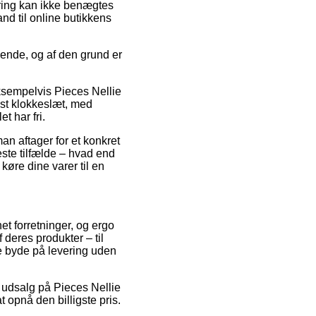
ering kan ikke benægtes
nd til online butikkens
ende, og af den grund er
ksempelvis Pieces Nellie
st klokkeslæt, med
t har fri.
an aftager for et konkret
este tilfælde – hvad end
 køre dine varer til en
net forretninger, og ergo
 deres produkter – til
e byde på levering uden
r udsalg på Pieces Nellie
 opnå den billigste pris.