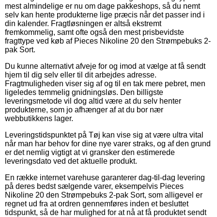
mest almindelige er nu om dage pakkeshops, så du nemt
selv kan hente produkterne lige præcis når det passer ind i
din kalender. Fragtløsningen er altså ekstremt
fremkommelig, samt ofte også den mest prisbevidste
fragttype ved køb af Pieces Nikoline 20 den Strømpebuks 2-
pak Sort.
Du kunne alternativt afveje for og imod at vælge at få sendt
hjem til dig selv eller til dit arbejdes adresse.
Fragtmuligheden viser sig af og til en tak mere pebret, men
ligeledes temmelig gnidningsløs. Den billigste
leveringsmetode vil dog altid være at du selv henter
produkterne, som jo afhænger af at du bor nær
webbutikkens lager.
Leveringstidspunktet på Tøj kan vise sig at være ultra vital
når man har behov for dine nye varer straks, og af den grund
er det nemlig vigtigt at vi gransker den estimerede
leveringsdato ved det aktuelle produkt.
En række internet varehuse garanterer dag-til-dag levering
på deres bedst sælgende varer, eksempelvis Pieces
Nikoline 20 den Strømpebuks 2-pak Sort, som alligevel er
regnet ud fra at ordren gennemføres inden et besluttet
tidspunkt, så de har mulighed for at nå at få produktet sendt