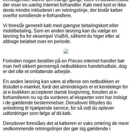
der viser en uærlig internet forhandler. Køb med kort er ikke
desto mindre inkluderet i en retningslinje, der bistår køber
overfor svindlende e-forhandlere.
Vi foreslår generelt køb med gængse betalingskort eller
mobilbetaling. Som en anden løsning kan du vælge en
løsning fra for eksempel ViaBill, såfremt du higer efter at
afdrage beløbet over en periode.
Forinden nogen bestiller på en Pieces internet handler bør
man helt sikkert gennemgå netbutikkens handelsaftale, dog
er det ofte et omfattende arbejde.
En anden løsning kan være at efterse om netbutikken er
tilsluttet e-mærket, fordi det almindeligvis er et kendetegn for
at e-butikken accepterer dansk lovgivning, foruden at e-
forhandleren nu og da vurderes af eksperter som har indsigt
i de gældende bestemmelser. Derudover tilbydes du
anledning til hjælpende service, for så vidt du oplever
udfordringer som følge af dit køb.
Derudover foreslåes det at køberen er vaks omkring de mest
vedkommende retningslinjer der gør sig gældende i