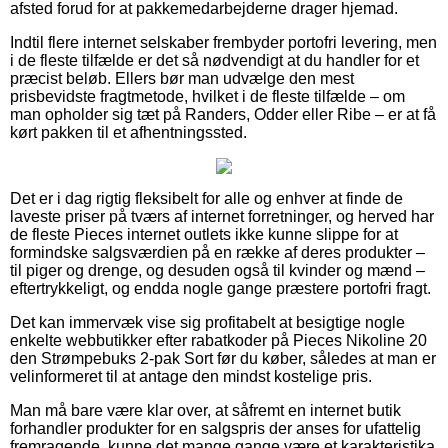
afsted forud for at pakkemedarbejderne drager hjemad.
Indtil flere internet selskaber frembyder portofri levering, men
i de fleste tilfælde er det så nødvendigt at du handler for et
præcist beløb. Ellers bør man udvælge den mest
prisbevidste fragtmetode, hvilket i de fleste tilfælde – om
man opholder sig tæt på Randers, Odder eller Ribe – er at få
kørt pakken til et afhentningssted.
Det er i dag rigtig fleksibelt for alle og enhver at finde de
laveste priser på tværs af internet forretninger, og herved har
de fleste Pieces internet outlets ikke kunne slippe for at
formindske salgsværdien på en række af deres produkter –
til piger og drenge, og desuden også til kvinder og mænd –
eftertrykkeligt, og endda nogle gange præstere portofri fragt.
Det kan immervæk vise sig profitabelt at besigtige nogle
enkelte webbutikker efter rabatkoder på Pieces Nikoline 20
den Strømpebuks 2-pak Sort før du køber, således at man er
velinformeret til at antage den mindst kostelige pris.
Man må bare være klar over, at såfremt en internet butik
forhandler produkter for en salgspris der anses for ufattelig
fremragende, kunne det mange gange være et karakteristika