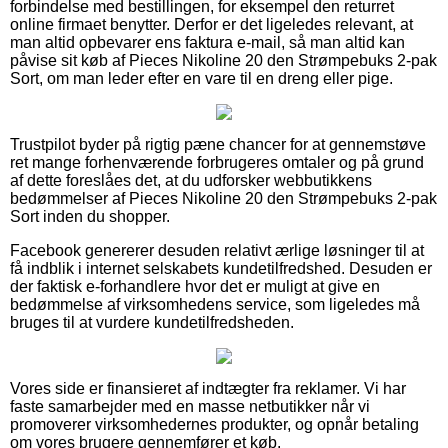
forbindelse med bestillingen, for eksempel den returret
online firmaet benytter. Derfor er det ligeledes relevant, at
man altid opbevarer ens faktura e-mail, så man altid kan
påvise sit køb af Pieces Nikoline 20 den Strømpebuks 2-pak
Sort, om man leder efter en vare til en dreng eller pige.
Trustpilot byder på rigtig pæne chancer for at gennemstøve
ret mange forhenværende forbrugeres omtaler og på grund
af dette foreslåes det, at du udforsker webbutikkens
bedømmelser af Pieces Nikoline 20 den Strømpebuks 2-pak
Sort inden du shopper.
Facebook genererer desuden relativt ærlige løsninger til at
få indblik i internet selskabets kundetilfredshed. Desuden er
der faktisk e-forhandlere hvor det er muligt at give en
bedømmelse af virksomhedens service, som ligeledes må
bruges til at vurdere kundetilfredsheden.
Vores side er finansieret af indtægter fra reklamer. Vi har
faste samarbejder med en masse netbutikker når vi
promoverer virksomhedernes produkter, og opnår betaling
om vores brugere gennemfører et køb.