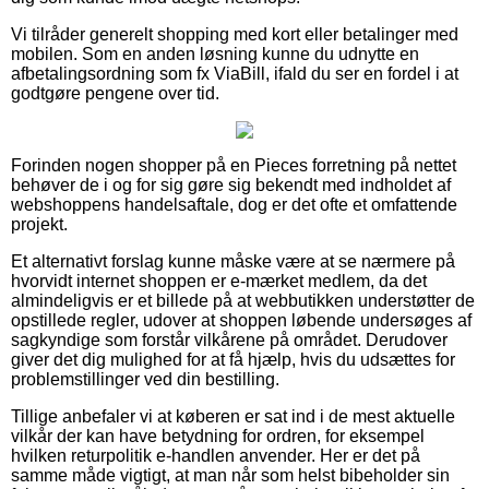
Vi tilråder generelt shopping med kort eller betalinger med
mobilen. Som en anden løsning kunne du udnytte en
afbetalingsordning som fx ViaBill, ifald du ser en fordel i at
godtgøre pengene over tid.
Forinden nogen shopper på en Pieces forretning på nettet
behøver de i og for sig gøre sig bekendt med indholdet af
webshoppens handelsaftale, dog er det ofte et omfattende
projekt.
Et alternativt forslag kunne måske være at se nærmere på
hvorvidt internet shoppen er e-mærket medlem, da det
almindeligvis er et billede på at webbutikken understøtter de
opstillede regler, udover at shoppen løbende undersøges af
sagkyndige som forstår vilkårene på området. Derudover
giver det dig mulighed for at få hjælp, hvis du udsættes for
problemstillinger ved din bestilling.
Tillige anbefaler vi at køberen er sat ind i de mest aktuelle
vilkår der kan have betydning for ordren, for eksempel
hvilken returpolitik e-handlen anvender. Her er det på
samme måde vigtigt, at man når som helst bibeholder sin