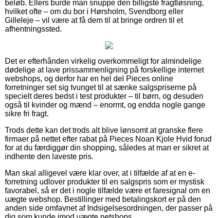
beløb. Ellers burde man snuppe den billigste fragtløsning,
hvilket ofte – om du bor i Hørsholm, Svendborg eller
Gilleleje – vil være at få dem til at bringe ordren til et
afhentningssted.
Det er efterhånden virkelig overkommeligt for almindelige
dødelige at lave prissammenligning på forskellige internet
webshops, og derfor har en hel del Pieces online
forretninger set sig tvunget til at sænke salgspriserne på
specielt deres bedst i test produkter – til børn, og desuden
også til kvinder og mænd – enormt, og endda nogle gange
sikre fri fragt.
Trods dette kan det trods alt blive lønsomt at granske flere
firmaer på nettet efter rabat på Pieces Noan Kjole Hvid forud
for at du færdiggør din shopping, således at man er sikret at
indhente den laveste pris.
Man skal alligevel være klar over, at i tilfælde af at en e-
forretning udlover produkter til en salgspris som er mystisk
favorabel, så er det i nogle tilfælde være et faresignal om en
uægte webshop. Bestillinger med betalingskort er på den
anden side omfavnet af Indsigelsesordningen, der passer på
dig som kunde imod uægte netshops.