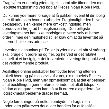
Fragttypen er nemlig yderst ligetil, samt ofte tilmed den mest
letkøbte fragtløsning ved køb af Pieces Noan Kjole Hvid.
Du kunne ydermere forsøge at få pakken leveret til din bolig
eller til adressen hvor du arbejder. Fragtmuligheden bliver
beklageligvis en kende mere omkostningsfuld, men
derudover i høj grad hensigtsmæssig. Den billigste
leveringsmanér kan ikke modsiges at være selv at hente
ordren, men den mulighed stiller krav om at du lever tæt på
internet butikkens adresse.
Leveringstidspunktet på Tøj er jo yderst aktuel når vi står og
skal bruge din ordre nu og her, og herved er det relativt
aktuelt at vi besigtiger det forventede leveringstidspunkt ved
det vedkommende produkt.
Adskillige online selskaber frembyder levering efter en
enkelt hverdag på massevis af varer, eksempelvis Pieces
Noan Kjole Hvid, men vær opmærksom på at det er betinget
af at bestillingen gennemføres forinden et aftalt tidspunkt,
sådan at de garanteret kan nå at få ordren ekspederet før
logistikmedarbejderne drager hjemad.
Nogle forretninger på nettet frembyder fri fragt, men
undertiden påkræves det at der handles for et fastslået