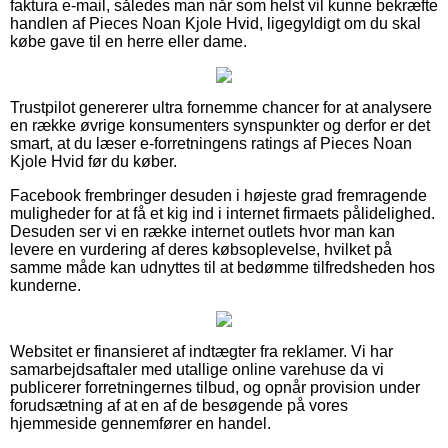
faktura e-mail, således man når som helst vil kunne bekræfte
handlen af Pieces Noan Kjole Hvid, ligegyldigt om du skal
købe gave til en herre eller dame.
Trustpilot genererer ultra fornemme chancer for at analysere
en række øvrige konsumenters synspunkter og derfor er det
smart, at du læser e-forretningens ratings af Pieces Noan
Kjole Hvid før du køber.
Facebook frembringer desuden i højeste grad fremragende
muligheder for at få et kig ind i internet firmaets pålidelighed.
Desuden ser vi en række internet outlets hvor man kan
levere en vurdering af deres købsoplevelse, hvilket på
samme måde kan udnyttes til at bedømme tilfredsheden hos
kunderne.
Websitet er finansieret af indtægter fra reklamer. Vi har
samarbejdsaftaler med utallige online varehuse da vi
publicerer forretningernes tilbud, og opnår provision under
forudsætning af at en af de besøgende på vores
hjemmeside gennemfører en handel.