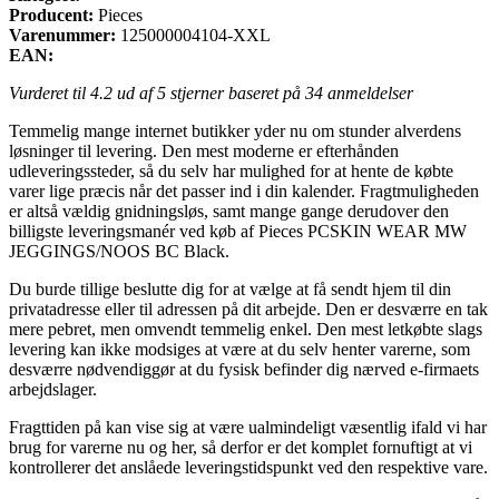
Producent:
Pieces
Varenummer:
125000004104-XXL
EAN:
Vurderet til
4.2
ud af 5 stjerner baseret på
34
anmeldelser
Temmelig mange internet butikker yder nu om stunder alverdens
løsninger til levering. Den mest moderne er efterhånden
udleveringssteder, så du selv har mulighed for at hente de købte
varer lige præcis når det passer ind i din kalender. Fragtmuligheden
er altså vældig gnidningsløs, samt mange gange derudover den
billigste leveringsmanér ved køb af Pieces PCSKIN WEAR MW
JEGGINGS/NOOS BC Black.
Du burde tillige beslutte dig for at vælge at få sendt hjem til din
privatadresse eller til adressen på dit arbejde. Den er desværre en tak
mere pebret, men omvendt temmelig enkel. Den mest letkøbte slags
levering kan ikke modsiges at være at du selv henter varerne, som
desværre nødvendiggør at du fysisk befinder dig nærved e-firmaets
arbejdslager.
Fragttiden på kan vise sig at være ualmindeligt væsentlig ifald vi har
brug for varerne nu og her, så derfor er det komplet fornuftigt at vi
kontrollerer det anslåede leveringstidspunkt ved den respektive vare.