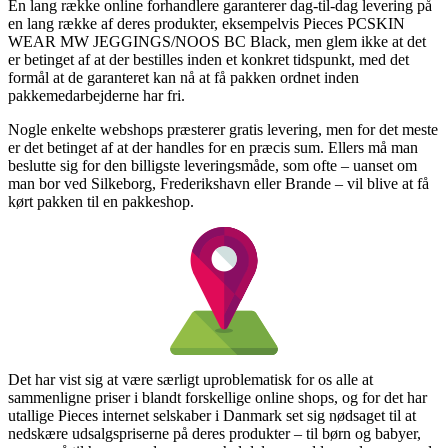
En lang række online forhandlere garanterer dag-til-dag levering på
en lang række af deres produkter, eksempelvis Pieces PCSKIN
WEAR MW JEGGINGS/NOOS BC Black, men glem ikke at det
er betinget af at der bestilles inden et konkret tidspunkt, med det
formål at de garanteret kan nå at få pakken ordnet inden
pakkemedarbejderne har fri.
Nogle enkelte webshops præsterer gratis levering, men for det meste
er det betinget af at der handles for en præcis sum. Ellers må man
beslutte sig for den billigste leveringsmåde, som ofte – uanset om
man bor ved Silkeborg, Frederikshavn eller Brande – vil blive at få
kørt pakken til en pakkeshop.
Det har vist sig at være særligt uproblematisk for os alle at
sammenligne priser i blandt forskellige online shops, og for det har
utallige Pieces internet selskaber i Danmark set sig nødsaget til at
nedskære udsalgspriserne på deres produkter – til børn og babyer,