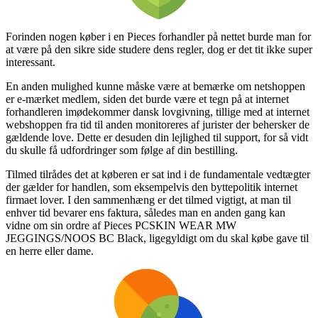
Forinden nogen køber i en Pieces forhandler på nettet burde man for
at være på den sikre side studere dens regler, dog er det tit ikke super
interessant.
En anden mulighed kunne måske være at bemærke om netshoppen
er e-mærket medlem, siden det burde være et tegn på at internet
forhandleren imødekommer dansk lovgivning, tillige med at internet
webshoppen fra tid til anden monitoreres af jurister der behersker de
gældende love. Dette er desuden din lejlighed til support, for så vidt
du skulle få udfordringer som følge af din bestilling.
Tilmed tilrådes det at køberen er sat ind i de fundamentale vedtægter
der gælder for handlen, som eksempelvis den byttepolitik internet
firmaet lover. I den sammenhæng er det tilmed vigtigt, at man til
enhver tid bevarer ens faktura, således man en anden gang kan
vidne om sin ordre af Pieces PCSKIN WEAR MW
JEGGINGS/NOOS BC Black, ligegyldigt om du skal købe gave til
en herre eller dame.