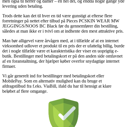
men også til herrer og damer – en hel del, og endda nogle gange yde
levering uden betaling.
Trods dette kan det til hver en tid være gunstigt at efterse flere
forretninger på nettet efter tilbud på Pieces PCSKIN WEAR MW
JEGGINGS/NOOS BC Black før du gennemfører din bestilling,
således at man ikke er i tvivl om at indhente den mest attraktive pris.
Man bør alligevel være årvågen med, at i tilfælde af at en internet
virksomhed udlover et produkt til en pris der er ufattelig billig, burde
det i nogle tilfælde være et karakteristika der viser en uoprigtig e-
butik. Bestillinger med betalingskort er på den anden side omfavnet
af en foranstaltning, der hjælper køber overfor snydagtige internet
firmaer.
Vi går generelt ind for bestillinger med betalingskort eller
MobilePay. Som en alternativ mulighed kan du bruge et
afdragstilbud fra f.eks. ViaBill, ifald du har til hensigt at klare
beløbet af flere omgange.