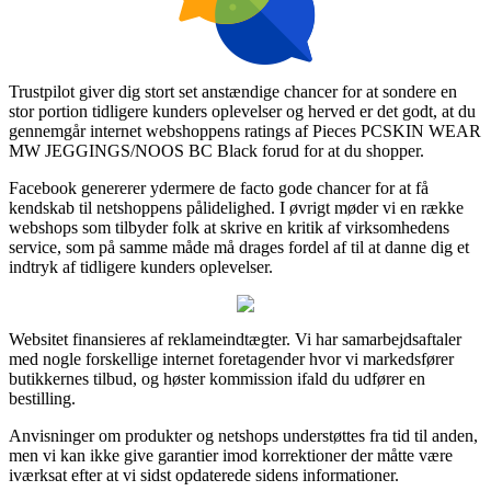
Trustpilot giver dig stort set anstændige chancer for at sondere en
stor portion tidligere kunders oplevelser og herved er det godt, at du
gennemgår internet webshoppens ratings af Pieces PCSKIN WEAR
MW JEGGINGS/NOOS BC Black forud for at du shopper.
Facebook genererer ydermere de facto gode chancer for at få
kendskab til netshoppens pålidelighed. I øvrigt møder vi en række
webshops som tilbyder folk at skrive en kritik af virksomhedens
service, som på samme måde må drages fordel af til at danne dig et
indtryk af tidligere kunders oplevelser.
Websitet finansieres af reklameindtægter. Vi har samarbejdsaftaler
med nogle forskellige internet foretagender hvor vi markedsfører
butikkernes tilbud, og høster kommission ifald du udfører en
bestilling.
Anvisninger om produkter og netshops understøttes fra tid til anden,
men vi kan ikke give garantier imod korrektioner der måtte være
iværksat efter at vi sidst opdaterede sidens informationer.