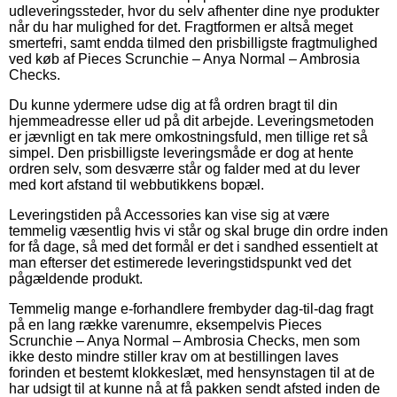
udleveringssteder, hvor du selv afhenter dine nye produkter
når du har mulighed for det. Fragtformen er altså meget
smertefri, samt endda tilmed den prisbilligste fragtmulighed
ved køb af Pieces Scrunchie – Anya Normal – Ambrosia
Checks.
Du kunne ydermere udse dig at få ordren bragt til din
hjemmeadresse eller ud på dit arbejde. Leveringsmetoden
er jævnligt en tak mere omkostningsfuld, men tillige ret så
simpel. Den prisbilligste leveringsmåde er dog at hente
ordren selv, som desværre står og falder med at du lever
med kort afstand til webbutikkens bopæl.
Leveringstiden på Accessories kan vise sig at være
temmelig væsentlig hvis vi står og skal bruge din ordre inden
for få dage, så med det formål er det i sandhed essentielt at
man efterser det estimerede leveringstidspunkt ved det
pågældende produkt.
Temmelig mange e-forhandlere frembyder dag-til-dag fragt
på en lang række varenumre, eksempelvis Pieces
Scrunchie – Anya Normal – Ambrosia Checks, men som
ikke desto mindre stiller krav om at bestillingen laves
forinden et bestemt klokkeslæt, med hensynstagen til at de
har udsigt til at kunne nå at få pakken sendt afsted inden de