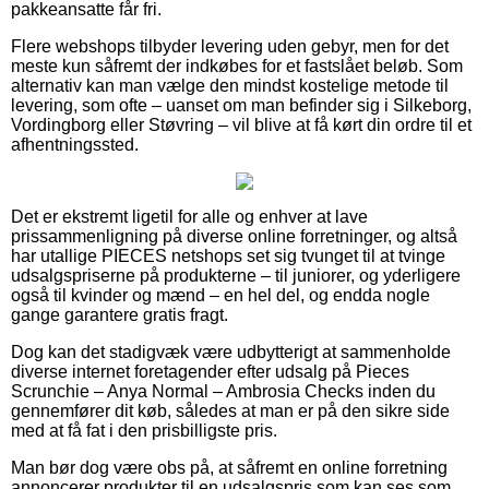
pakkeansatte får fri.
Flere webshops tilbyder levering uden gebyr, men for det
meste kun såfremt der indkøbes for et fastslået beløb. Som
alternativ kan man vælge den mindst kostelige metode til
levering, som ofte – uanset om man befinder sig i Silkeborg,
Vordingborg eller Støvring – vil blive at få kørt din ordre til et
afhentningssted.
Det er ekstremt ligetil for alle og enhver at lave
prissammenligning på diverse online forretninger, og altså
har utallige PIECES netshops set sig tvunget til at tvinge
udsalgspriserne på produkterne – til juniorer, og yderligere
også til kvinder og mænd – en hel del, og endda nogle
gange garantere gratis fragt.
Dog kan det stadigvæk være udbytterigt at sammenholde
diverse internet foretagender efter udsalg på Pieces
Scrunchie – Anya Normal – Ambrosia Checks inden du
gennemfører dit køb, således at man er på den sikre side
med at få fat i den prisbilligste pris.
Man bør dog være obs på, at såfremt en online forretning
annoncerer produkter til en udsalgspris som kan ses som