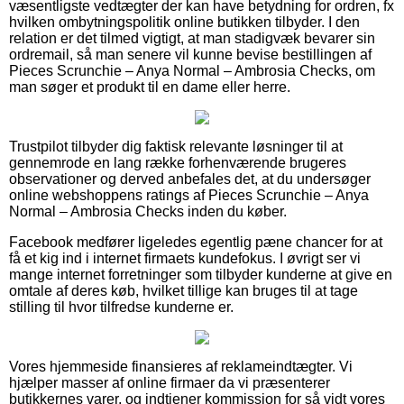
væsentligste vedtægter der kan have betydning for ordren, fx
hvilken ombytningspolitik online butikken tilbyder. I den
relation er det tilmed vigtigt, at man stadigvæk bevarer sin
ordremail, så man senere vil kunne bevise bestillingen af
Pieces Scrunchie – Anya Normal – Ambrosia Checks, om
man søger et produkt til en dame eller herre.
Trustpilot tilbyder dig faktisk relevante løsninger til at
gennemrode en lang række forhenværende brugeres
observationer og derved anbefales det, at du undersøger
online webshoppens ratings af Pieces Scrunchie – Anya
Normal – Ambrosia Checks inden du køber.
Facebook medfører ligeledes egentlig pæne chancer for at
få et kig ind i internet firmaets kundefokus. I øvrigt ser vi
mange internet forretninger som tilbyder kunderne at give en
omtale af deres køb, hvilket tillige kan bruges til at tage
stilling til hvor tilfredse kunderne er.
Vores hjemmeside finansieres af reklameindtægter. Vi
hjælper masser af online firmaer da vi præsenterer
butikkernes varer, og indtjener kommission for så vidt vores