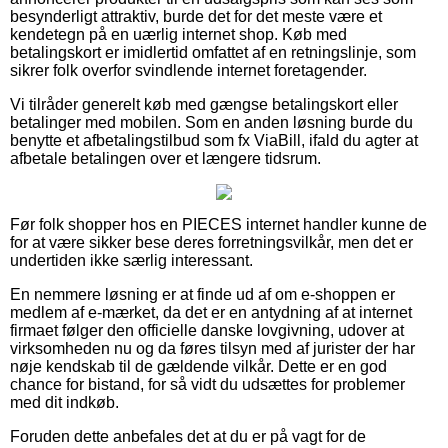
besynderligt attraktiv, burde det for det meste være et
kendetegn på en uærlig internet shop. Køb med
betalingskort er imidlertid omfattet af en retningslinje, som
sikrer folk overfor svindlende internet foretagender.
Vi tilråder generelt køb med gængse betalingskort eller
betalinger med mobilen. Som en anden løsning burde du
benytte et afbetalingstilbud som fx ViaBill, ifald du agter at
afbetale betalingen over et længere tidsrum.
Før folk shopper hos en PIECES internet handler kunne de
for at være sikker bese deres forretningsvilkår, men det er
undertiden ikke særlig interessant.
En nemmere løsning er at finde ud af om e-shoppen er
medlem af e-mærket, da det er en antydning af at internet
firmaet følger den officielle danske lovgivning, udover at
virksomheden nu og da føres tilsyn med af jurister der har
nøje kendskab til de gældende vilkår. Dette er en god
chance for bistand, for så vidt du udsættes for problemer
med dit indkøb.
Foruden dette anbefales det at du er på vagt for de