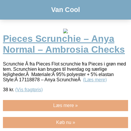
Van Cool
Pieces Scrunchie – Anya
Normal – Ambrosia Checks
Scrunchie Â fra Pieces Flot scrunchie fra Pieces i grøn med
tern. Scrunchien kan bruges til hverdag og særlige
lejligheder.Â Materiale:Â 95% polyester + 5% elastan
Style:Â 17118878 – Anya ScrunchieÂ
(Læs mere)
38
kr.
(Vis fragtpris)
Læs mere »
Køb nu »