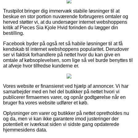
Trustpilot bringer dig immervæk stabile løsninger til at
beskue en stor portion nuværende forbrugeres omtaler og
herved støtter vi, at du undersøger internet webshoppens
kritik af Pieces Sia Kjole Hvid forinden du lægger din
bestilling.
Facebook byder på også ret så habile løsninger til at få
kendskab til internet webshoppens popularitet. Derudover
ser vi faktisk forhandlere på nettet hvor du kan give en
omtale af købsoplevelsen, som lige så vel burde benyttes til
at afveje hvor tilfredse kunderne er.
Vores website er finansieret ved hjælp af annoncer. Vi har
samarbejder med en hel del butikker på nettet hvori vi
publicerer firmaernes varer, og opnår godtgørelse når en
bruger fra vores website udfører et køb.
Oplysninger om varer og butikker på nettet opretholdes nu
og da, men vi kan ikke garantere imod justeringer der
potentielt er iværksat siden vi sidste gang opdaterede
hjemmesidens data.