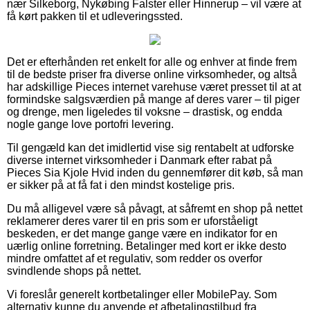
nær Silkeborg, Nykøbing Falster eller Hinnerup – vil være at
få kørt pakken til et udleveringssted.
Det er efterhånden ret enkelt for alle og enhver at finde frem
til de bedste priser fra diverse online virksomheder, og altså
har adskillige Pieces internet varehuse været presset til at at
formindske salgsværdien på mange af deres varer – til piger
og drenge, men ligeledes til voksne – drastisk, og endda
nogle gange love portofri levering.
Til gengæld kan det imidlertid vise sig rentabelt at udforske
diverse internet virksomheder i Danmark efter rabat på
Pieces Sia Kjole Hvid inden du gennemfører dit køb, så man
er sikker på at få fat i den mindst kostelige pris.
Du må alligevel være så påvagt, at såfremt en shop på nettet
reklamerer deres varer til en pris som er uforståeligt
beskeden, er det mange gange være en indikator for en
uærlig online forretning. Betalinger med kort er ikke desto
mindre omfattet af et regulativ, som redder os overfor
svindlende shops på nettet.
Vi foreslår generelt kortbetalinger eller MobilePay. Som
alternativ kunne du anvende et afbetalingstilbud fra