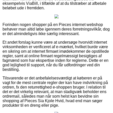
eksempelvis ViaBill, i tilfælde af at du tilstræber at afbetale
beløbet ude i fremtiden.
Forinden nogen shopper på en Pieces internet webshop
behøver man altid løbe igennem deres forretningsvilkår, dog
er det almindeligvis ikke særlig interessant.
Et andet forslag kunne være at undersøge hvorvidt internet
virksomheden er verificeret af e-mærket, hvilket burde være
en sikring om at internet firmaet imødekommer de opstillede
regler, samt at online firmaet regelmæssigt besigtiges af
fagmænd som har ekspertise inden for reglerne. Dette er en
god lejlighed til support, når du får udfordringer ved din
bestilling.
Tilsvarende er det anbefalelsesværdigt at køberen er på
vagt for de mest centrale regler der kan have indvirkning på
ordren, fx den returrettighed e-shoppen bruger. I relation til
det er det virkelig relevant, at man stadigvæk beholder ens
ordremail, således man når som helst kan bevidne sin
shopping af Pieces Sia Kjole Hvid, hvad end man søger
produkter til en dreng eller pige.