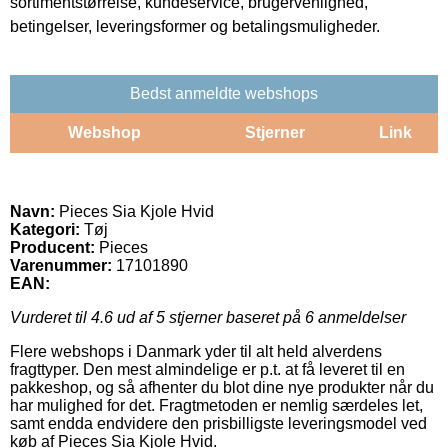
sortimentstørrelse, kundeservice, brugervenlighed,
betingelser, leveringsformer og betalingsmuligheder.
Bedst anmeldte webshops
Webshop
Stjerner
Link
Navn:
Pieces Sia Kjole Hvid
Kategori:
Tøj
Producent:
Pieces
Varenummer:
17101890
EAN:
Vurderet til
4.6
ud af 5 stjerner baseret på
6
anmeldelser
Flere webshops i Danmark yder til alt held alverdens
fragttyper. Den mest almindelige er p.t. at få leveret til en
pakkeshop, og så afhenter du blot dine nye produkter når du
har mulighed for det. Fragtmetoden er nemlig særdeles let,
samt endda endvidere den prisbilligste leveringsmodel ved
køb af Pieces Sia Kjole Hvid.