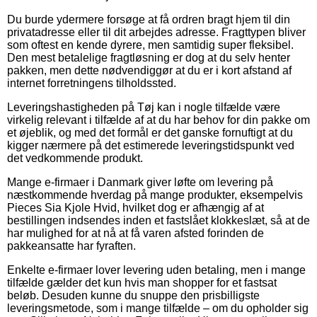
Du burde ydermere forsøge at få ordren bragt hjem til din
privatadresse eller til dit arbejdes adresse. Fragttypen bliver
som oftest en kende dyrere, men samtidig super fleksibel.
Den mest betalelige fragtløsning er dog at du selv henter
pakken, men dette nødvendiggør at du er i kort afstand af
internet forretningens tilholdssted.
Leveringshastigheden på Tøj kan i nogle tilfælde være
virkelig relevant i tilfælde af at du har behov for din pakke om
et øjeblik, og med det formål er det ganske fornuftigt at du
kigger nærmere på det estimerede leveringstidspunkt ved
det vedkommende produkt.
Mange e-firmaer i Danmark giver løfte om levering på
næstkommende hverdag på mange produkter, eksempelvis
Pieces Sia Kjole Hvid, hvilket dog er afhængig af at
bestillingen indsendes inden et fastslået klokkeslæt, så at de
har mulighed for at nå at få varen afsted forinden de
pakkeansatte har fyraften.
Enkelte e-firmaer lover levering uden betaling, men i mange
tilfælde gælder det kun hvis man shopper for et fastsat
beløb. Desuden kunne du snuppe den prisbilligste
leveringsmetode, som i mange tilfælde – om du opholder sig