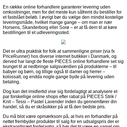
En række online forhandlere garanterer levering uden
omkostninger, men for det meste kun såfremt du bestiller for
et fastslået beløb. I øvrigt bør du vælge den mindst kostelige
leveringsmåde, hvilket mange gange – om man er nær
Horsens, Skanderborg eller Sorø – er at få dem til at køre
bestillingen til et udleveringssted.
Det er ultra praktisk for folk at sammenligne priser (via fx
PriceRunner) hos diverse internet butikker i Danmark, og
derved har langt de fleste PIECES online forhandlere set sig
tvunget til at nedbringe salgsværdien på produkterne – til
babyer og børn, og tillige også til damer og herrer –
kolossalt, og endda nogle gange byde på levering uden
betaling.
Dog kan det imidlertid vise sig fordelagtigt at analysere et
par forskellige online shops efter rabat på PIECES Strik /
Knit – Tessi – Pastel Lavender inden du gennemfører din
handel, så du er skråsikker på at få den bedste pris.
Du må blot være opmærksom på, at hvis en forhandler på
nettet frembyder produkter til salg for en udsalgspris der er
ekstraordinært fordelagtig, så bør det tit være en varsel om