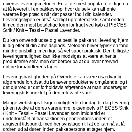
diverse leveringsmetoder. En af de mest populære er lige nu
at få leveret til en pakkeshop, hvor du selv kan afhente
varerne lige præcis når det passer ind i din kalender.
Leveringstypen er altså særligt uproblematisk, samt endda
tilmed den mest betalelige form for fragt ved køb af PIECES
Strik / Knit – Tessi – Pastel Lavender.
Du kan omvendt udse dig at bestille pakken til levering hjem
til dig eller til din arbejdsplads. Metoden bliver typisk en tand
mindre prisbillig, men lige så vel super praktisk. Den billigste
leveringsmulighed kan ikke modsiges at være at hente
produkterne selv, men det beroer på at du lever nærved
online forhandlerens lager.
Leveringshastigheden på Overdele kan være usædvanlig
afgørende forudsat du behøver produkterne omgående, og i
det øjemed er det forholdsvis afgørende at man undersøger
leveringstidspunktet på den relevante vare.
Mange webshops tilsiger muligheden for dag-til-dag levering
på en række af deres varenumre, eksempelvis PIECES Strik
/ Knit – Tessi – Pastel Lavender, som imidlertid er
underforstået at transaktionen gennemføres inden et
angivent tidspunkt, med hensynstagen til at de kan nå at få
ordren ud af døren inden pakkepersonalet tager hjem.