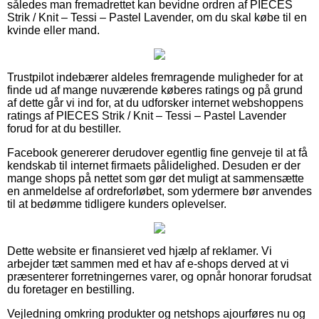
således man fremadrettet kan bevidne ordren af PIECES
Strik / Knit – Tessi – Pastel Lavender, om du skal købe til en
kvinde eller mand.
Trustpilot indebærer aldeles fremragende muligheder for at
finde ud af mange nuværende køberes ratings og på grund
af dette går vi ind for, at du udforsker internet webshoppens
ratings af PIECES Strik / Knit – Tessi – Pastel Lavender
forud for at du bestiller.
Facebook genererer derudover egentlig fine genveje til at få
kendskab til internet firmaets pålidelighed. Desuden er der
mange shops på nettet som gør det muligt at sammensætte
en anmeldelse af ordreforløbet, som ydermere bør anvendes
til at bedømme tidligere kunders oplevelser.
Dette website er finansieret ved hjælp af reklamer. Vi
arbejder tæt sammen med et hav af e-shops derved at vi
præsenterer forretningernes varer, og opnår honorar forudsat
du foretager en bestilling.
Vejledning omkring produkter og netshops ajourføres nu og