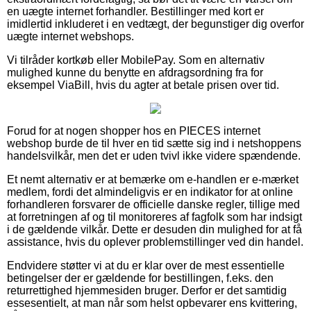
en uægte internet forhandler. Bestillinger med kort er
imidlertid inkluderet i en vedtægt, der begunstiger dig overfor
uægte internet webshops.
Vi tilråder kortkøb eller MobilePay. Som en alternativ
mulighed kunne du benytte en afdragsordning fra for
eksempel ViaBill, hvis du agter at betale prisen over tid.
Forud for at nogen shopper hos en PIECES internet
webshop burde de til hver en tid sætte sig ind i netshoppens
handelsvilkår, men det er uden tvivl ikke videre spændende.
Et nemt alternativ er at bemærke om e-handlen er e-mærket
medlem, fordi det almindeligvis er en indikator for at online
forhandleren forsvarer de officielle danske regler, tillige med
at forretningen af og til monitoreres af fagfolk som har indsigt
i de gældende vilkår. Dette er desuden din mulighed for at få
assistance, hvis du oplever problemstillinger ved din handel.
Endvidere støtter vi at du er klar over de mest essentielle
betingelser der er gældende for bestillingen, f.eks. den
returrettighed hjemmesiden bruger. Derfor er det samtidig
essesentielt, at man når som helst opbevarer ens kvittering,