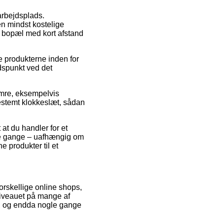
 arbejdsplads.
n mindst kostelige
r bopæl med kort afstand
e produkterne inden for
dspunkt ved det
umre, eksempelvis
bestemt klokkeslæt, sådan
at du handler for et
nge gange – uafhængig om
e produkter til et
forskellige online shops,
niveauet på mange af
gt, og endda nogle gange