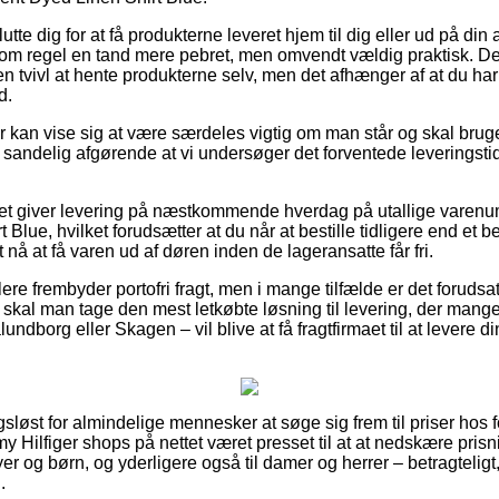
tte dig for at få produkterne leveret hjem til dig eller ud på din
om regel en tand mere pebret, men omvendt vældig praktisk. De
n tvivl at hente produkterne selv, men det afhænger af at du ha
d.
r kan vise sig at være særdeles vigtig om man står og skal brug
t sandelig afgørende at vi undersøger det forventede leveringsti
ttet giver levering på næstkommende hverdag på utallige varen
Blue, hvilket forudsætter at du når at bestille tidligere end et 
 nå at få varen ud af døren inden de lageransatte får fri.
re frembyder portofri fragt, men i mange tilfælde er det forudsat 
vt skal man tage den mest letkøbte løsning til levering, der ma
dborg eller Skagen – vil blive at få fragtfirmaet til at levere din
ngsløst for almindelige mennesker at søge sig frem til priser hos 
 Hilfiger shops på nettet været presset til at at nedskære pris
yer og børn, og yderligere også til damer og herrer – betragteli
.