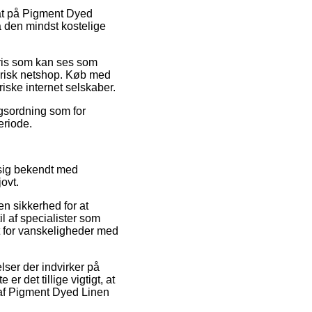
bat på Pigment Dyed
å den mindst kostelige
pris som kan ses som
erisk netshop. Køb med
iske internet selskaber.
ngsordning som for
eriode.
 sig bekendt med
ovt.
en sikkerhed for at
l af specialister som
at for vanskeligheder med
lser der indvirker på
er det tillige vigtigt, at
 af Pigment Dyed Linen