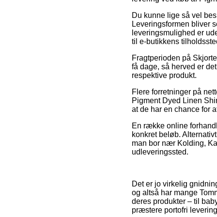
Du kunne lige så vel beslu
Leveringsformen bliver s
leveringsmulighed er ude
til e-butikkens tilholdsste
Fragtperioden på Skjorte
få dage, så herved er de
respektive produkt.
Flere forretninger på ne
Pigment Dyed Linen Shirt 
at de har en chance for at
En række online forhandle
konkret beløb. Alternati
man bor nær Kolding, Kalun
udleveringssted.
Det er jo virkelig gnidni
og altså har mange Tommy
deres produkter – til bab
præstere portofri levering