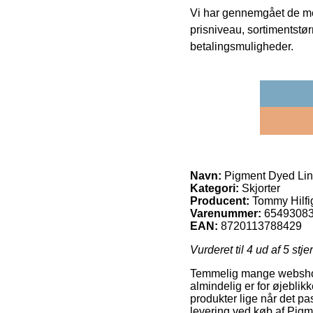
Vi har gennemgået de mes
prisniveau, sortimentstø
betalingsmuligheder.
Navn:
Pigment Dyed Line
Kategori:
Skjorter
Producent:
Tommy Hilfi
Varenummer:
6549308
EAN:
8720113788429
Vurderet til
4
ud af 5 stje
Temmelig mange webshops 
almindelig er for øjeblik
produkter lige når det pa
levering ved køb af Pigm