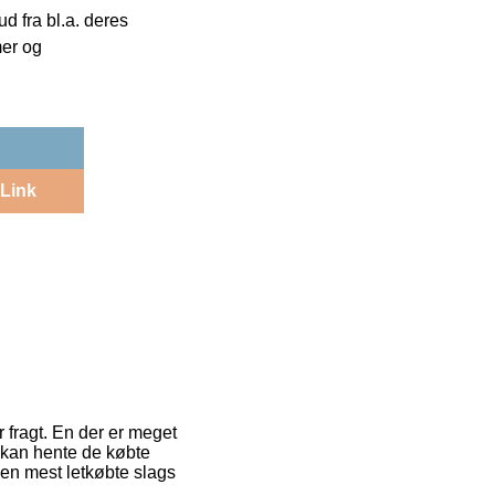
 fra bl.a. deres
mer og
Link
 fragt. En der er meget
t kan hente de købte
den mest letkøbte slags