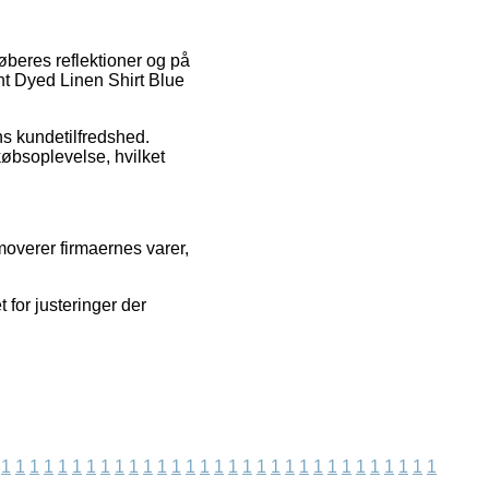
øberes reflektioner og på
t Dyed Linen Shirt Blue
ns kundetilfredshed.
øbsoplevelse, hvilket
moverer firmaernes varer,
 for justeringer der
1
1
1
1
1
1
1
1
1
1
1
1
1
1
1
1
1
1
1
1
1
1
1
1
1
1
1
1
1
1
1