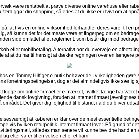
rvæk være rentabelt at prøve diverse online varehuse efter ra
 færdiggør din shopping, således at du ikke er i tvivl om at opn
 på, at hvis en online virksomhed forhandler deres varer til en 
ig, så kunne det for det meste være et fingerpeg om en bedrag
nden side omfattet af et reglement, som bistår dig imod bedrager
tkøb eller mobilbetaling. Alternativt bør du overveje en afbetali
lde af at du har til hensigt at dække regningen over en længere p
hos en Tommy Hilfiger e-butik behøver de i virkeligheden gøre
s forretningsbetingelser, dog er det almindeligvis ikke særlig sj
t kigge om online firmaet er e-mærket, hvilket længe har været 
nde dansk lovgivning, foruden at internet firmaet jævnligt ses ti
området. Det giver dig lejlighed til bistand, ifald du bliver uds
elsesværdigt at køberen er klar over de mest essentielle betinge
lvis hvilken returpolitik internet firmaet lover. På grund af dette 
kvitteringsmail, således man senere vil kunne bevidne handlen
kig efter varer til en voksen eller et barn.