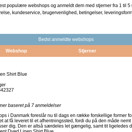
t populære webshops og anmeldt dem med stjerner fra 1 til 5 ud
rrelse, kundeservice, brugervenlighed, betingelser, leveringsfor
Bedst anmeldte webshops
Webshop
Stjerner
n Shirt Blue
ger
342327
rner baseret på
7
anmeldelser
i Danmark foreslår nu til dags en række forskellige former for
ket at få leveret til et afhentningssted, fordi du på den måde nem
sser dig. Den er altså særdeles let gængelig, samt tit ligeledes 
ent Dyed Linen Shirt Blue.