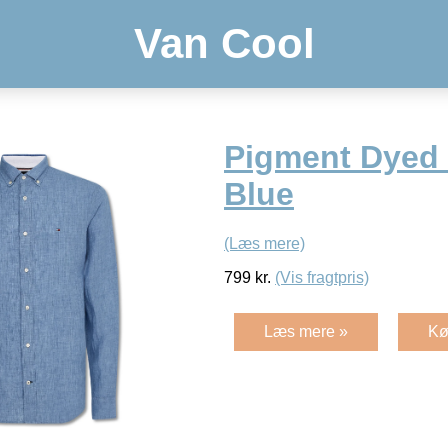
Van Cool
Pigment Dyed 
Blue
(Læs mere)
799
kr.
(Vis fragtpris)
Læs mere »
Kø