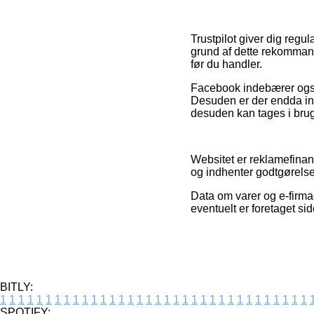
Trustpilot giver dig reg
grund af dette rekomman
før du handler.
Facebook indebærer også 
Desuden er der endda int
desuden kan tages i brug 
Websitet er reklamefinan
og indhenter godtgørelse 
Data om varer og e-firmae
eventuelt er foretaget si
BITLY:
1
1
1
1
1
1
1
1
1
1
1
1
1
1
1
1
1
1
1
1
1
1
1
1
1
1
1
1
1
1
1
1
1
1
SPOTIFY: