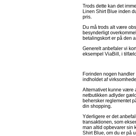
Trods dette kan det imme
Linen Shirt Blue inden du
pris.
Du må trods alt være obs
besynderligt overkommel
betalingskort er på den a
Generelt anbefaler vi kor
eksempel ViaBill, i tilfæ
Forinden nogen handler 
indholdet af virksomheden
Alternativet kunne være a
netbutikken adlyder gælde
behersker reglementet på 
din shopping.
Yderligere er det anbefal
transaktionen, som eksempe
man altid opbevarer sin 
Shirt Blue, om du er på ud