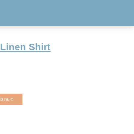
Linen Shirt
b nu »