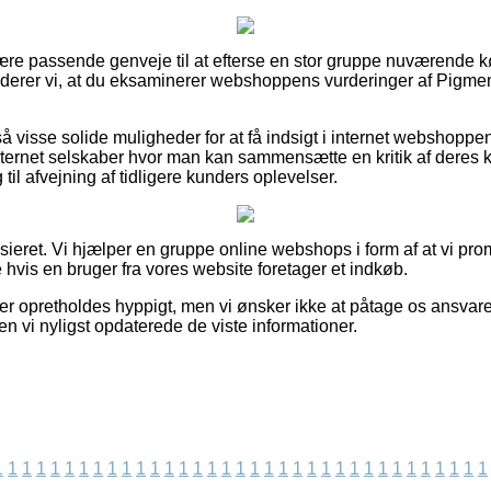
ulære passende genveje til at efterse en stor gruppe nuværende k
derer vi, at du eksaminerer webshoppens vurderinger af Pigmen
visse solide muligheder for at få indsigt i internet webshoppe
ernet selskaber hvor man kan sammensætte en kritik af deres k
til afvejning af tidligere kunders oplevelser.
sieret. Vi hjælper en gruppe online webshops i form af at vi pro
hvis en bruger fra vores website foretager et indkøb.
r opretholdes hyppigt, men vi ønsker ikke at påtage os ansvaret
den vi nyligst opdaterede de viste informationer.
1
1
1
1
1
1
1
1
1
1
1
1
1
1
1
1
1
1
1
1
1
1
1
1
1
1
1
1
1
1
1
1
1
1
1