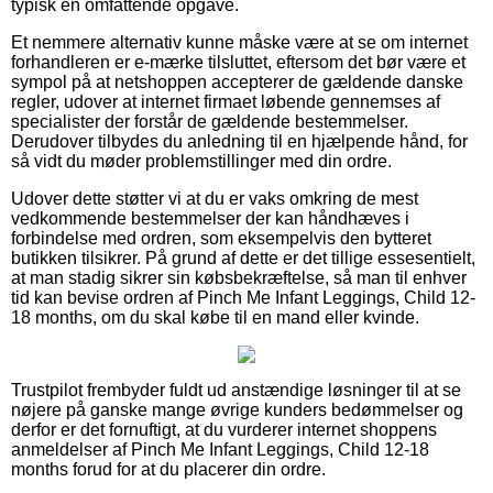
typisk en omfattende opgave.
Et nemmere alternativ kunne måske være at se om internet
forhandleren er e-mærke tilsluttet, eftersom det bør være et
sympol på at netshoppen accepterer de gældende danske
regler, udover at internet firmaet løbende gennemses af
specialister der forstår de gældende bestemmelser.
Derudover tilbydes du anledning til en hjælpende hånd, for
så vidt du møder problemstillinger med din ordre.
Udover dette støtter vi at du er vaks omkring de mest
vedkommende bestemmelser der kan håndhæves i
forbindelse med ordren, som eksempelvis den bytteret
butikken tilsikrer. På grund af dette er det tillige essesentielt,
at man stadig sikrer sin købsbekræftelse, så man til enhver
tid kan bevise ordren af Pinch Me Infant Leggings, Child 12-
18 months, om du skal købe til en mand eller kvinde.
Trustpilot frembyder fuldt ud anstændige løsninger til at se
nøjere på ganske mange øvrige kunders bedømmelser og
derfor er det fornuftigt, at du vurderer internet shoppens
anmeldelser af Pinch Me Infant Leggings, Child 12-18
months forud for at du placerer din ordre.