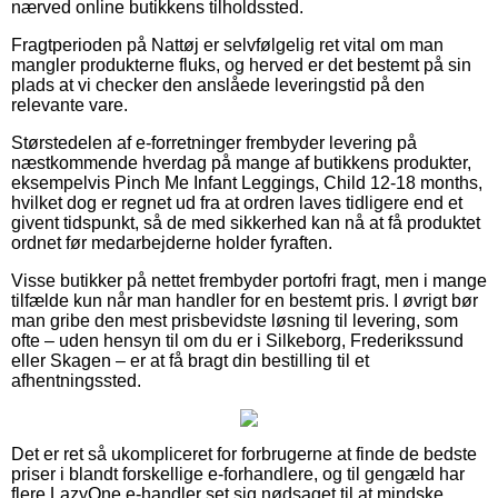
nærved online butikkens tilholdssted.
Fragtperioden på Nattøj er selvfølgelig ret vital om man
mangler produkterne fluks, og herved er det bestemt på sin
plads at vi checker den anslåede leveringstid på den
relevante vare.
Størstedelen af e-forretninger frembyder levering på
næstkommende hverdag på mange af butikkens produkter,
eksempelvis Pinch Me Infant Leggings, Child 12-18 months,
hvilket dog er regnet ud fra at ordren laves tidligere end et
givent tidspunkt, så de med sikkerhed kan nå at få produktet
ordnet før medarbejderne holder fyraften.
Visse butikker på nettet frembyder portofri fragt, men i mange
tilfælde kun når man handler for en bestemt pris. I øvrigt bør
man gribe den mest prisbevidste løsning til levering, som
ofte – uden hensyn til om du er i Silkeborg, Frederikssund
eller Skagen – er at få bragt din bestilling til et
afhentningssted.
Det er ret så ukompliceret for forbrugerne at finde de bedste
priser i blandt forskellige e-forhandlere, og til gengæld har
flere LazyOne e-handler set sig nødsaget til at mindske