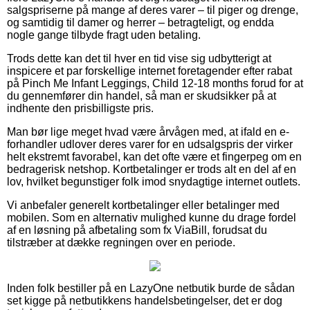
salgspriserne på mange af deres varer – til piger og drenge,
og samtidig til damer og herrer – betragteligt, og endda
nogle gange tilbyde fragt uden betaling.
Trods dette kan det til hver en tid vise sig udbytterigt at
inspicere et par forskellige internet foretagender efter rabat
på Pinch Me Infant Leggings, Child 12-18 months forud for at
du gennemfører din handel, så man er skudsikker på at
indhente den prisbilligste pris.
Man bør lige meget hvad være årvågen med, at ifald en e-
forhandler udlover deres varer for en udsalgspris der virker
helt ekstremt favorabel, kan det ofte være et fingerpeg om en
bedragerisk netshop. Kortbetalinger er trods alt en del af en
lov, hvilket begunstiger folk imod snydagtige internet outlets.
Vi anbefaler generelt kortbetalinger eller betalinger med
mobilen. Som en alternativ mulighed kunne du drage fordel
af en løsning på afbetaling som fx ViaBill, forudsat du
tilstræber at dække regningen over en periode.
Inden folk bestiller på en LazyOne netbutik burde de sådan
set kigge på netbutikkens handelsbetingelser, det er dog