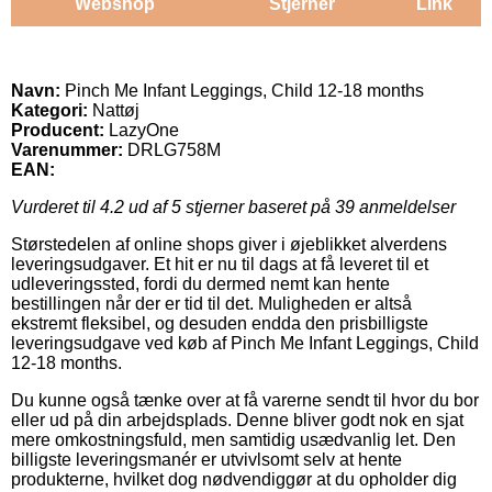
Webshop
Stjerner
Link
Navn:
Pinch Me Infant Leggings, Child 12-18 months
Kategori:
Nattøj
Producent:
LazyOne
Varenummer:
DRLG758M
EAN:
Vurderet til
4.2
ud af 5 stjerner baseret på
39
anmeldelser
Størstedelen af online shops giver i øjeblikket alverdens
leveringsudgaver. Et hit er nu til dags at få leveret til et
udleveringssted, fordi du dermed nemt kan hente
bestillingen når der er tid til det. Muligheden er altså
ekstremt fleksibel, og desuden endda den prisbilligste
leveringsudgave ved køb af Pinch Me Infant Leggings, Child
12-18 months.
Du kunne også tænke over at få varerne sendt til hvor du bor
eller ud på din arbejdsplads. Denne bliver godt nok en sjat
mere omkostningsfuld, men samtidig usædvanlig let. Den
billigste leveringsmanér er utvivlsomt selv at hente
produkterne, hvilket dog nødvendiggør at du opholder dig