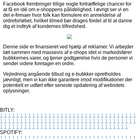
Facebook frembringer tillige nogle fortræffelige chancer for
at få en idé om e-shoppens pålidelighed. I øvrigt ser vi en
del e-firmaer hvor folk kan formulere en anmeldelse af
ordreforløbet, hvilket tilmed bør drages fordel af til at danne
dig et indtryk af kundernes tilfredshed.
Denne side er finansieret ved hjælp af reklamer. Vi arbejder
tæt sammen med massevis af e-shops idet vi markedsfører
butikkernes varer, og tjener godtgørelse hvis de personer vi
sender videre foretager en ordre.
Vejledning angående tilbud og e-butikker opretholdes
jævnligt, men vi kan ikke garantere imod modifikationer der
potentielt er udført efter seneste opdatering af websitets
oplysninger.
BITLY:
1
1
1
1
1
1
1
1
1
1
1
1
1
1
1
1
1
1
1
1
1
1
1
1
1
1
1
1
1
1
1
1
1
1
1
1
1
1
1
1
1
1
1
1
1
1
1
1
1
1
1
1
1
1
1
1
1
1
1
1
1
1
1
1
1
1
1
1
1
1
1
1
1
1
1
1
1
1
1
1
1
1
1
1
1
1
1
1
1
1
1
1
1
1
1
1
1
1
1
1
SPOTIFY:
1
1
1
1
1
1
1
1
1
1
1
1
1
1
1
1
1
1
1
1
1
1
1
1
1
1
1
1
1
1
1
1
1
1