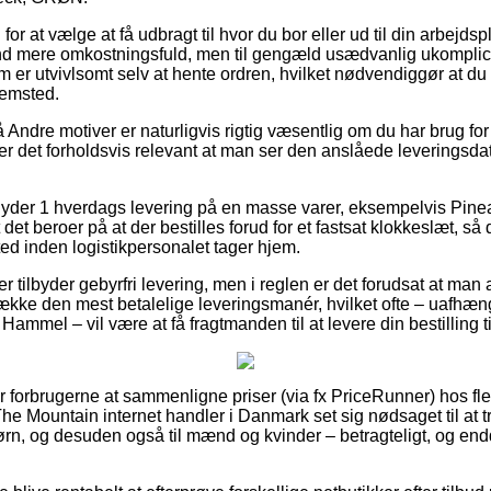
g for at vælge at få udbragt til hvor du bor eller ud til din arbej
and mere omkostningsfuld, men til gengæld usædvanlig ukomplic
m er utvivlsomt selv at hente ordren, hvilket nødvendiggør at du
jemsted.
Andre motiver er naturligvis rigtig væsentlig om du har brug fo
r det forholdsvis relevant at man ser den anslåede leveringsd
aer yder 1 hverdags levering på en masse varer, eksempelvis P
t beroer på at der bestilles forud for et fastsat klokkeslæt, så 
ted inden logistikpersonalet tager hjem.
 tilbyder gebyrfri levering, men i reglen er det forudsat at man a
række den mest betalelige leveringsmanér, hvilket ofte – uafhæn
Hammel – vil være at få fragtmanden til at levere din bestilling t
or forbrugerne at sammenligne priser (via fx PriceRunner) hos fl
he Mountain internet handler i Danmark set sig nødsaget til at t
børn, og desuden også til mænd og kvinder – betragteligt, og en