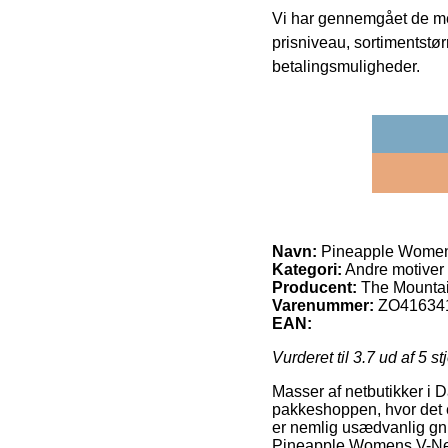
Vi har gennemgået de mes
prisniveau, sortimentstø
betalingsmuligheder.
Navn:
Pineapple Wome
Kategori:
Andre motiver
Producent:
The Mounta
Varenummer:
ZO41634
EAN:
Vurderet til
3.7
ud af 5 st
Masser af netbutikker i Da
pakkeshoppen, hvor det er
er nemlig usædvanlig gni
Pineapple Womens V-N