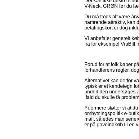
Det kan ikke desto mindre
V-Neck, GRØN før du færd
Du må trods alt være årv
hamrende attraktiv, kan 
betalingskort er dog inkl
Vi anbefaler generelt kø
fra for eksempel ViaBill, 
Forud for at folk køber 
forhandlerens regler, do
Alternativet kan derfor 
typisk er et kendetegn f
undertiden undersøges af
ifald du skulle få proble
Ydermere støtter vi at d
ombytningspolitik e-butikke
mail, således man sene
er på gaveindkøb til en v