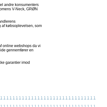
 del andre konsumenters
le Womens V-Neck, GRØN
handlerens
g af købsoplevelsen, som
 af online webshops da vi
 side gennemfører en
kke garantier imod
1
1
1
1
1
1
1
1
1
1
1
1
1
1
1
1
1
1
1
1
1
1
1
1
1
1
1
1
1
1
1
1
1
1
1
1
1
1
1
1
1
1
1
1
1
1
1
1
1
1
1
1
1
1
1
1
1
1
1
1
1
1