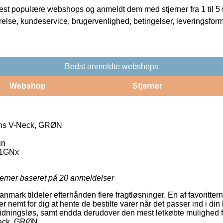
t populære webshops og anmeldt dem med stjerner fra 1 til 5 ud
rrelse, kundeservice, brugervenlighed, betingelser, leveringsfor
Bedst anmeldte webshops
Webshop
Stjerner
ns V-Neck, GRØN
in
1GNx
jerner baseret på
20
anmeldelser
nmark tildeler efterhånden flere fragtløsninger. En af favorittern
 nemt for dig at hente de bestilte varer når det passer ind i di
dningsløs, samt endda derudover den mest letkøbte mulighed fo
eck, GRØN.