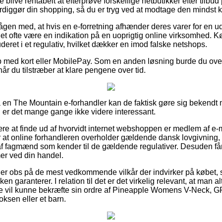
 blive rentabelt at efterprøve forskellige netbutikker efter til
iggør din shopping, så du er tryg ved at modtage den mindst ko
ågen med, at hvis en e-forretning afhænder deres varer for en ud
det ofte være en indikation på en uoprigtig online virksomhed
uderet i et regulativ, hvilket dækker en imod falske netshops.
b med kort eller MobilePay. Som en anden løsning burde du over
når du tilstræber at klare pengene over tid.
på en The Mountain e-forhandler kan de faktisk gøre sig bekendt 
g er det mange gange ikke videre interessant.
være at finde ud af hvorvidt internet webshoppen er medlem af e-
or at online forhandleren overholder gældende dansk lovgivning
 fagmænd som kender til de gældende regulativer. Desuden får d
mer ved din handel.
u er obs på de mest vedkommende vilkår der indvirker på købet
n garanterer. I relation til det er det virkelig relevant, at man al
re vil kunne bekræfte sin ordre af Pineapple Womens V-Neck,
oksen eller et barn.