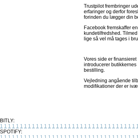
Trustpilot frembringer 
erfaringer og derfor fo
forinden du lægger din be
Facebook fremskaffer end
kundetilfredshed. Tilmed
lige så vel må tages i bru
Vores side er finansieret
introducerer butikkernes
bestilling.
Vejledning angående til
modifikationer der er ivæ
BITLY:
1
1
1
1
1
1
1
1
1
1
1
1
1
1
1
1
1
1
1
1
1
1
1
1
1
1
1
1
1
1
1
1
1
1
SPOTIFY:
1
1
1
1
1
1
1
1
1
1
1
1
1
1
1
1
1
1
1
1
1
1
1
1
1
1
1
1
1
1
1
1
1
1