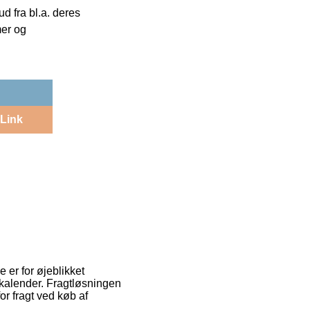
 fra bl.a. deres
mer og
Link
e er for øjeblikket
n kalender. Fragtløsningen
r fragt ved køb af