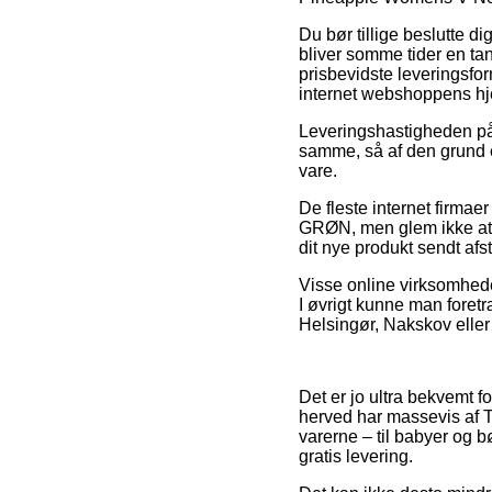
Du bør tillige beslutte di
bliver somme tider en t
prisbevidste leveringsfor
internet webshoppens h
Leveringshastigheden på 
samme, så af den grund e
vare.
De fleste internet firm
GRØN, men glem ikke at de
dit nye produkt sendt afs
Visse online virksomheder
I øvrigt kunne man foret
Helsingør, Nakskov eller 
Det er jo ultra bekvemt f
herved har massevis af T
varerne – til babyer og 
gratis levering.