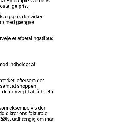
bud på Pineapple Womens
stelige pris.
salgspris der virker
. Køb med gængse
veje et afbetalingstilbud
med indholdet af
mærket, eftersom det
, samt at shoppen
u genvej til at få hjælp,
, som eksempelvis den
tid sikrer ens faktura e-
 GRØN, uafhængig om man