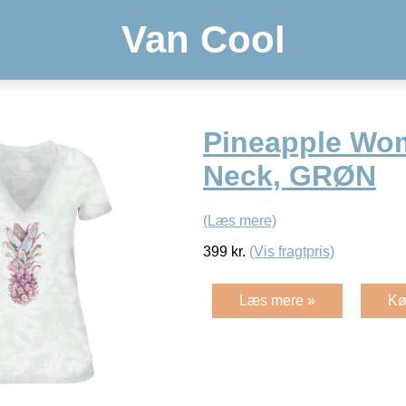
Van Cool
Pineapple Wo
Neck, GRØN
(Læs mere)
399
kr.
(Vis fragtpris)
Læs mere »
Kø