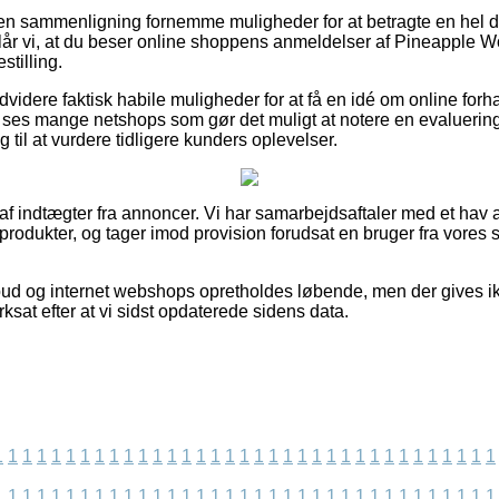
uden sammenligning fornemme muligheder for at betragte en hel
reslår vi, at du beser online shoppens anmeldelser af Pineapp
stilling.
videre faktisk habile muligheder for at få en idé om online for
 ses mange netshops som gør det muligt at notere en evaluerin
g til at vurdere tidligere kunders oplevelser.
 af indtægter fra annoncer. Vi har samarbejdsaftaler med et hav
 produkter, og tager imod provision forudsat en bruger fra vores
bud og internet webshops opretholdes løbende, men der gives i
rksat efter at vi sidst opdaterede sidens data.
1
1
1
1
1
1
1
1
1
1
1
1
1
1
1
1
1
1
1
1
1
1
1
1
1
1
1
1
1
1
1
1
1
1
1
1
1
1
1
1
1
1
1
1
1
1
1
1
1
1
1
1
1
1
1
1
1
1
1
1
1
1
1
1
1
1
1
1
1
1