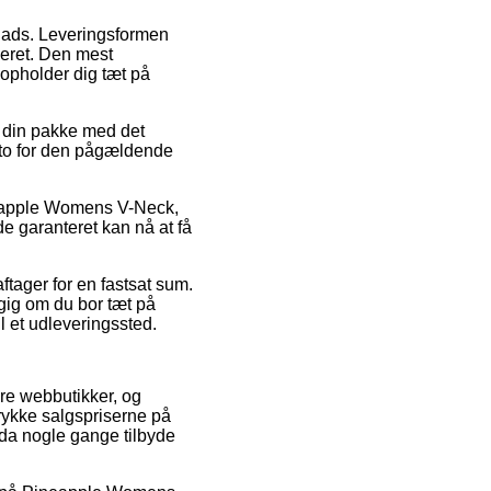
dsplads. Leveringsformen
eret. Den mest
 opholder dig tæt på
r din pakke med det
ato for den pågældende
ineapple Womens V-Neck,
de garanteret kan nå at få
ftager for en fastsat sum.
gig om du bor tæt på
il et udleveringssted.
ere webbutikker, og
rykke salgspriserne på
dda nogle gange tilbyde