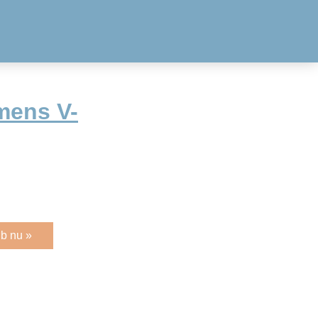
mens V-
b nu »