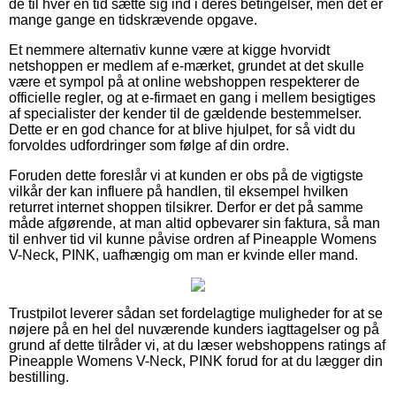
de til hver en tid sætte sig ind i deres betingelser, men det er
mange gange en tidskrævende opgave.
Et nemmere alternativ kunne være at kigge hvorvidt
netshoppen er medlem af e-mærket, grundet at det skulle
være et sympol på at online webshoppen respekterer de
officielle regler, og at e-firmaet en gang i mellem besigtiges
af specialister der kender til de gældende bestemmelser.
Dette er en god chance for at blive hjulpet, for så vidt du
forvoldes udfordringer som følge af din ordre.
Foruden dette foreslår vi at kunden er obs på de vigtigste
vilkår der kan influere på handlen, til eksempel hvilken
returret internet shoppen tilsikrer. Derfor er det på samme
måde afgørende, at man altid opbevarer sin faktura, så man
til enhver tid vil kunne påvise ordren af Pineapple Womens
V-Neck, PINK, uafhængig om man er kvinde eller mand.
Trustpilot leverer sådan set fordelagtige muligheder for at se
nøjere på en hel del nuværende kunders iagttagelser og på
grund af dette tilråder vi, at du læser webshoppens ratings af
Pineapple Womens V-Neck, PINK forud for at du lægger din
bestilling.