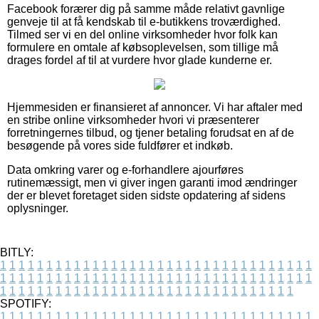
Facebook forærer dig på samme måde relativt gavnlige
genveje til at få kendskab til e-butikkens troværdighed.
Tilmed ser vi en del online virksomheder hvor folk kan
formulere en omtale af købsoplevelsen, som tillige må
drages fordel af til at vurdere hvor glade kunderne er.
Hjemmesiden er finansieret af annoncer. Vi har aftaler med
en stribe online virksomheder hvori vi præsenterer
forretningernes tilbud, og tjener betaling forudsat en af de
besøgende på vores side fuldfører et indkøb.
Data omkring varer og e-forhandlere ajourføres
rutinemæssigt, men vi giver ingen garanti imod ændringer
der er blevet foretaget siden sidste opdatering af sidens
oplysninger.
BITLY:
1
1
1
1
1
1
1
1
1
1
1
1
1
1
1
1
1
1
1
1
1
1
1
1
1
1
1
1
1
1
1
1
1
1
1
1
1
1
1
1
1
1
1
1
1
1
1
1
1
1
1
1
1
1
1
1
1
1
1
1
1
1
1
1
1
1
1
1
1
1
1
1
1
1
1
1
1
1
1
1
1
1
1
1
1
1
1
1
1
1
1
1
1
1
1
1
1
1
1
1
SPOTIFY:
1
1
1
1
1
1
1
1
1
1
1
1
1
1
1
1
1
1
1
1
1
1
1
1
1
1
1
1
1
1
1
1
1
1