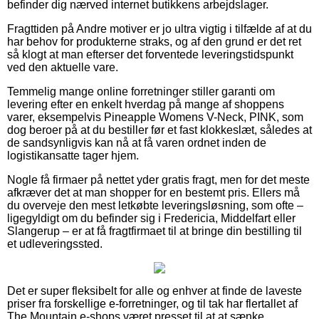
befinder dig nærved internet butikkens arbejdslager.
Fragttiden på Andre motiver er jo ultra vigtig i tilfælde af at du
har behov for produkterne straks, og af den grund er det ret
så klogt at man efterser det forventede leveringstidspunkt
ved den aktuelle vare.
Temmelig mange online forretninger stiller garanti om
levering efter en enkelt hverdag på mange af shoppens
varer, eksempelvis Pineapple Womens V-Neck, PINK, som
dog beroer på at du bestiller før et fast klokkeslæt, således at
de sandsynligvis kan nå at få varen ordnet inden de
logistikansatte tager hjem.
Nogle få firmaer på nettet yder gratis fragt, men for det meste
afkræver det at man shopper for en bestemt pris. Ellers må
du overveje den mest letkøbte leveringsløsning, som ofte –
ligegyldigt om du befinder sig i Fredericia, Middelfart eller
Slangerup – er at få fragtfirmaet til at bringe din bestilling til
et udleveringssted.
Det er super fleksibelt for alle og enhver at finde de laveste
priser fra forskellige e-forretninger, og til tak har flertallet af
The Mountain e-shops været presset til at at sænke