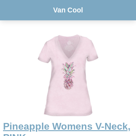
Van Cool
Pineapple Womens V-Neck,