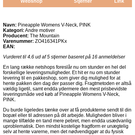
Webshop
Stjerner
Link
Navn:
Pineapple Womens V-Neck, PINK
Kategori:
Andre motiver
Producent:
The Mountain
Varenummer:
ZO416341PKx
EAN:
Vurderet til
4.6
ud af 5 stjerner baseret på
16
anmeldelser
En lang række netshops foreslår nu om stunder en hel del
forskellige leveringsmuligheder. Et hit er nu om stunder
levering til en pakkeshop, som giver dig mulighed for at
hente pakken den dag der passer dig. Fragtmetoden er altså
vældig ligetil, samt endda ydermere den mest prisbevidste
leveringsmåde ved køb af Pineapple Womens V-Neck,
PINK.
Du burde ligeledes tænke over at få produkterne sendt til din
bopæl eller til adressen på dit arbejde. Muligheden bliver i
mange tilfælde en tand mere pebret, men endda usædvanlig
uproblematisk. Den mindst kostelige fragtform er unægtelig
selv at hente varerne, men det nødvendiggør at du fysisk