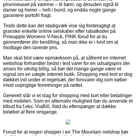
prisniveauet på varerne – til børn, og desuden også til
damer og herrer – helt i bund, og endda nogle gange
garantere portofri fragt.
Trods dette kan det stadigvæk vise sig fordelagtigt at
granske enkelte online selskaber efter rabatkoder på
Pineapple Womens V-Neck, PINK forud for at du
gennemfører din bestilling, så man ikke er i tvivl om at
modtage den laveste pris.
Man skal blot være opmærksom på, at såfremt en internet
webshop forhandler bedst i test varer for en udsalgspris der
anses for utrolig billig, så bør det mange gange være et
signal om en uægte internet butik. Shopping med kort er dog
dækket ind under et regelsæt, der forsvarer dig som køber
imod uoprigtige forretninger på nettet.
Generelt slår vi et slag for shopping med kort eller betalinger
med mobilen. Som en alternativ mulighed bør du anvende et
tilbud fra f.eks. ViaBill, ifald du efterspørger at dække
beløbet af flere omgange.
Forud for at nogen shopper i en The Mountain netshop bør