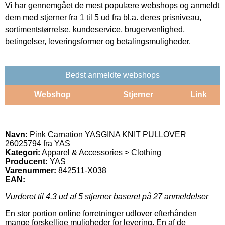
Vi har gennemgået de mest populære webshops og anmeldt
dem med stjerner fra 1 til 5 ud fra bl.a. deres prisniveau,
sortimentstørrelse, kundeservice, brugervenlighed,
betingelser, leveringsformer og betalingsmuligheder.
Bedst anmeldte webshops
Webshop
Stjerner
Link
Navn:
Pink Carnation YASGINA KNIT PULLOVER
26025794 fra YAS
Kategori:
Apparel & Accessories > Clothing
Producent:
YAS
Varenummer:
842511-X038
EAN:
Vurderet til
4.3
ud af 5 stjerner baseret på
27
anmeldelser
En stor portion online forretninger udlover efterhånden
mange forskellige muligheder for levering. En af de