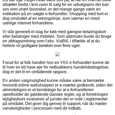
afsætter bedst i test varer til salg for en udsalgspris der kan
ses som uhørt favorabel, er det mange gange være en
indikation på en uægte e-forhandler. Shopping med kort er
dog omsluttet af en retningslinje, som værner en imod
uærlige internet forhandlere.
Vi slår generelt et slag for køb med gængse betalingskort
eller betalinger med mobilen. Som alternativ burde du bruge
en afdragsordning som f.eks. ViaBill, i tilfælde af at du
hellere vil godtgøre beløbet over flere uger.
Forud for at folk handler hos en YAS e-forhandler kunne de
til hver en tid have øje for netbutikkens handelsbetingelser,
dog er det tit en omfattende opgave.
En anden valgmulighed kunne måske være at bemærke
hvorvidt online webshoppen er e-mærke godkendt, siden det
almindeligvis er et kendetegn for at e-forhandleren
opretholder de gældende danske regler, og at forretningen
lejlighedsvis evalueres af jurister der er inde i reglementet
på området. Det giver dig genvej til support, når du møder
vanskeligheder i processen med dit indkøb.