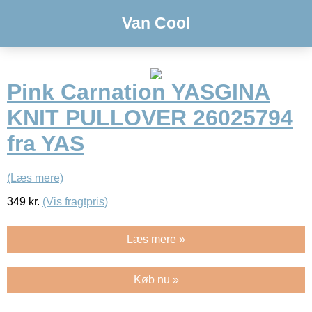
Van Cool
Pink Carnation YASGINA
KNIT PULLOVER 26025794
fra YAS
(Læs mere)
349
kr.
(Vis fragtpris)
Læs mere »
Køb nu »