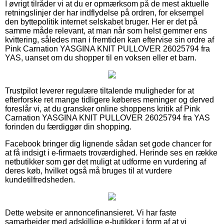
I øvrigt tilråder vi at du er opmærksom på de mest aktuelle
retningslinjer der har indflydelse på ordren, for eksempel
den byttepolitik internet selskabet bruger. Her er det på
samme måde relevant, at man når som helst gemmer ens
kvittering, således man i fremtiden kan eftervise sin ordre af
Pink Carnation YASGINA KNIT PULLOVER 26025794 fra
YAS, uanset om du shopper til en voksen eller et barn.
Trustpilot leverer regulære tiltalende muligheder for at
efterforske ret mange tidligere køberes meninger og derved
foreslår vi, at du gransker online shoppens kritik af Pink
Carnation YASGINA KNIT PULLOVER 26025794 fra YAS
forinden du færdiggør din shopping.
Facebook bringer dig lignende sådan set gode chancer for
at få indsigt i e-firmaets troværdighed. Herinde ses en række
netbutikker som gør det muligt at udforme en vurdering af
deres køb, hvilket også må bruges til at vurdere
kundetilfredsheden.
Dette website er annoncefinansieret. Vi har faste
samarbejder med adskillige e-butikker i form af at vi