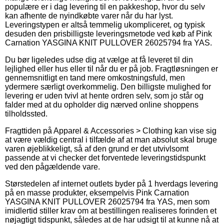
populære er i dag levering til en pakkeshop, hvor du selv
kan afhente de nyindkøbte varer når du har lyst.
Leveringstypen er altså temmelig ukompliceret, og typisk
desuden den prisbilligste leveringsmetode ved køb af Pink
Carnation YASGINA KNIT PULLOVER 26025794 fra YAS.
Du bør ligeledes udse dig at vælge at få leveret til din
lejlighed eller hus eller til når du er på job. Fragtløsningen er
gennemsnitligt en tand mere omkostningsfuld, men
ydermere særligt overkommelig. Den billigste mulighed for
levering er uden tvivl at hente ordren selv, som jo står og
falder med at du opholder dig nærved online shoppens
tilholdssted.
Fragttiden på Apparel & Accessories > Clothing kan vise sig
at være vældig central i tilfælde af at man absolut skal bruge
varen øjeblikkeligt, så af den grund er det utvivlsomt
passende at vi checker det forventede leveringstidspunkt
ved den pågældende vare.
Størstedelen af internet outlets byder på 1 hverdags levering
på en masse produkter, eksempelvis Pink Carnation
YASGINA KNIT PULLOVER 26025794 fra YAS, men som
imidlertid stiller krav om at bestillingen realiseres forinden et
nøjagtigt tidspunkt, således at de har udsigt til at kunne nå at