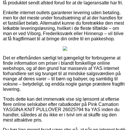
få produktet sendt afsted forud for at de lageransatte har fri.
Enkelte internet outlets garanterer levering uden betaling,
men for det meste under forudsætning af at der handles for
et fastslået beløb. Alternativt kunne du foretrække den mest
letkøbte leveringsløsning, hvilket i de fleste tilfælde – om
man er ved Viborg, Frederiksværk eller Hinnerup – vil blive
at få fragtfirmaet til at bringe din ordre til en pakkeshop.
Det er efterhånden særligt let gængeligt for forbrugerne at
finde information om priser i blandt forskellige online
webshops, og af den grund har massevis af YAS internet
forhandlere set sig tvunget til at mindske salgsværdien på
mange af deres varer – til børn og babyer, og samtidig til
voksne – betydeligt, og endda nogle gange præstere fragtfri
levering.
Trods dette kan det immervæk vise sig lønsomt at efterse
flere online selskaber efter rabatkoder på Pink Carnation
YASGINA KNIT PULLOVER 26025794 fra YAS inden du
handler, således at du ikke er i tvivl om at skaffe sig den
mest attraktive pris.
Du bør lige meget hvad være obs på, at når en internet butik