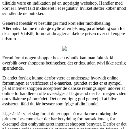
tilfælde være en indikation på en uoprigtig webshop. Handler med
kort er i hvert fald inkluderet i et regulativ, hvilket støtter køber imod
svindlende netbutikker.
Generelt foreslår vi bestillinger med kort eller mobilbetaling.
Alternativt kunne du drage nytte af en løsning på afbetaling som for
eksempel ViaBill, forudsat du agter at dække prisen over et længere
tidsrum.
Forud for at nogen shopper hos en e-butik kan man faktisk få
overblik over shoppens betingelser, det er dog uden tvivl ikke særlig
spændende.
Et andet forslag kunne derfor være at undersøge hvorvidt online
forretningen er verificeret af e-mærket, grundet at det er et sympol
på at internet shoppen accepterer de danske retningslinjer, udover at
online forhandleren ofte overvåges af fagmænd der har megen viden
om vilkårene på området. Det er en rigtig god genvej til at blive
assisteret, ifald du får besvær som følge af din handel.
Ligeså slår vi et slag for at du er oppe på mærkerne omkring de
primære bestemmelser der har betydning for transaktionen, for
eksempel den ombytningsret internet shoppen benytter. Derfor er det