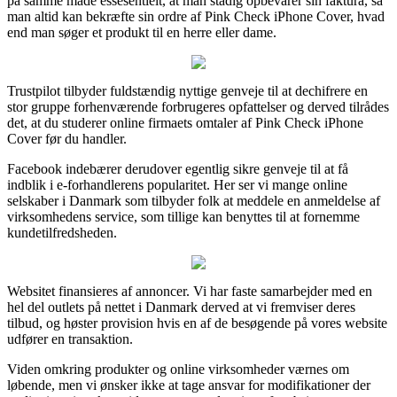
på samme måde essesentielt, at man stadig opbevarer sin faktura, så
man altid kan bekræfte sin ordre af Pink Check iPhone Cover, hvad
end man søger et produkt til en herre eller dame.
Trustpilot tilbyder fuldstændig nyttige genveje til at dechifrere en
stor gruppe forhenværende forbrugeres opfattelser og derved tilrådes
det, at du studerer online firmaets omtaler af Pink Check iPhone
Cover før du handler.
Facebook indebærer derudover egentlig sikre genveje til at få
indblik i e-forhandlerens popularitet. Her ser vi mange online
selskaber i Danmark som tilbyder folk at meddele en anmeldelse af
virksomhedens service, som tillige kan benyttes til at fornemme
kundetilfredsheden.
Websitet finansieres af annoncer. Vi har faste samarbejder med en
hel del outlets på nettet i Danmark derved at vi fremviser deres
tilbud, og høster provision hvis en af de besøgende på vores website
udfører en transaktion.
Viden omkring produkter og online virksomheder værnes om
løbende, men vi ønsker ikke at tage ansvar for modifikationer der