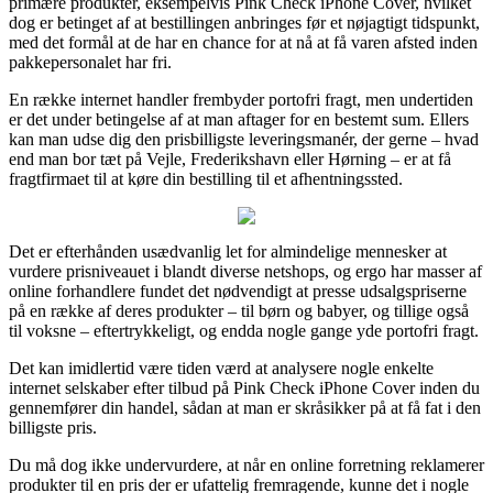
primære produkter, eksempelvis Pink Check iPhone Cover, hvilket
dog er betinget af at bestillingen anbringes før et nøjagtigt tidspunkt,
med det formål at de har en chance for at nå at få varen afsted inden
pakkepersonalet har fri.
En række internet handler frembyder portofri fragt, men undertiden
er det under betingelse af at man aftager for en bestemt sum. Ellers
kan man udse dig den prisbilligste leveringsmanér, der gerne – hvad
end man bor tæt på Vejle, Frederikshavn eller Hørning – er at få
fragtfirmaet til at køre din bestilling til et afhentningssted.
Det er efterhånden usædvanlig let for almindelige mennesker at
vurdere prisniveauet i blandt diverse netshops, og ergo har masser af
online forhandlere fundet det nødvendigt at presse udsalgspriserne
på en række af deres produkter – til børn og babyer, og tillige også
til voksne – eftertrykkeligt, og endda nogle gange yde portofri fragt.
Det kan imidlertid være tiden værd at analysere nogle enkelte
internet selskaber efter tilbud på Pink Check iPhone Cover inden du
gennemfører din handel, sådan at man er skråsikker på at få fat i den
billigste pris.
Du må dog ikke undervurdere, at når en online forretning reklamerer
produkter til en pris der er ufattelig fremragende, kunne det i nogle