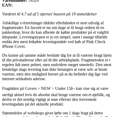
Varenummer:
76529
EAN:
Vurderet til
4.7
ud af 5 stjerner baseret på
19
anmeldelser
Adskillige e-forretninger tildeler efterhånden et stort udvalg af
fragtmetoder. En favorit er nu om dage at få bragt ordren til en
pakkeshop, hvor du kan afhente de købte produkter på et valgfrit
tidspunkt. Leveringstypen er jo ret simpel, samt i mange tilfælde
endda den mest letkøbte leveringsmåde ved køb af Pink Check
iPhone Cover.
Du kunne på samme måde beslutte dig for at få varerne bragt hjem
til din privatadresse eller ud til din arbejdsplads. Fragtmetoden er i
regelen lidt mere pebret, men endvidere meget smertefri. Den mest
betalelige slags levering kan ikke benægtes at være selv at hente
varerne, men den mulighed beroer på at du befinder dig lige ved
internet selskabets adresse.
Fragttiden på Covers > NEW > Under 15â¬ kan vise sig at være
særligt aktuel hvis du absolut skal bruge varerne om et øjeblik, og
derfor er det nemlig vigtigt at man efterser den forventede
leveringsdato på det aktuelle produkt.
Størstedelen af webshops giver løfte om 1 dags fragt på deres