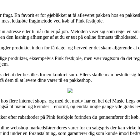
r fragt. En favorit er for øjeblikket at få afleveret pakken hos en pakk
n mest letkøbte fragtmetode ved køb af Pink festkjole.
din adresse eller til når du er på job. Metoden viser sig som regel en smu
men den løsning afhænger af at du er tæt på online firmaets tilholdssted.
angler produktet inden for få dage, og herved er det skam afgørende at
ige produkter, eksempelvis Pink festkjole, men vær vagtsom da det regnes
hjem.
det at der bestilles for en konkret sum. Ellers skulle man beslutte sig f
å dem til at levere dine varer til en pakkeshop.
 hos flere internet shops, og med det motiv har en hel del Music Legs ou
es også til mænd og kvinder – enormt, og endda nogle gange yde gratis le
er efter rabatkoder på Pink festkjole forinden du gennemfører dit køb, så
nline webshop markedsfører deres varer for en salgspris der kan virke 
kket ind under en foranstaltning, som garanterer dig som kunde imod bed