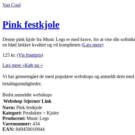
Van Cool
Pink festkjole
Denne pink kjole fra Music Legs er med krave, for at vise din sofistike
en blød lækker kvalitet og vil komplimen
(Læs mere)
125
kr.
(Vis fragtpris)
Læs mere »
Køb nu »
Vi har gennemgået de mest populære webshops og anmeldt dem med stjern
betalingsmuligheder.
Bedst anmeldte webshops
Webshop
Stjerner
Link
Navn:
Pink festkjole
Kategori:
Produkter > Kjoler
Producent:
Music Legs
Varenummer:
434
EAN:
849450010944