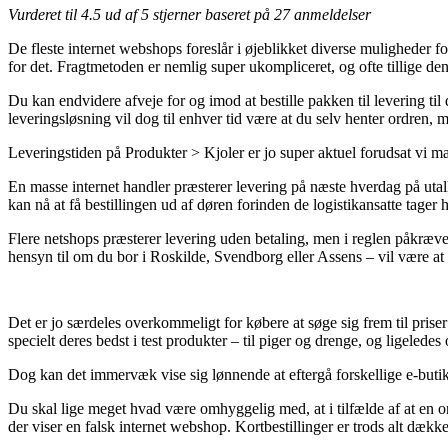
Vurderet til
4.5
ud af 5 stjerner baseret på
27
anmeldelser
De fleste internet webshops foreslår i øjeblikket diverse muligheder fo
for det. Fragtmetoden er nemlig super ukompliceret, og ofte tillige de
Du kan endvidere afveje for og imod at bestille pakken til levering til 
leveringsløsning vil dog til enhver tid være at du selv henter ordren, 
Leveringstiden på Produkter > Kjoler er jo super aktuel forudsat vi m
En masse internet handler præsterer levering på næste hverdag på utall
kan nå at få bestillingen ud af døren forinden de logistikansatte tager 
Flere netshops præsterer levering uden betaling, men i reglen påkræves 
hensyn til om du bor i Roskilde, Svendborg eller Assens – vil være at f
Det er jo særdeles overkommeligt for købere at søge sig frem til priser
specielt deres bedst i test produkter – til piger og drenge, og ligeled
Dog kan det immervæk vise sig lønnende at eftergå forskellige e-butikk
Du skal lige meget hvad være omhyggelig med, at i tilfælde af at en o
der viser en falsk internet webshop. Kortbestillinger er trods alt dæ