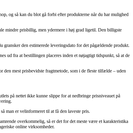
eshop, og så kan du blot gå forbi efter produkterne når du har mulighed
le mindre prisbillig, men ydermere i høj grad ligetil. Den billigste
 du gransker den estimerede leveringsdato for det pågældende produkt.
 ud fra at bestillingen placeres inden et nøjagtigt tidspunkt, så at de
or den mest prisbevidste fragtmetode, som i de fleste tilfælde – uden
tlets på nettet ikke kunne slippe for at nedbringe prisniveauet på
vering.
 man er velinformeret til at få den laveste pris.
hamrende overkommelig, så er det for det meste være et karakteristika
rageriske online virksomheder.