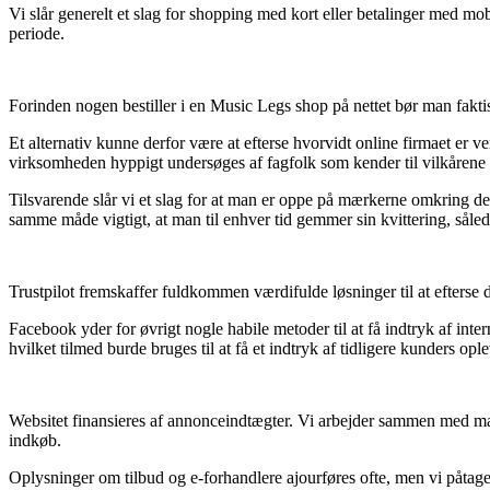
Vi slår generelt et slag for shopping med kort eller betalinger med mo
periode.
Forinden nogen bestiller i en Music Legs shop på nettet bør man fakti
Et alternativ kunne derfor være at efterse hvorvidt online firmaet er ve
virksomheden hyppigt undersøges af fagfolk som kender til vilkårene p
Tilsvarende slår vi et slag for at man er oppe på mærkerne omkring de 
samme måde vigtigt, at man til enhver tid gemmer sin kvittering, såled
Trustpilot fremskaffer fuldkommen værdifulde løsninger til at efterse 
Facebook yder for øvrigt nogle habile metoder til at få indtryk af int
hvilket tilmed burde bruges til at få et indtryk af tidligere kunders ople
Websitet finansieres af annonceindtægter. Vi arbejder sammen med masse
indkøb.
Oplysninger om tilbud og e-forhandlere ajourføres ofte, men vi påtager 