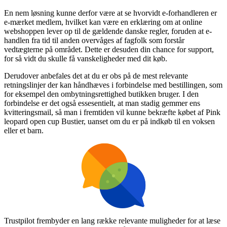
En nem løsning kunne derfor være at se hvorvidt e-forhandleren er
e-mærket medlem, hvilket kan være en erklæring om at online
webshoppen lever op til de gældende danske regler, foruden at e-
handlen fra tid til anden overvåges af fagfolk som forstår
vedtægterne på området. Dette er desuden din chance for support,
for så vidt du skulle få vanskeligheder med dit køb.
Derudover anbefales det at du er obs på de mest relevante
retningslinjer der kan håndhæves i forbindelse med bestillingen, som
for eksempel den ombytningsrettighed butikken bruger. I den
forbindelse er det også essesentielt, at man stadig gemmer ens
kvitteringsmail, så man i fremtiden vil kunne bekræfte købet af Pink
leopard open cup Bustier, uanset om du er på indkøb til en voksen
eller et barn.
Trustpilot frembyder en lang række relevante muligheder for at læse