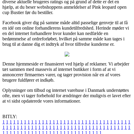
diverse aktuelle brugeres ratings og på grund af dette er det en
hjælp, at du beser webshoppens anmeldelser af Pink leopard open
cup Bustier før du bestiller.
Facebook giver dig på samme måde altid passelige genveje til at få
en idé om online forhandlerens kundetilfredshed. Herinde møder vi
en del internet forhandlere hvor kunder kan nedfælde en
bedømmelse af ordreforløbet, hvilket på samme måde kan tages i
brug til at danne dig et indtryk af hvor tilfredse kunderne er.
Denne hjemmeside er finansieret ved hjælp af reklamer. Vi arbejder
tæt sammen med massevis af internet butikker i form af at vi
annoncerer firmaernes varer, og tager provision når en af vores
brugere fuldfører et indkøb.
Oplysninger om tilbud og internet varehuse i Danmark understøttes
ofte, men vi tager forbehold for ændringer der muligvis er lavet efter
at vi sidst opdaterede vores informationer.
BITLY:
1
1
1
1
1
1
1
1
1
1
1
1
1
1
1
1
1
1
1
1
1
1
1
1
1
1
1
1
1
1
1
1
1
1
1
1
1
1
1
1
1
1
1
1
1
1
1
1
1
1
1
1
1
1
1
1
1
1
1
1
1
1
1
1
1
1
1
1
1
1
1
1
1
1
1
1
1
1
1
1
1
1
1
1
1
1
1
1
1
1
1
1
1
1
1
1
1
1
1
1