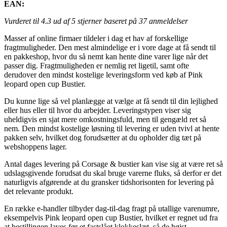
EAN:
Vurderet til
4.3
ud af 5 stjerner baseret på
37
anmeldelser
Masser af online firmaer tildeler i dag et hav af forskellige
fragtmuligheder. Den mest almindelige er i vore dage at få sendt til
en pakkeshop, hvor du så nemt kan hente dine varer lige når det
passer dig. Fragtmuligheden er nemlig ret ligetil, samt ofte
derudover den mindst kostelige leveringsform ved køb af Pink
leopard open cup Bustier.
Du kunne lige så vel planlægge at vælge at få sendt til din lejlighed
eller hus eller til hvor du arbejder. Leveringstypen viser sig
uheldigvis en sjat mere omkostningsfuld, men til gengæld ret så
nem. Den mindst kostelige løsning til levering er uden tvivl at hente
pakken selv, hvilket dog forudsætter at du opholder dig tæt på
webshoppens lager.
Antal dages levering på Corsage & bustier kan vise sig at være ret så
udslagsgivende forudsat du skal bruge varerne fluks, så derfor er det
naturligvis afgørende at du gransker tidshorisonten for levering på
det relevante produkt.
En række e-handler tilbyder dag-til-dag fragt på utallige varenumre,
eksempelvis Pink leopard open cup Bustier, hvilket er regnet ud fra
at bestillingen laves før et fastslået klokkeslæt, så de højst