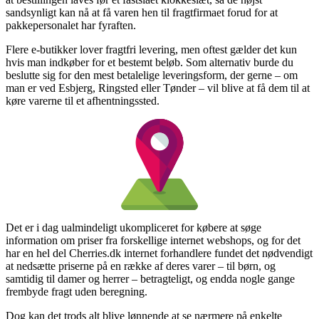
sandsynligt kan nå at få varen hen til fragtfirmaet forud for at
pakkepersonalet har fyraften.
Flere e-butikker lover fragtfri levering, men oftest gælder det kun
hvis man indkøber for et bestemt beløb. Som alternativ burde du
beslutte sig for den mest betalelige leveringsform, der gerne – om
man er ved Esbjerg, Ringsted eller Tønder – vil blive at få dem til at
køre varerne til et afhentningssted.
Det er i dag ualmindeligt ukompliceret for købere at søge
information om priser fra forskellige internet webshops, og for det
har en hel del Cherries.dk internet forhandlere fundet det nødvendigt
at nedsætte priserne på en række af deres varer – til børn, og
samtidig til damer og herrer – betragteligt, og endda nogle gange
frembyde fragt uden beregning.
Dog kan det trods alt blive lønnende at se nærmere på enkelte