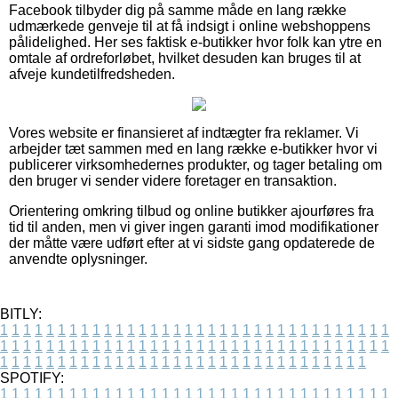
Facebook tilbyder dig på samme måde en lang række
udmærkede genveje til at få indsigt i online webshoppens
pålidelighed. Her ses faktisk e-butikker hvor folk kan ytre en
omtale af ordreforløbet, hvilket desuden kan bruges til at
afveje kundetilfredsheden.
Vores website er finansieret af indtægter fra reklamer. Vi
arbejder tæt sammen med en lang række e-butikker hvor vi
publicerer virksomhedernes produkter, og tager betaling om
den bruger vi sender videre foretager en transaktion.
Orientering omkring tilbud og online butikker ajourføres fra
tid til anden, men vi giver ingen garanti imod modifikationer
der måtte være udført efter at vi sidste gang opdaterede de
anvendte oplysninger.
BITLY:
1
1
1
1
1
1
1
1
1
1
1
1
1
1
1
1
1
1
1
1
1
1
1
1
1
1
1
1
1
1
1
1
1
1
1
1
1
1
1
1
1
1
1
1
1
1
1
1
1
1
1
1
1
1
1
1
1
1
1
1
1
1
1
1
1
1
1
1
1
1
1
1
1
1
1
1
1
1
1
1
1
1
1
1
1
1
1
1
1
1
1
1
1
1
1
1
1
1
1
1
SPOTIFY:
1
1
1
1
1
1
1
1
1
1
1
1
1
1
1
1
1
1
1
1
1
1
1
1
1
1
1
1
1
1
1
1
1
1