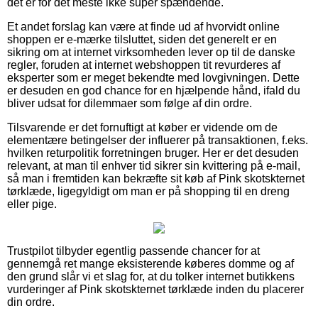
det er for det meste ikke super spændende.
Et andet forslag kan være at finde ud af hvorvidt online
shoppen er e-mærke tilsluttet, siden det generelt er en
sikring om at internet virksomheden lever op til de danske
regler, foruden at internet webshoppen tit revurderes af
eksperter som er meget bekendte med lovgivningen. Dette
er desuden en god chance for en hjælpende hånd, ifald du
bliver udsat for dilemmaer som følge af din ordre.
Tilsvarende er det fornuftigt at køber er vidende om de
elementære betingelser der influerer på transaktionen, f.eks.
hvilken returpolitik forretningen bruger. Her er det desuden
relevant, at man til enhver tid sikrer sin kvittering på e-mail,
så man i fremtiden kan bekræfte sit køb af Pink skotskternet
tørklæde, ligegyldigt om man er på shopping til en dreng
eller pige.
Trustpilot tilbyder egentlig passende chancer for at
gennemgå ret mange eksisterende køberes domme og af
den grund slår vi et slag for, at du tolker internet butikkens
vurderinger af Pink skotskternet tørklæde inden du placerer
din ordre.