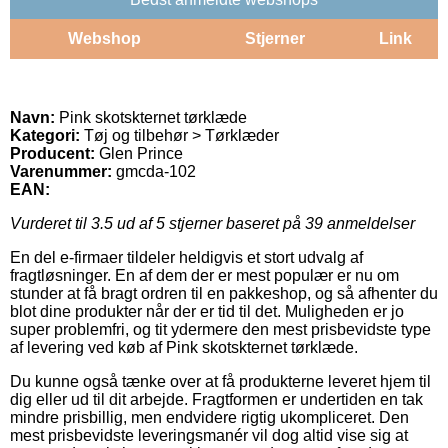
Webshop
Stjerner
Link
Navn:
Pink skotskternet tørklæde
Kategori:
Tøj og tilbehør > Tørklæder
Producent:
Glen Prince
Varenummer:
gmcda-102
EAN:
Vurderet til
3.5
ud af 5 stjerner baseret på
39
anmeldelser
En del e-firmaer tildeler heldigvis et stort udvalg af
fragtløsninger. En af dem der er mest populær er nu om
stunder at få bragt ordren til en pakkeshop, og så afhenter du
blot dine produkter når der er tid til det. Muligheden er jo
super problemfri, og tit ydermere den mest prisbevidste type
af levering ved køb af Pink skotskternet tørklæde.
Du kunne også tænke over at få produkterne leveret hjem til
dig eller ud til dit arbejde. Fragtformen er undertiden en tak
mindre prisbillig, men endvidere rigtig ukompliceret. Den
mest prisbevidste leveringsmanér vil dog altid vise sig at