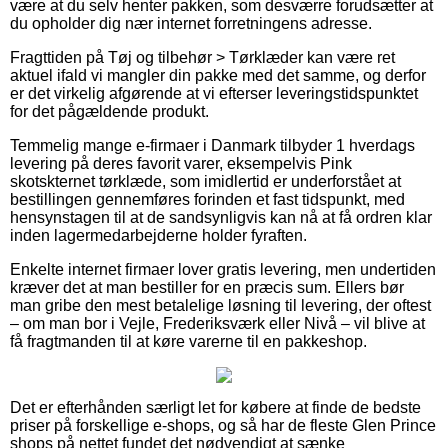
være at du selv henter pakken, som desværre forudsætter at
du opholder dig nær internet forretningens adresse.
Fragttiden på Tøj og tilbehør > Tørklæder kan være ret
aktuel ifald vi mangler din pakke med det samme, og derfor
er det virkelig afgørende at vi efterser leveringstidspunktet
for det pågældende produkt.
Temmelig mange e-firmaer i Danmark tilbyder 1 hverdags
levering på deres favorit varer, eksempelvis Pink
skotskternet tørklæde, som imidlertid er underforstået at
bestillingen gennemføres forinden et fast tidspunkt, med
hensynstagen til at de sandsynligvis kan nå at få ordren klar
inden lagermedarbejderne holder fyraften.
Enkelte internet firmaer lover gratis levering, men undertiden
kræver det at man bestiller for en præcis sum. Ellers bør
man gribe den mest betalelige løsning til levering, der oftest
– om man bor i Vejle, Frederiksværk eller Nivå – vil blive at
få fragtmanden til at køre varerne til en pakkeshop.
Det er efterhånden særligt let for købere at finde de bedste
priser på forskellige e-shops, og så har de fleste Glen Prince
shops på nettet fundet det nødvendigt at sænke