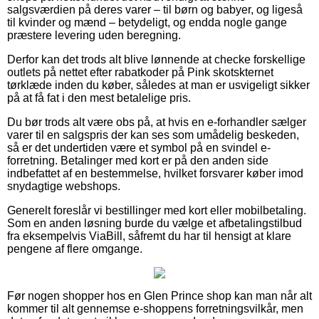
salgsværdien på deres varer – til børn og babyer, og ligeså
til kvinder og mænd – betydeligt, og endda nogle gange
præstere levering uden beregning.
Derfor kan det trods alt blive lønnende at checke forskellige
outlets på nettet efter rabatkoder på Pink skotskternet
tørklæde inden du køber, således at man er usvigeligt sikker
på at få fat i den mest betalelige pris.
Du bør trods alt være obs på, at hvis en e-forhandler sælger
varer til en salgspris der kan ses som umådelig beskeden,
så er det undertiden være et symbol på en svindel e-
forretning. Betalinger med kort er på den anden side
indbefattet af en bestemmelse, hvilket forsvarer køber imod
snydagtige webshops.
Generelt foreslår vi bestillinger med kort eller mobilbetaling.
Som en anden løsning burde du vælge et afbetalingstilbud
fra eksempelvis ViaBill, såfremt du har til hensigt at klare
pengene af flere omgange.
Før nogen shopper hos en Glen Prince shop kan man når alt
kommer til alt gennemse e-shoppens forretningsvilkår, men