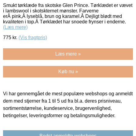
Smukt tørklæde fra skotske Glen Prince. Tørklædet er vævet
i lambswool i skotskternet mønster. Farverne
erÂ pink,Â lyseblå, brun og karamel.Â Dejligt blødt med
kvaliteten i top.Â Tørklædet har snoede frynser i enderne.
(Læs mere)
775
kr.
(Vis fragtpris)
Læs mere »
Køb nu »
Vi har gennemgået de mest populære webshops og anmeldt
dem med stjerner fra 1 til 5 ud fra bl.a. deres prisniveau,
sortimentstørrelse, kundeservice, brugervenlighed,
betingelser, leveringsformer og betalingsmuligheder.
Bedst anmeldte webshops