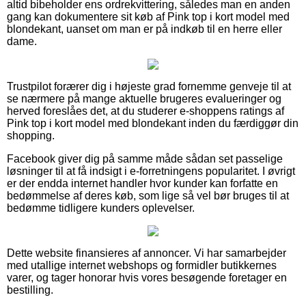
altid bibeholder ens ordrekvittering, således man en anden
gang kan dokumentere sit køb af Pink top i kort model med
blondekant, uanset om man er på indkøb til en herre eller
dame.
Trustpilot forærer dig i højeste grad fornemme genveje til at
se nærmere på mange aktuelle brugeres evalueringer og
herved foreslåes det, at du studerer e-shoppens ratings af
Pink top i kort model med blondekant inden du færdiggør din
shopping.
Facebook giver dig på samme måde sådan set passelige
løsninger til at få indsigt i e-forretningens popularitet. I øvrigt
er der endda internet handler hvor kunder kan forfatte en
bedømmelse af deres køb, som lige så vel bør bruges til at
bedømme tidligere kunders oplevelser.
Dette website finansieres af annoncer. Vi har samarbejder
med utallige internet webshops og formidler butikkernes
varer, og tager honorar hvis vores besøgende foretager en
bestilling.