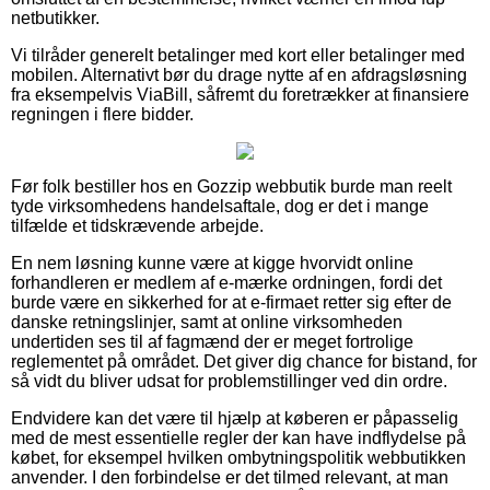
netbutikker.
Vi tilråder generelt betalinger med kort eller betalinger med
mobilen. Alternativt bør du drage nytte af en afdragsløsning
fra eksempelvis ViaBill, såfremt du foretrækker at finansiere
regningen i flere bidder.
Før folk bestiller hos en Gozzip webbutik burde man reelt
tyde virksomhedens handelsaftale, dog er det i mange
tilfælde et tidskrævende arbejde.
En nem løsning kunne være at kigge hvorvidt online
forhandleren er medlem af e-mærke ordningen, fordi det
burde være en sikkerhed for at e-firmaet retter sig efter de
danske retningslinjer, samt at online virksomheden
undertiden ses til af fagmænd der er meget fortrolige
reglementet på området. Det giver dig chance for bistand, for
så vidt du bliver udsat for problemstillinger ved din ordre.
Endvidere kan det være til hjælp at køberen er påpasselig
med de mest essentielle regler der kan have indflydelse på
købet, for eksempel hvilken ombytningspolitik webbutikken
anvender. I den forbindelse er det tilmed relevant, at man