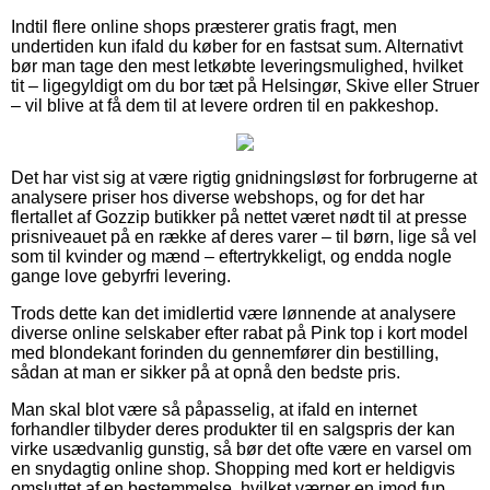
Indtil flere online shops præsterer gratis fragt, men
undertiden kun ifald du køber for en fastsat sum. Alternativt
bør man tage den mest letkøbte leveringsmulighed, hvilket
tit – ligegyldigt om du bor tæt på Helsingør, Skive eller Struer
– vil blive at få dem til at levere ordren til en pakkeshop.
Det har vist sig at være rigtig gnidningsløst for forbrugerne at
analysere priser hos diverse webshops, og for det har
flertallet af Gozzip butikker på nettet været nødt til at presse
prisniveauet på en række af deres varer – til børn, lige så vel
som til kvinder og mænd – eftertrykkeligt, og endda nogle
gange love gebyrfri levering.
Trods dette kan det imidlertid være lønnende at analysere
diverse online selskaber efter rabat på Pink top i kort model
med blondekant forinden du gennemfører din bestilling,
sådan at man er sikker på at opnå den bedste pris.
Man skal blot være så påpasselig, at ifald en internet
forhandler tilbyder deres produkter til en salgspris der kan
virke usædvanlig gunstig, så bør det ofte være en varsel om
en snydagtig online shop. Shopping med kort er heldigvis
omsluttet af en bestemmelse, hvilket værner en imod fup