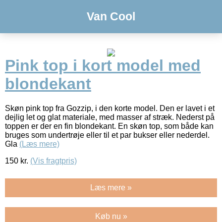
Van Cool
Pink top i kort model med
blondekant
Skøn pink top fra Gozzip, i den korte model. Den er lavet i et
dejlig let og glat materiale, med masser af stræk. Nederst på
toppen er der en fin blondekant. En skøn top, som både kan
bruges som undertrøje eller til et par bukser eller nederdel.
Gla
(Læs mere)
150
kr.
(Vis fragtpris)
Læs mere »
Køb nu »