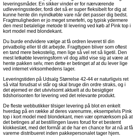
leveringsmåder. En sikker vinder er for nærværende
udleveringssteder, fordi det så er super fleksibelt for dig at
kunne hente din nyindkøbte vare når det passer dig bedst.
Fragtmuligheden er jo meget smertefri, og typisk ydermere
den mest betalelige metode til levering ved køb af Pink top i
kort model med blondekant.
Du burde endvidere vælge at få ordren leveret til din
privatbolig eller til dit arbejde. Fragttypen bliver som oftest
en tand mere bekostelig, men lige så vel ret så ligetil. Den
mest letkøbte leveringsform vil dog altid vise sig at være at
hente pakken selv, men dette er betinget af at du lever lige
ved internet virksomhedens lager.
Leveringstiden på Udsalg Størrelse 42-44 er naturligvis ret
så vital forudsat vi står og skal bruge din ordre straks, og i
det øjemed er det utvivlsomt aktuelt at du besigtiger
tidshorisonten for levering ved det relevante produkt.
De fleste webbutikker tilsiger levering på blot en enkelt
hverdag på en række af deres varenumre, eksempelvis Pink
top i kort model med blondekant, men vær opmærksom på at
det betinges af at bestillingen laves forud for et bestemt
klokkeslæt, med det formål at de har en chance for at nå at få
varerne distribueret inden pakkepersonalet tager hjem.