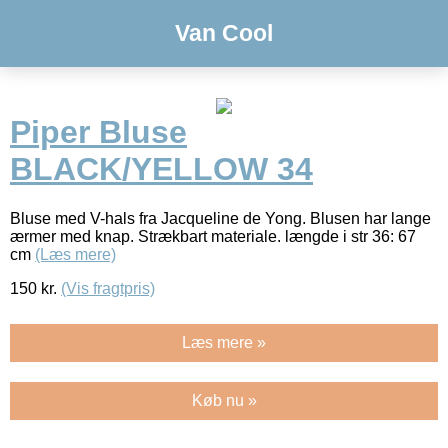
Van Cool
Piper Bluse
BLACK/YELLOW 34
Bluse med V-hals fra Jacqueline de Yong. Blusen har lange
ærmer med knap. Strækbart materiale. længde i str 36: 67
cm
(Læs mere)
150
kr.
(Vis fragtpris)
Læs mere »
Køb nu »