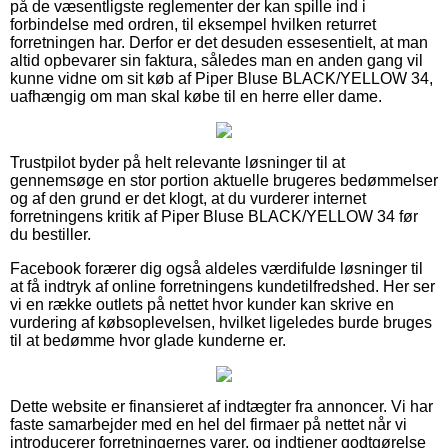
på de væsentligste reglementer der kan spille ind i
forbindelse med ordren, til eksempel hvilken returret
forretningen har. Derfor er det desuden essesentielt, at man
altid opbevarer sin faktura, således man en anden gang vil
kunne vidne om sit køb af Piper Bluse BLACK/YELLOW 34,
uafhængig om man skal købe til en herre eller dame.
Trustpilot byder på helt relevante løsninger til at
gennemsøge en stor portion aktuelle brugeres bedømmelser
og af den grund er det klogt, at du vurderer internet
forretningens kritik af Piper Bluse BLACK/YELLOW 34 før
du bestiller.
Facebook forærer dig også aldeles værdifulde løsninger til
at få indtryk af online forretningens kundetilfredshed. Her ser
vi en række outlets på nettet hvor kunder kan skrive en
vurdering af købsoplevelsen, hvilket ligeledes burde bruges
til at bedømme hvor glade kunderne er.
Dette website er finansieret af indtægter fra annoncer. Vi har
faste samarbejder med en hel del firmaer på nettet når vi
introducerer forretningernes varer, og indtjener godtgørelse