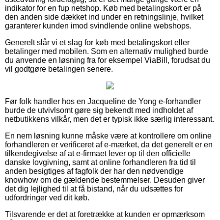
indikator for en fup netshop. Køb med betalingskort er på
den anden side dækket ind under en retningslinje, hvilket
garanterer kunden imod svindlende online webshops.
Generelt slår vi et slag for køb med betalingskort eller
betalinger med mobilen. Som en alternativ mulighed burde
du anvende en løsning fra for eksempel ViaBill, forudsat du
vil godtgøre betalingen senere.
Før folk handler hos en Jacqueline de Yong e-forhandler
burde de utvivlsomt gøre sig bekendt med indholdet af
netbutikkens vilkår, men det er typisk ikke særlig interessant.
En nem løsning kunne måske være at kontrollere om online
forhandleren er verificeret af e-mærket, da det generelt er en
tilkendegivelse af at e-firmaet lever op til den officielle
danske lovgivning, samt at online forhandleren fra tid til
anden besigtiges af fagfolk der har den nødvendige
knowhow om de gældende bestemmelser. Desuden giver
det dig lejlighed til at få bistand, når du udsættes for
udfordringer ved dit køb.
Tilsvarende er det at foretrække at kunden er opmærksom