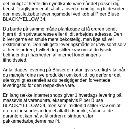
det muligt at hente din nyindkøbte vare når det passer dig
bedst. Fragttypen er altså ultra overkommelig, og tit desuden
den mest letkøbte leveringsmodel ved køb af Piper Bluse
BLACK/YELLOW 34.
Du burde på samme måde planlægge at få ordren sendt
hjem til din privatadresse eller til dit arbejdes adresse. Den
bliver gerne en smule mere bekostelig, men lige så vel
ekstremt nem. Den billigste leveringsmåde er utvivlsomt selv
at hente ordren, hvilket dog stiller krav om at du fysisk
befinder dig i nærheden af internet forretningens
tilholdssted.
Antal dages levering på Bluser er naturligvis særligt vital når
du mangler dine nye produkter om kort tid, og derfor er det
øjensynligt essentielt at du besigtiger den forventede
leveringstid for den respektive vare.
En lang række internet shops giver 1 hverdags levering på
massevis af varenumre, eksempelvis Piper Bluse
BLACK/YELLOW 34, men som imidlertid stiller krav om at
ordren indsendes inden et aftalt tidspunkt, sådan at de
garanteret kan nå at få ordren distribueret før
pakkemedarbejderne har fri.