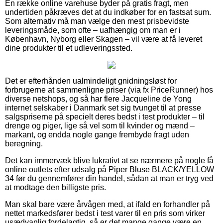
En række online varehuse byder på gratis fragt, men
undertiden påkræves det at du indkøber for en fastsat sum.
Som alternativ må man vælge den mest prisbevidste
leveringsmåde, som ofte – uafhængig om man er i
København, Nyborg eller Skagen – vil være at få leveret
dine produkter til et udleveringssted.
Det er efterhånden ualmindeligt gnidningsløst for
forbrugerne at sammenligne priser (via fx PriceRunner) hos
diverse netshops, og så har flere Jacqueline de Yong
internet selskaber i Danmark set sig tvunget til at presse
salgspriserne på specielt deres bedst i test produkter – til
drenge og piger, lige så vel som til kvinder og mænd –
markant, og endda nogle gange frembyde fragt uden
beregning.
Det kan immervæk blive lukrativt at se nærmere på nogle få
online outlets efter udsalg på Piper Bluse BLACK/YELLOW
34 før du gennemfører din handel, sådan at man er tryg ved
at modtage den billigste pris.
Man skal bare være årvågen med, at ifald en forhandler på
nettet markedsfører bedst i test varer til en pris som virker
usædvanlig fordelagtig, så er det mange gange være en