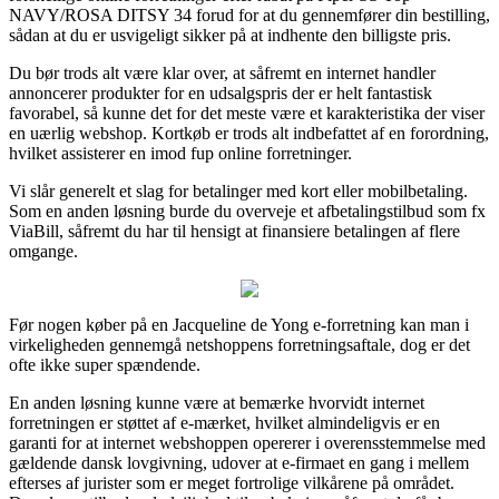
NAVY/ROSA DITSY 34 forud for at du gennemfører din bestilling,
sådan at du er usvigeligt sikker på at indhente den billigste pris.
Du bør trods alt være klar over, at såfremt en internet handler
annoncerer produkter for en udsalgspris der er helt fantastisk
favorabel, så kunne det for det meste være et karakteristika der viser
en uærlig webshop. Kortkøb er trods alt indbefattet af en forordning,
hvilket assisterer en imod fup online forretninger.
Vi slår generelt et slag for betalinger med kort eller mobilbetaling.
Som en anden løsning burde du overveje et afbetalingstilbud som fx
ViaBill, såfremt du har til hensigt at finansiere betalingen af flere
omgange.
Før nogen køber på en Jacqueline de Yong e-forretning kan man i
virkeligheden gennemgå netshoppens forretningsaftale, dog er det
ofte ikke super spændende.
En anden løsning kunne være at bemærke hvorvidt internet
forretningen er støttet af e-mærket, hvilket almindeligvis er en
garanti for at internet webshoppen opererer i overensstemmelse med
gældende dansk lovgivning, udover at e-firmaet en gang i mellem
efterses af jurister som er meget fortrolige vilkårene på området.