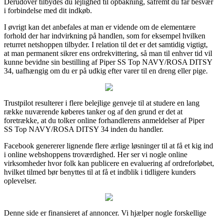
Derudover tilbydes du lejlighed til opbakning, såfremt du får besvær
i forbindelse med dit indkøb.
I øvrigt kan det anbefales at man er vidende om de elementære
forhold der har indvirkning på handlen, som for eksempel hvilken
returret netshoppen tilbyder. I relation til det er det samtidig vigtigt,
at man permanent sikrer ens ordrekvittering, så man til enhver tid vil
kunne bevidne sin bestilling af Piper SS Top NAVY/ROSA DITSY
34, uafhængig om du er på udkig efter varer til en dreng eller pige.
Trustpilot resulterer i flere belejlige genveje til at studere en lang
række nuværende køberes tanker og af den grund er det at
foretrække, at du tolker online forhandlerens anmeldelser af Piper
SS Top NAVY/ROSA DITSY 34 inden du handler.
Facebook genererer lignende flere ærlige løsninger til at få et kig ind
i online webshoppens troværdighed. Her ser vi nogle online
virksomheder hvor folk kan publicere en evaluering af ordreforløbet,
hvilket tilmed bør benyttes til at få et indblik i tidligere kunders
oplevelser.
Denne side er finansieret af annoncer. Vi hjælper nogle forskellige