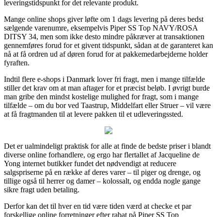
leveringstidspunkt for det relevante produkt.
Mange online shops giver løfte om 1 dags levering på deres bedst
sælgende varenumre, eksempelvis Piper SS Top NAVY/ROSA
DITSY 34, men som ikke desto mindre påkræver at transaktionen
gennemføres forud for et givent tidspunkt, sådan at de garanteret kan
nå at få ordren ud af døren forud for at pakkemedarbejderne holder
fyraften.
Indtil flere e-shops i Danmark lover fri fragt, men i mange tilfælde
stiller det krav om at man aftager for et præcist beløb. I øvrigt burde
man gribe den mindst kostelige mulighed for fragt, som i mange
tilfælde – om du bor ved Taastrup, Middelfart eller Struer – vil være
at få fragtmanden til at levere pakken til et udleveringssted.
Det er ualmindeligt praktisk for alle at finde de bedste priser i blandt
diverse online forhandlere, og ergo har flertallet af Jacqueline de
Yong internet butikker fundet det nødvendigt at reducere
salgspriserne på en række af deres varer – til piger og drenge, og
tillige også til herrer og damer – kolossalt, og endda nogle gange
sikre fragt uden betaling.
Derfor kan det til hver en tid være tiden værd at checke et par
forskellige online forretninger efter rabat på Piper SS Top