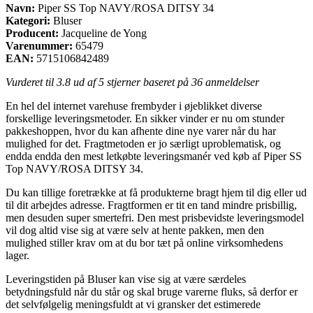
Navn:
Piper SS Top NAVY/ROSA DITSY 34
Kategori:
Bluser
Producent:
Jacqueline de Yong
Varenummer:
65479
EAN:
5715106842489
Vurderet til
3.8
ud af 5 stjerner baseret på
36
anmeldelser
En hel del internet varehuse frembyder i øjeblikket diverse
forskellige leveringsmetoder. En sikker vinder er nu om stunder
pakkeshoppen, hvor du kan afhente dine nye varer når du har
mulighed for det. Fragtmetoden er jo særligt uproblematisk, og
endda endda den mest letkøbte leveringsmanér ved køb af Piper SS
Top NAVY/ROSA DITSY 34.
Du kan tillige foretrække at få produkterne bragt hjem til dig eller ud
til dit arbejdes adresse. Fragtformen er tit en tand mindre prisbillig,
men desuden super smertefri. Den mest prisbevidste leveringsmodel
vil dog altid vise sig at være selv at hente pakken, men den
mulighed stiller krav om at du bor tæt på online virksomhedens
lager.
Leveringstiden på Bluser kan vise sig at være særdeles
betydningsfuld når du står og skal bruge varerne fluks, så derfor er
det selvfølgelig meningsfuldt at vi gransker det estimerede