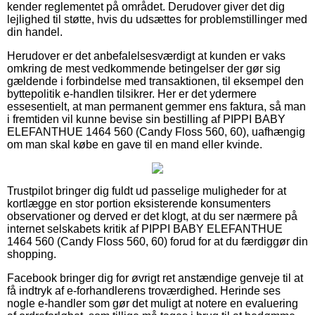
kender reglementet på området. Derudover giver det dig
lejlighed til støtte, hvis du udsættes for problemstillinger med
din handel.
Herudover er det anbefalelsesværdigt at kunden er vaks
omkring de mest vedkommende betingelser der gør sig
gældende i forbindelse med transaktionen, til eksempel den
byttepolitik e-handlen tilsikrer. Her er det ydermere
essesentielt, at man permanent gemmer ens faktura, så man
i fremtiden vil kunne bevise sin bestilling af PIPPI BABY
ELEFANTHUE 1464 560 (Candy Floss 560, 60), uafhængig
om man skal købe en gave til en mand eller kvinde.
Trustpilot bringer dig fuldt ud passelige muligheder for at
kortlægge en stor portion eksisterende konsumenters
observationer og derved er det klogt, at du ser nærmere på
internet selskabets kritik af PIPPI BABY ELEFANTHUE
1464 560 (Candy Floss 560, 60) forud for at du færdiggør din
shopping.
Facebook bringer dig for øvrigt ret anstændige genveje til at
få indtryk af e-forhandlerens troværdighed. Herinde ses
nogle e-handler som gør det muligt at notere en evaluering