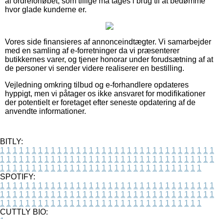
af ordreforløbet, som tillige må tages i brug til at bedømme
hvor glade kunderne er.
Vores side finansieres af annonceindtægter. Vi samarbejder
med en samling af e-forretninger da vi præsenterer
butikkernes varer, og tjener honorar under forudsætning af at
de personer vi sender videre realiserer en bestilling.
Vejledning omkring tilbud og e-forhandlere opdateres
hyppigt, men vi påtager os ikke ansvaret for modifikationer
der potentielt er foretaget efter seneste opdatering af de
anvendte informationer.
BITLY:
1
1
1
1
1
1
1
1
1
1
1
1
1
1
1
1
1
1
1
1
1
1
1
1
1
1
1
1
1
1
1
1
1
1
1
1
1
1
1
1
1
1
1
1
1
1
1
1
1
1
1
1
1
1
1
1
1
1
1
1
1
1
1
1
1
1
1
1
1
1
1
1
1
1
1
1
1
1
1
1
1
1
1
1
1
1
1
1
1
1
1
1
1
1
1
1
1
1
1
1
SPOTIFY:
1
1
1
1
1
1
1
1
1
1
1
1
1
1
1
1
1
1
1
1
1
1
1
1
1
1
1
1
1
1
1
1
1
1
1
1
1
1
1
1
1
1
1
1
1
1
1
1
1
1
1
1
1
1
1
1
1
1
1
1
1
1
1
1
1
1
1
1
1
1
1
1
1
1
1
1
1
1
1
1
1
1
1
1
1
1
1
1
1
1
1
1
1
1
1
1
1
1
1
1
CUTTLY BIO: