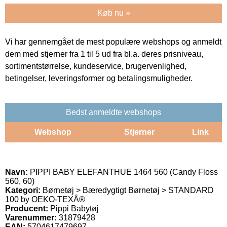
Køb nu »
Vi har gennemgået de mest populære webshops og anmeldt
dem med stjerner fra 1 til 5 ud fra bl.a. deres prisniveau,
sortimentstørrelse, kundeservice, brugervenlighed,
betingelser, leveringsformer og betalingsmuligheder.
Bedst anmeldte webshops
Webshop
Stjerner
Link
Navn:
PIPPI BABY ELEFANTHUE 1464 560 (Candy Floss
560, 60)
Kategori:
Børnetøj > Bæredygtigt Børnetøj > STANDARD
100 by OEKO-TEXÂ®
Producent:
Pippi Babytøj
Varenummer:
31879428
EAN:
5704617479697