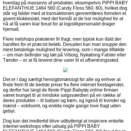
hverdag på massevis af produkter, eksempelvis PIPPI BABY
ELEFANTHUE 1464 560 (Candy Floss 560, 60), hvilket dog
står og falder med at transaktionen gennemføres forinden et
givent klokkeslæt, med det formål at de har mulighed for at
nå at få varen klar forud for at logistikpersonalet drager
hjemad.
Flere netshops præsterer fri fragt, men typisk kun ifald der
handles for et præcist beløb. Desuden kan man snuppe den
mest betalelige mulighed for levering, som i mange tilfælde
– om man befinder sig tæt på Viborg, Nykøbing Falster eller
Tønder – er at få leveret dine varer til et afhentningssted.
Det er i dag særligt hensigtsmæssigt for alle og enhver at
finde frem til de bedste priser fra flere internet foretagender,
og derfor har langt de fleste Pippi Babytøj online firmaer
været tvunget til at mindske salgsværdien på en række af
deres produkter – til babyer og børn, og ligeså til kvinder og
mænd – voldsomt, og endda nogle gange love fragt uden
gebyr.
Dog kan det imidlertid blive udbytterigt at inspicere enkelte
internet webshops efter udsalg på PIPPI BABY