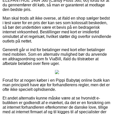
ELEFANTHUE 1464 560 (Candy Floss 560, 60) forud for at
du gennemfører dit køb, så man er garanteret at modtage
den bedste pris.
Man skal trods alt ikke overse, at ifald en shop sælger bedst
i test varer for en pris der kan ses som kolossalt beskeden,
så bør det undertiden være et bevis på en bedragerisk
internet virksomhed. Bestillinger med kort er imidlertid
omsluttet af et regelsæt, hvilket støtter dig overfor svindlende
outlets på nettet.
Generelt går vi ind for betalinger med kort eller betalinger
med mobilen. Som en alternativ mulighed bør du anvende
en afdragsordning som fx ViaBill, ifald du tilstræber at
afbetale beløbet over flere uger.
Forud for at nogen køber i en Pippi Babytøj online butik kan
man principielt have øje for forhandlerens regler, men det er
ofte ikke specielt ophidsende.
Et andet alternativ kunne måske være at se hvorvidt e-
butikken er godkendt af e-mærket, da det er en forsikring om
at internet forhandleren efterkommer de danske love, tillige
med at internet firmaet af og til kigges til af specialister der