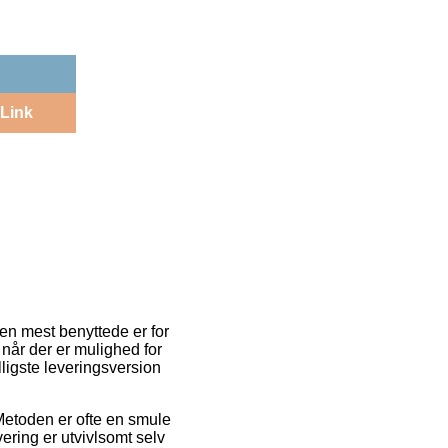
Link
Den mest benyttede er for
 når der er mulighed for
igste leveringsversion
 Metoden er ofte en smule
ring er utvivlsomt selv