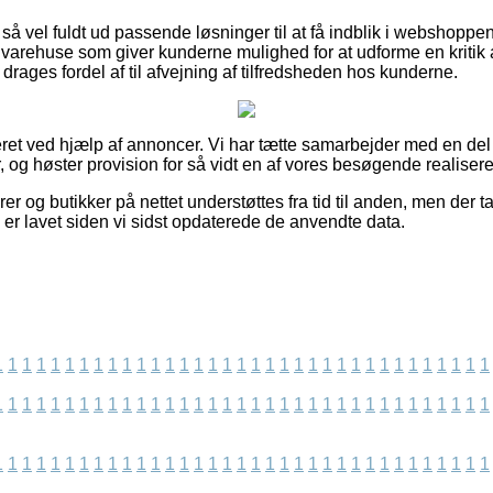
så vel fuldt ud passende løsninger til at få indblik i webshopp
et varehuse som giver kunderne mulighed for at udforme en kriti
ør drages fordel af til afvejning af tilfredsheden hos kunderne.
ret ved hjælp af annoncer. Vi har tætte samarbejder med en del f
, og høster provision for så vidt en af vores besøgende realisere
r og butikker på nettet understøttes fra tid til anden, men der t
 er lavet siden vi sidst opdaterede de anvendte data.
1
1
1
1
1
1
1
1
1
1
1
1
1
1
1
1
1
1
1
1
1
1
1
1
1
1
1
1
1
1
1
1
1
1
1
1
1
1
1
1
1
1
1
1
1
1
1
1
1
1
1
1
1
1
1
1
1
1
1
1
1
1
1
1
1
1
1
1
1
1
1
1
1
1
1
1
1
1
1
1
1
1
1
1
1
1
1
1
1
1
1
1
1
1
1
1
1
1
1
1
1
1
1
1
1