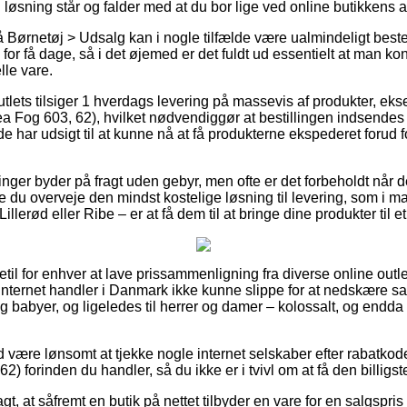
 løsning står og falder med at du bor lige ved online butikkens 
 Børnetøj > Udsalg kan i nogle tilfælde være ualmindeligt bes
for få dage, så i det øjemed er det fuldt ud essentielt at man ko
lle vare.
utlets tilsiger 1 hverdags levering på massevis af produkter, ek
g 603, 62), hvilket nødvendiggør at bestillingen indsendes fø
e har udsigt til at kunne nå at få produkterne ekspederet forud f
inger byder på fragt uden gebyr, men ofte er det forbeholdt når d
e du overveje den mindst kostelige løsning til levering, som i m
illerød eller Ribe – er at få dem til at bringe dine produkter til 
getil for enhver at lave prissammenligning fra diverse online outl
internet handler i Danmark ikke kunne slippe for at nedskære s
 og babyer, og ligeledes til herrer og damer – kolossalt, og endd
.
tid være lønsomt at tjekke nogle internet selskaber efter raba
 forinden du handler, så du ikke er i tvivl om at få den billigste
, at såfremt en butik på nettet tilbyder en vare for en salgspris