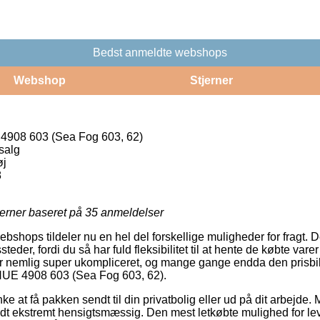
Bedst anmeldte webshops
Webshop
Stjerner
908 603 (Sea Fog 603, 62)
salg
øj
8
jerner baseret på
35
anmeldelser
bshops tildeler nu en hel del forskellige muligheder for fragt. 
der, fordi du så har fuld fleksibilitet til at hente de købte varer
r nemlig super ukompliceret, og mange gange endda den prisbill
UE 4908 603 (Sea Fog 603, 62).
at få pakken sendt til din privatbolig eller ud på dit arbejde.
 ekstremt hensigtsmæssig. Den mest letkøbte mulighed for leve