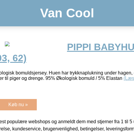
Van Cool
PIPPI BABYHU
3, 62)
ologisk bomuldsjersey. Huen har trykknaplukning under hagen, d
arver til piger og drenge. 95% Økologisk bomuld / 5% Elastan
(Læs
Køb nu »
t populære webshops og anmeldt dem med stjerner fra 1 til 5 ud
rrelse, kundeservice, brugervenlighed, betingelser, leveringsfor