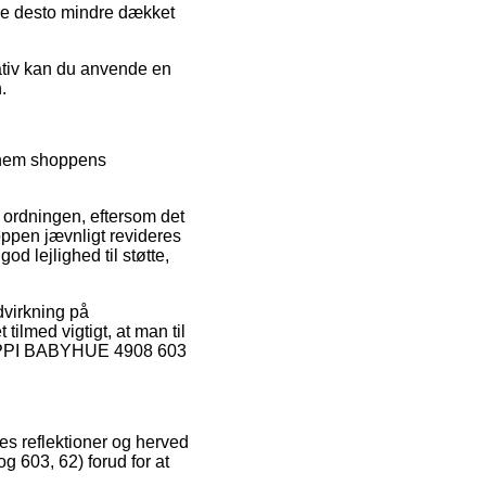
ikke desto mindre dækket
nativ kan du anvende en
.
ennem shoppens
 ordningen, eftersom det
hoppen jævnligt revideres
d lejlighed til støtte,
dvirkning på
ilmed vigtigt, at man til
f PIPPI BABYHUE 4908 603
res reflektioner og herved
 603, 62) forud for at