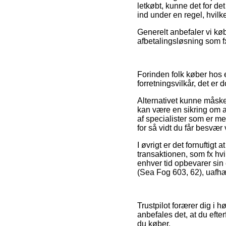
letkøbt, kunne det for de
ind under en regel, hvilk
Generelt anbefaler vi kø
afbetalingsløsning som fx
Forinden folk køber hos 
forretningsvilkår, det e
Alternativet kunne måske
kan være en sikring om at
af specialister som er me
for så vidt du får besvær 
I øvrigt er det fornufti
transaktionen, som fx hvi
enhver tid opbevarer sin
(Sea Fog 603, 62), uafhæ
Trustpilot forærer dig i h
anbefales det, at du eft
du køber.