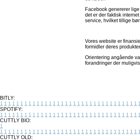
Facebook genererer lige 
det er der faktisk intern
service, hvilket tillige b
Vores website er finansie
formidler deres produkter
Orientering angående vare
forandringer der muligvis
BITLY:
1
1
1
1
1
1
1
1
1
1
1
1
1
1
1
1
1
1
1
1
1
1
1
1
1
1
1
1
1
1
1
1
1
1
SPOTIFY:
1
1
1
1
1
1
1
1
1
1
1
1
1
1
1
1
1
1
1
1
1
1
1
1
1
1
1
1
1
1
1
1
1
1
CUTTLY BIO:
1
1
1
1
1
1
1
1
1
1
1
1
1
1
1
1
1
1
1
1
1
1
1
1
1
1
1
1
1
1
1
1
1
1
1
CUTTLY OLD: