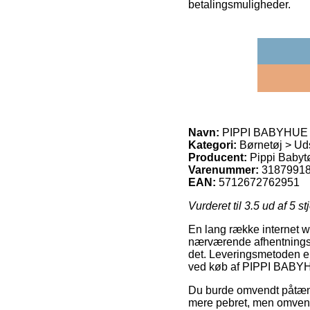
betalingsmuligheder.
Navn:
PIPPI BABYHUE 4
Kategori:
Børnetøj > Ud
Producent:
Pippi Babyt
Varenummer:
3187991
EAN:
5712672762951
Vurderet til
3.5
ud af 5 st
En lang række internet we
nærværende afhentningsste
det. Leveringsmetoden e
ved køb af PIPPI BABYH
Du burde omvendt påtænke 
mere pebret, men omvendt