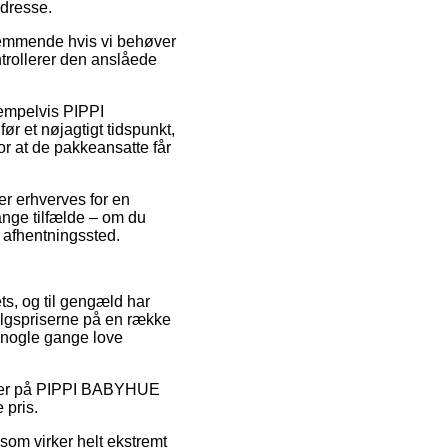
adresse.
temmende hvis vi behøver
ntrollerer den anslåede
sempelvis PIPPI
r et nøjagtigt tidspunkt,
or at de pakkeansatte får
er erhverves for en
ange tilfælde – om du
et afhentningssted.
ets, og til gengæld har
algspriserne på en række
a nogle gange love
tkoder på PIPPI BABYHUE
 pris.
 som virker helt ekstremt