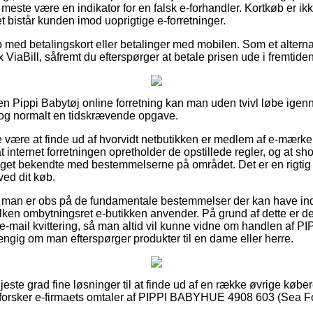
t meste være en indikator for en falsk e-forhandler. Kortkøb er 
et bistår kunden imod uoprigtige e-forretninger.
b med betalingskort eller betalinger med mobilen. Som et alter
 ViaBill, såfremt du efterspørger at betale prisen ude i fremtiden
en Pippi Babytøj online forretning kan man uden tvivl løbe ig
r dog normalt en tidskrævende opgave.
 være at finde ud af hvorvidt netbutikken er medlem af e-mærke
 internet forretningen opretholder de opstillede regler, og at s
get bekendte med bestemmelserne på området. Det er en rigtig go
ved dit køb.
gt at man er obs på de fundamentale bestemmelser der kan have in
lken ombytningsret e-butikken anvender. På grund af dette er det t
 e-mail kvittering, så man altid vil kunne vidne om handlen a
ngig om man efterspørger produkter til en dame eller herre.
øjeste grad fine løsninger til at finde ud af en række øvrige købe
erforsker e-firmaets omtaler af PIPPI BABYHUE 4908 603 (Sea Fog