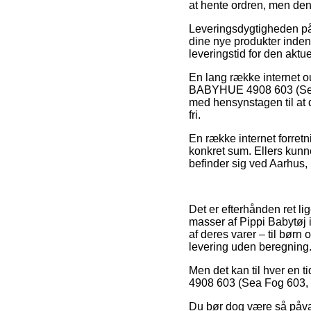
at hente ordren, men den
Leveringsdygtigheden på
dine nye produkter inden 
leveringstid for den aktue
En lang række internet o
BABYHUE 4908 603 (Sea Fo
med hensynstagen til at d
fri.
En række internet forretn
konkret sum. Ellers kunn
befinder sig ved Aarhus, L
Det er efterhånden ret li
masser af Pippi Babytøj 
af deres varer – til børn
levering uden beregning
Men det kan til hver en 
4908 603 (Sea Fog 603, 62)
Du bør dog være så påvagt