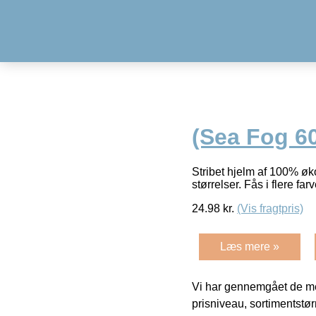
(Sea Fog 60
Stribet hjelm af 100% øk
størrelser. Fås i flere f
24.98
kr.
(Vis fragtpris)
Læs mere »
Vi har gennemgået de mes
prisniveau, sortimentstø