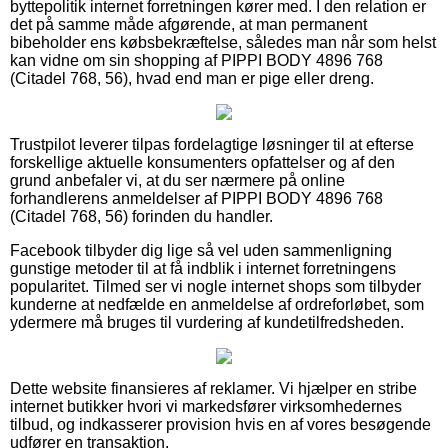
byttepolitik internet forretningen kører med. I den relation er
det på samme måde afgørende, at man permanent
bibeholder ens købsbekræftelse, således man når som helst
kan vidne om sin shopping af PIPPI BODY 4896 768
(Citadel 768, 56), hvad end man er pige eller dreng.
Trustpilot leverer tilpas fordelagtige løsninger til at efterse
forskellige aktuelle konsumenters opfattelser og af den
grund anbefaler vi, at du ser nærmere på online
forhandlerens anmeldelser af PIPPI BODY 4896 768
(Citadel 768, 56) forinden du handler.
Facebook tilbyder dig lige så vel uden sammenligning
gunstige metoder til at få indblik i internet forretningens
popularitet. Tilmed ser vi nogle internet shops som tilbyder
kunderne at nedfælde en anmeldelse af ordreforløbet, som
ydermere må bruges til vurdering af kundetilfredsheden.
Dette website finansieres af reklamer. Vi hjælper en stribe
internet butikker hvori vi markedsfører virksomhedernes
tilbud, og indkasserer provision hvis en af vores besøgende
udfører en transaktion.