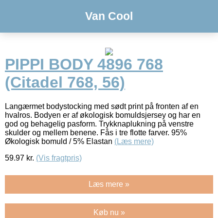
Van Cool
PIPPI BODY 4896 768
(Citadel 768, 56)
Langærmet bodystocking med sødt print på fronten af en
hvalros. Bodyen er af økologisk bomuldsjersey og har en
god og behagelig pasform. Trykknaplukning på venstre
skulder og mellem benene. Fås i tre flotte farver. 95%
Økologisk bomuld / 5% Elastan
(Læs mere)
59.97
kr.
(Vis fragtpris)
Læs mere »
Køb nu »