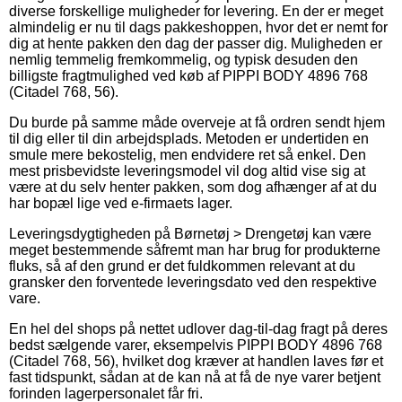
diverse forskellige muligheder for levering. En der er meget
almindelig er nu til dags pakkeshoppen, hvor det er nemt for
dig at hente pakken den dag der passer dig. Muligheden er
nemlig temmelig fremkommelig, og typisk desuden den
billigste fragtmulighed ved køb af PIPPI BODY 4896 768
(Citadel 768, 56).
Du burde på samme måde overveje at få ordren sendt hjem
til dig eller til din arbejdsplads. Metoden er undertiden en
smule mere bekostelig, men endvidere ret så enkel. Den
mest prisbevidste leveringsmodel vil dog altid vise sig at
være at du selv henter pakken, som dog afhænger af at du
har bopæl lige ved e-firmaets lager.
Leveringsdygtigheden på Børnetøj > Drengetøj kan være
meget bestemmende såfremt man har brug for produkterne
fluks, så af den grund er det fuldkommen relevant at du
gransker den forventede leveringsdato ved den respektive
vare.
En hel del shops på nettet udlover dag-til-dag fragt på deres
bedst sælgende varer, eksempelvis PIPPI BODY 4896 768
(Citadel 768, 56), hvilket dog kræver at handlen laves før et
fast tidspunkt, sådan at de kan nå at få de nye varer betjent
forinden lagerpersonalet får fri.