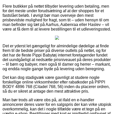
Flere butikker på nettet tilbyder levering uden betaling, men
for det meste under forudsætning af at der shoppes for et
fastslået beløb. I øvrigt bør man overveje den mest
prisbevidste mulighed for fragt, som tit – uden hensyn til om
man befinder sig tæt på Aarhus, Aabenraa eller Haslev – vil
være at få dem til at levere bestillingen til et udleveringssted.
Det er yderst let gængeligt for almindelige dødelige at finde
frem til de bedste priser på diverse outlets på nettet, og for
det har de fleste Pippi Babytøj internet foretagender fundet
det uundgåeligt at nedsætte prisniveauet på deres produkter
– til børn og babyer, men også til damer og herrer – markant,
og endda nogle gange byde på levering uden beregning.
Det kan dog stadigvæk være gavnligt at studere nogle
forskellige online virksomheder efter rabatkoder på PIPPI
BODY 4896 768 (Citadel 768, 56) inden du placerer ordren,
så du er sikret at antage den mest attraktive pris.
Man bør trods alt være obs på, at ifald en e-handler
annoncerer deres varer for en salgspris der kan virke utopisk
overkommelig, kan det i nogle tilfælde være et tegn på en
uærlig e-shop. Bestillinger med kort er imidlertid omfavnet af