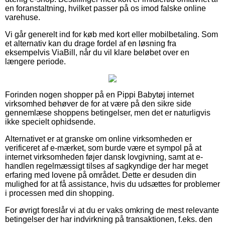
en foranstaltning, hvilket passer på os imod falske online
varehuse.
Vi går generelt ind for køb med kort eller mobilbetaling. Som
et alternativ kan du drage fordel af en løsning fra
eksempelvis ViaBill, når du vil klare beløbet over en
længere periode.
Forinden nogen shopper på en Pippi Babytøj internet
virksomhed behøver de for at være på den sikre side
gennemlæse shoppens betingelser, men det er naturligvis
ikke specielt ophidsende.
Alternativet er at granske om online virksomheden er
verificeret af e-mærket, som burde være et sympol på at
internet virksomheden føjer dansk lovgivning, samt at e-
handlen regelmæssigt tilses af sagkyndige der har meget
erfaring med lovene på området. Dette er desuden din
mulighed for at få assistance, hvis du udsættes for problemer
i processen med din shopping.
For øvrigt foreslår vi at du er vaks omkring de mest relevante
betingelser der har indvirkning på transaktionen, f.eks. den