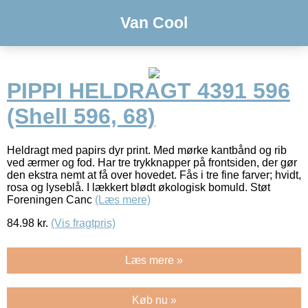
Van Cool
PIPPI HELDRAGT 4391 596
(Shell 596, 68)
Heldragt med papirs dyr print. Med mørke kantbånd og rib
ved ærmer og fod. Har tre trykknapper på frontsiden, der gør
den ekstra nemt at få over hovedet. Fås i tre fine farver; hvidt,
rosa og lyseblå. I lækkert blødt økologisk bomuld. Støt
Foreningen Canc
(Læs mere)
84.98
kr.
(Vis fragtpris)
Læs mere »
Køb nu »