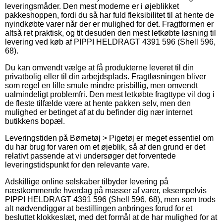
leveringsmåder. Den mest moderne er i øjeblikket
pakkeshoppen, fordi du så har fuld fleksibilitet til at hente de
nyindkøbte varer når der er mulighed for det. Fragtformen er
altså ret praktisk, og tit desuden den mest letkøbte løsning til
levering ved køb af PIPPI HELDRAGT 4391 596 (Shell 596,
68).
Du kan omvendt vælge at få produkterne leveret til din
privatbolig eller til din arbejdsplads. Fragtløsningen bliver
som regel en lille smule mindre prisbillig, men omvendt
ualmindeligt problemfri. Den mest letkøbte fragttype vil dog i
de fleste tilfælde være at hente pakken selv, men den
mulighed er betinget af at du befinder dig nær internet
butikkens bopæl.
Leveringstiden på Børnetøj > Pigetøj er meget essentiel om
du har brug for varen om et øjeblik, så af den grund er det
relativt passende at vi undersøger det forventede
leveringstidspunkt for den relevante vare.
Adskillige online selskaber tilbyder levering på
næstkommende hverdag på masser af varer, eksempelvis
PIPPI HELDRAGT 4391 596 (Shell 596, 68), men som trods
alt nødvendiggør at bestillingen anbringes forud for et
besluttet klokkeslæt, med det formål at de har mulighed for at