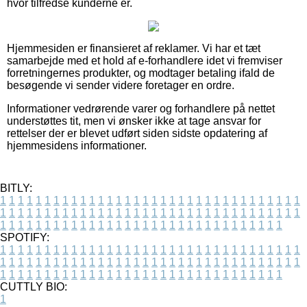
hvor tilfredse kunderne er.
Hjemmesiden er finansieret af reklamer. Vi har et tæt
samarbejde med et hold af e-forhandlere idet vi fremviser
forretningernes produkter, og modtager betaling ifald de
besøgende vi sender videre foretager en ordre.
Informationer vedrørende varer og forhandlere på nettet
understøttes tit, men vi ønsker ikke at tage ansvar for
rettelser der er blevet udført siden sidste opdatering af
hjemmesidens informationer.
BITLY:
1
1
1
1
1
1
1
1
1
1
1
1
1
1
1
1
1
1
1
1
1
1
1
1
1
1
1
1
1
1
1
1
1
1
1
1
1
1
1
1
1
1
1
1
1
1
1
1
1
1
1
1
1
1
1
1
1
1
1
1
1
1
1
1
1
1
1
1
1
1
1
1
1
1
1
1
1
1
1
1
1
1
1
1
1
1
1
1
1
1
1
1
1
1
1
1
1
1
1
1
SPOTIFY:
1
1
1
1
1
1
1
1
1
1
1
1
1
1
1
1
1
1
1
1
1
1
1
1
1
1
1
1
1
1
1
1
1
1
1
1
1
1
1
1
1
1
1
1
1
1
1
1
1
1
1
1
1
1
1
1
1
1
1
1
1
1
1
1
1
1
1
1
1
1
1
1
1
1
1
1
1
1
1
1
1
1
1
1
1
1
1
1
1
1
1
1
1
1
1
1
1
1
1
1
CUTTLY BIO:
1