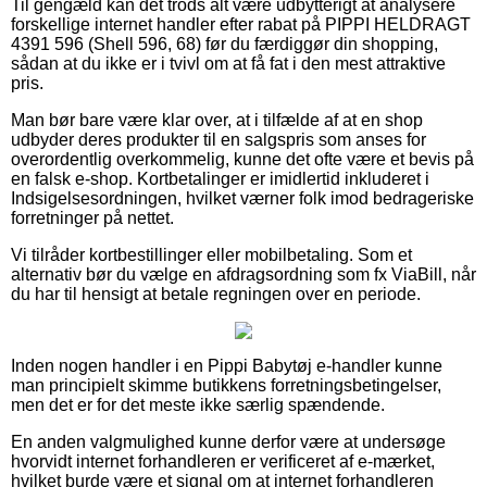
Til gengæld kan det trods alt være udbytterigt at analysere
forskellige internet handler efter rabat på PIPPI HELDRAGT
4391 596 (Shell 596, 68) før du færdiggør din shopping,
sådan at du ikke er i tvivl om at få fat i den mest attraktive
pris.
Man bør bare være klar over, at i tilfælde af at en shop
udbyder deres produkter til en salgspris som anses for
overordentlig overkommelig, kunne det ofte være et bevis på
en falsk e-shop. Kortbetalinger er imidlertid inkluderet i
Indsigelsesordningen, hvilket værner folk imod bedrageriske
forretninger på nettet.
Vi tilråder kortbestillinger eller mobilbetaling. Som et
alternativ bør du vælge en afdragsordning som fx ViaBill, når
du har til hensigt at betale regningen over en periode.
Inden nogen handler i en Pippi Babytøj e-handler kunne
man principielt skimme butikkens forretningsbetingelser,
men det er for det meste ikke særlig spændende.
En anden valgmulighed kunne derfor være at undersøge
hvorvidt internet forhandleren er verificeret af e-mærket,
hvilket burde være et signal om at internet forhandleren