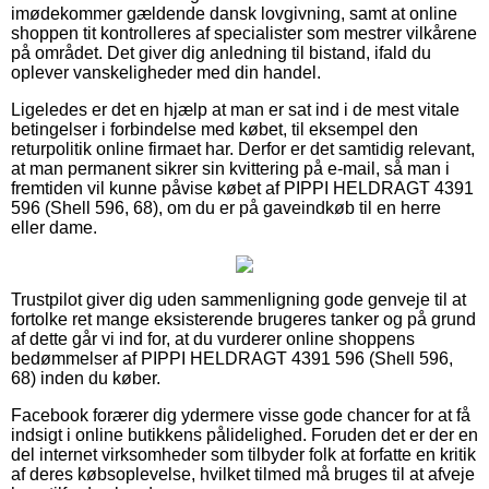
imødekommer gældende dansk lovgivning, samt at online
shoppen tit kontrolleres af specialister som mestrer vilkårene
på området. Det giver dig anledning til bistand, ifald du
oplever vanskeligheder med din handel.
Ligeledes er det en hjælp at man er sat ind i de mest vitale
betingelser i forbindelse med købet, til eksempel den
returpolitik online firmaet har. Derfor er det samtidig relevant,
at man permanent sikrer sin kvittering på e-mail, så man i
fremtiden vil kunne påvise købet af PIPPI HELDRAGT 4391
596 (Shell 596, 68), om du er på gaveindkøb til en herre
eller dame.
Trustpilot giver dig uden sammenligning gode genveje til at
fortolke ret mange eksisterende brugeres tanker og på grund
af dette går vi ind for, at du vurderer online shoppens
bedømmelser af PIPPI HELDRAGT 4391 596 (Shell 596,
68) inden du køber.
Facebook forærer dig ydermere visse gode chancer for at få
indsigt i online butikkens pålidelighed. Foruden det er der en
del internet virksomheder som tilbyder folk at forfatte en kritik
af deres købsoplevelse, hvilket tilmed må bruges til at afveje