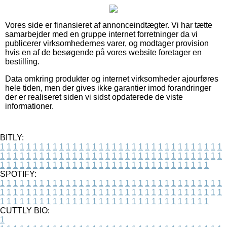
Vores side er finansieret af annonceindtægter. Vi har tætte
samarbejder med en gruppe internet forretninger da vi
publicerer virksomhedernes varer, og modtager provision
hvis en af de besøgende på vores website foretager en
bestilling.
Data omkring produkter og internet virksomheder ajourføres
hele tiden, men der gives ikke garantier imod forandringer
der er realiseret siden vi sidst opdaterede de viste
informationer.
BITLY:
1
1
1
1
1
1
1
1
1
1
1
1
1
1
1
1
1
1
1
1
1
1
1
1
1
1
1
1
1
1
1
1
1
1
1
1
1
1
1
1
1
1
1
1
1
1
1
1
1
1
1
1
1
1
1
1
1
1
1
1
1
1
1
1
1
1
1
1
1
1
1
1
1
1
1
1
1
1
1
1
1
1
1
1
1
1
1
1
1
1
1
1
1
1
1
1
1
1
1
1
SPOTIFY:
1
1
1
1
1
1
1
1
1
1
1
1
1
1
1
1
1
1
1
1
1
1
1
1
1
1
1
1
1
1
1
1
1
1
1
1
1
1
1
1
1
1
1
1
1
1
1
1
1
1
1
1
1
1
1
1
1
1
1
1
1
1
1
1
1
1
1
1
1
1
1
1
1
1
1
1
1
1
1
1
1
1
1
1
1
1
1
1
1
1
1
1
1
1
1
1
1
1
1
1
CUTTLY BIO:
1