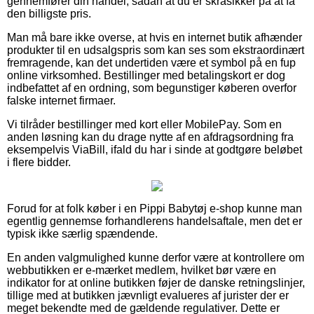
gennemfører din handel, sådan at du er skråsikker på at få
den billigste pris.
Man må bare ikke overse, at hvis en internet butik afhænder
produkter til en udsalgspris som kan ses som ekstraordinært
fremragende, kan det undertiden være et symbol på en fup
online virksomhed. Bestillinger med betalingskort er dog
indbefattet af en ordning, som begunstiger køberen overfor
falske internet firmaer.
Vi tilråder bestillinger med kort eller MobilePay. Som en
anden løsning kan du drage nytte af en afdragsordning fra
eksempelvis ViaBill, ifald du har i sinde at godtgøre beløbet
i flere bidder.
Forud for at folk køber i en Pippi Babytøj e-shop kunne man
egentlig gennemse forhandlerens handelsaftale, men det er
typisk ikke særlig spændende.
En anden valgmulighed kunne derfor være at kontrollere om
webbutikken er e-mærket medlem, hvilket bør være en
indikator for at online butikken føjer de danske retningslinjer,
tillige med at butikken jævnligt evalueres af jurister der er
meget bekendte med de gældende regulativer. Dette er