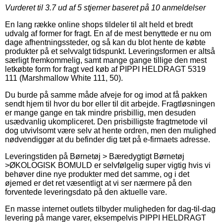
Vurderet til
3.7
ud af 5 stjerner baseret på
10
anmeldelser
En lang række online shops tildeler til alt held et bredt
udvalg af former for fragt. En af de mest benyttede er nu om
dage afhentningssteder, og så kan du blot hente de købte
produkter på et selvvalgt tidspunkt. Leveringsformen er altså
særligt fremkommelig, samt mange gange tillige den mest
letkøbte form for fragt ved køb af PIPPI HELDRAGT 5319
111 (Marshmallow White 111, 50).
Du burde på samme måde afveje for og imod at få pakken
sendt hjem til hvor du bor eller til dit arbejde. Fragtløsningen
er mange gange en tak mindre prisbillig, men desuden
usædvanlig ukompliceret. Den prisbilligste fragtmetode vil
dog utvivlsomt være selv at hente ordren, men den mulighed
nødvendiggør at du befinder dig tæt på e-firmaets adresse.
Leveringstiden på Børnetøj > Bæredygtigt Børnetøj
>ØKOLOGISK BOMULD er selvfølgelig super vigtig hvis vi
behøver dine nye produkter med det samme, og i det
øjemed er det ret væsentligt at vi ser nærmere på den
forventede leveringsdato på den aktuelle vare.
En masse internet outlets tilbyder muligheden for dag-til-dag
levering på mange varer, eksempelvis PIPPI HELDRAGT