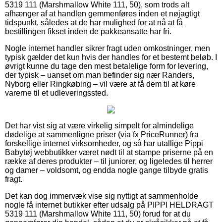
5319 111 (Marshmallow White 111, 50), som trods alt
afhænger af at handlen gemmenføres inden et nøjagtigt
tidspunkt, således at de har mulighed for at nå at få
bestillingen fikset inden de pakkeansatte har fri.
Nogle internet handler sikrer fragt uden omkostninger, men
typisk gælder det kun hvis der handles for et bestemt beløb. I
øvrigt kunne du tage den mest betalelige form for levering,
der typisk – uanset om man befinder sig nær Randers,
Nyborg eller Ringkøbing – vil være at få dem til at køre
varerne til et udleveringssted.
Det har vist sig at være virkelig simpelt for almindelige
dødelige at sammenligne priser (via fx PriceRunner) fra
forskellige internet virksomheder, og så har utallige Pippi
Babytøj webbutikker været nødt til at stampe priserne på en
række af deres produkter – til juniorer, og ligeledes til herrer
og damer – voldsomt, og endda nogle gange tilbyde gratis
fragt.
Det kan dog immervæk vise sig nyttigt at sammenholde
nogle få internet butikker efter udsalg på PIPPI HELDRAGT
5319 111 (Marshmallow White 111, 50) forud for at du