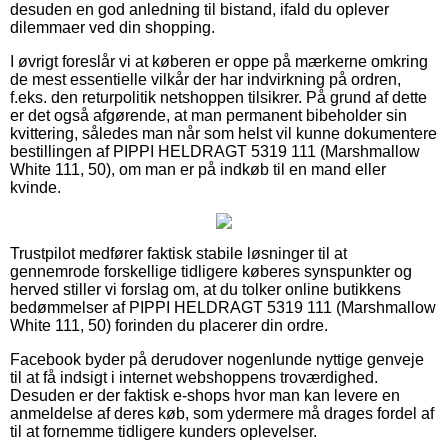
desuden en god anledning til bistand, ifald du oplever
dilemmaer ved din shopping.
I øvrigt foreslår vi at køberen er oppe på mærkerne omkring
de mest essentielle vilkår der har indvirkning på ordren,
f.eks. den returpolitik netshoppen tilsikrer. På grund af dette
er det også afgørende, at man permanent bibeholder sin
kvittering, således man når som helst vil kunne dokumentere
bestillingen af PIPPI HELDRAGT 5319 111 (Marshmallow
White 111, 50), om man er på indkøb til en mand eller
kvinde.
Trustpilot medfører faktisk stabile løsninger til at
gennemrode forskellige tidligere køberes synspunkter og
herved stiller vi forslag om, at du tolker online butikkens
bedømmelser af PIPPI HELDRAGT 5319 111 (Marshmallow
White 111, 50) forinden du placerer din ordre.
Facebook byder på derudover nogenlunde nyttige genveje
til at få indsigt i internet webshoppens troværdighed.
Desuden er der faktisk e-shops hvor man kan levere en
anmeldelse af deres køb, som ydermere må drages fordel af
til at fornemme tidligere kunders oplevelser.