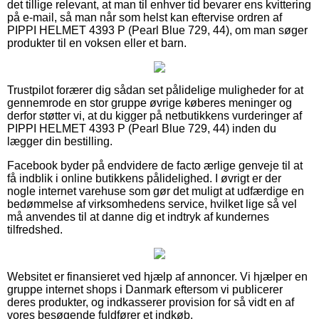
det tillige relevant, at man til enhver tid bevarer ens kvittering
på e-mail, så man når som helst kan eftervise ordren af
PIPPI HELMET 4393 P (Pearl Blue 729, 44), om man søger
produkter til en voksen eller et barn.
Trustpilot forærer dig sådan set pålidelige muligheder for at
gennemrode en stor gruppe øvrige køberes meninger og
derfor støtter vi, at du kigger på netbutikkens vurderinger af
PIPPI HELMET 4393 P (Pearl Blue 729, 44) inden du
lægger din bestilling.
Facebook byder på endvidere de facto ærlige genveje til at
få indblik i online butikkens pålidelighed. I øvrigt er der
nogle internet varehuse som gør det muligt at udfærdige en
bedømmelse af virksomhedens service, hvilket lige så vel
må anvendes til at danne dig et indtryk af kundernes
tilfredshed.
Websitet er finansieret ved hjælp af annoncer. Vi hjælper en
gruppe internet shops i Danmark eftersom vi publicerer
deres produkter, og indkasserer provision for så vidt en af
vores besøgende fuldfører et indkøb.