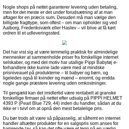
Nogle shops på nettet garanterer levering uden betaling,
men for det meste er det under forudsætning af at man
aftager for en præcis sum. Desuden må man vælge den
billigste fragttype, som oftest – om man opholder sig ved
Aalborg, Frederiksværk eller Haslev – vil blive at få kørt
ordren til et udleveringssted.
Det har vist sig at være temmelig praktisk for almindelige
mennesker at sammenholde priser fra forskellige internet
selskaber, og med det motiv har utallige Pippi Babytøj e-
forhandlere ikke kunne lade være med at mindske
prisniveauet på produkterne – til babyer og børn, og
ligeledes også til kvinder og mænd – enormt, og endda
nogle gange præstere levering uden omkostninger.
Til gengæld kan det imidlertid være rentabelt at granske
forskellige firmaer på nettet efter udsalg på PIPPI HELMET
4393 P (Pearl Blue 729, 44) inden du handler, sådan at du
ikke er i tvivl om at opnå den mest betalelige pris.
Du bør trods alt være så påpasselig, at såfremt en internet
handler afsætter produkter for en salgspris som anses for
hamrende lav, så kan det ofte være et tegn på en uærlig