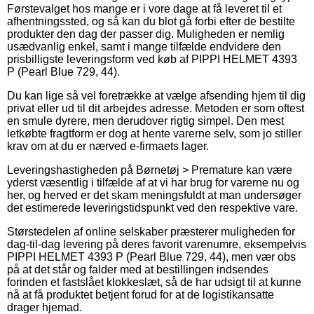
Førstevalget hos mange er i vore dage at få leveret til et
afhentningssted, og så kan du blot gå forbi efter de bestilte
produkter den dag der passer dig. Muligheden er nemlig
usædvanlig enkel, samt i mange tilfælde endvidere den
prisbilligste leveringsform ved køb af PIPPI HELMET 4393
P (Pearl Blue 729, 44).
Du kan lige så vel foretrække at vælge afsending hjem til dig
privat eller ud til dit arbejdes adresse. Metoden er som oftest
en smule dyrere, men derudover rigtig simpel. Den mest
letkøbte fragtform er dog at hente varerne selv, som jo stiller
krav om at du er nærved e-firmaets lager.
Leveringshastigheden på Børnetøj > Premature kan være
yderst væsentlig i tilfælde af at vi har brug for varerne nu og
her, og herved er det skam meningsfuldt at man undersøger
det estimerede leveringstidspunkt ved den respektive vare.
Størstedelen af online selskaber præsterer muligheden for
dag-til-dag levering på deres favorit varenumre, eksempelvis
PIPPI HELMET 4393 P (Pearl Blue 729, 44), men vær obs
på at det står og falder med at bestillingen indsendes
forinden et fastslået klokkeslæt, så de har udsigt til at kunne
nå at få produktet betjent forud for at de logistikansatte
drager hjemad.