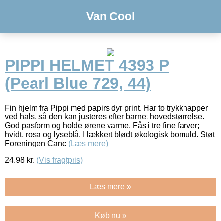
Van Cool
PIPPI HELMET 4393 P
(Pearl Blue 729, 44)
Fin hjelm fra Pippi med papirs dyr print. Har to trykknapper
ved hals, så den kan justeres efter barnet hovedstørrelse.
God pasform og holde ørene varme. Fås i tre fine farver;
hvidt, rosa og lyseblå. I lækkert blødt økologisk bomuld. Støt
Foreningen Canc
(Læs mere)
24.98
kr.
(Vis fragtpris)
Læs mere »
Køb nu »