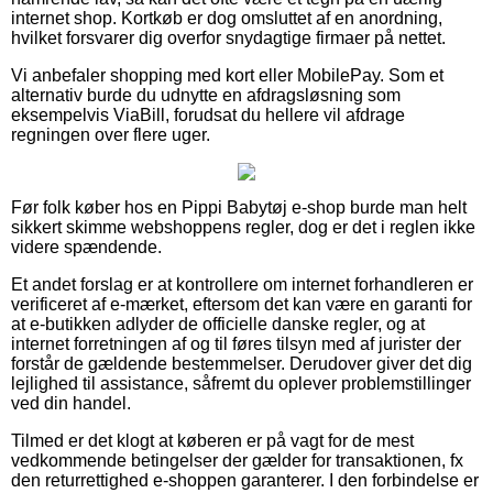
internet shop. Kortkøb er dog omsluttet af en anordning,
hvilket forsvarer dig overfor snydagtige firmaer på nettet.
Vi anbefaler shopping med kort eller MobilePay. Som et
alternativ burde du udnytte en afdragsløsning som
eksempelvis ViaBill, forudsat du hellere vil afdrage
regningen over flere uger.
Før folk køber hos en Pippi Babytøj e-shop burde man helt
sikkert skimme webshoppens regler, dog er det i reglen ikke
videre spændende.
Et andet forslag er at kontrollere om internet forhandleren er
verificeret af e-mærket, eftersom det kan være en garanti for
at e-butikken adlyder de officielle danske regler, og at
internet forretningen af og til føres tilsyn med af jurister der
forstår de gældende bestemmelser. Derudover giver det dig
lejlighed til assistance, såfremt du oplever problemstillinger
ved din handel.
Tilmed er det klogt at køberen er på vagt for de mest
vedkommende betingelser der gælder for transaktionen, fx
den returrettighed e-shoppen garanterer. I den forbindelse er