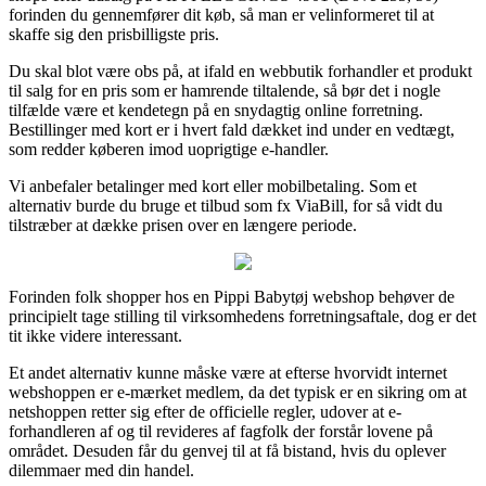
forinden du gennemfører dit køb, så man er velinformeret til at
skaffe sig den prisbilligste pris.
Du skal blot være obs på, at ifald en webbutik forhandler et produkt
til salg for en pris som er hamrende tiltalende, så bør det i nogle
tilfælde være et kendetegn på en snydagtig online forretning.
Bestillinger med kort er i hvert fald dækket ind under en vedtægt,
som redder køberen imod uoprigtige e-handler.
Vi anbefaler betalinger med kort eller mobilbetaling. Som et
alternativ burde du bruge et tilbud som fx ViaBill, for så vidt du
tilstræber at dække prisen over en længere periode.
Forinden folk shopper hos en Pippi Babytøj webshop behøver de
principielt tage stilling til virksomhedens forretningsaftale, dog er det
tit ikke videre interessant.
Et andet alternativ kunne måske være at efterse hvorvidt internet
webshoppen er e-mærket medlem, da det typisk er en sikring om at
netshoppen retter sig efter de officielle regler, udover at e-
forhandleren af og til revideres af fagfolk der forstår lovene på
området. Desuden får du genvej til at få bistand, hvis du oplever
dilemmaer med din handel.