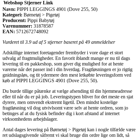
Webshop
Stjerner
Link
Navn:
PIPPI LEGGINGS 4901 (Dove 255, 50)
Kategori:
Børnetøj > Pigetøj
Producent:
Pippi Babytøj
Varenummer:
31878587
EAN:
5712672748092
Vurderet til
3.9
ud af 5 stjerner baseret på
49
anmeldelser
Adskillige internet foretagender frembyder i vore dage et stort
udvalg af fragtmuligheder. En favorit iblandt mange er nu til dags
levering til en pakkeshop, som giver dig mulighed for at hente
varerne når det passer ind i din hverdag. Fragtløsningen er jo rigtig
gnidningsløs, og tit ydermere den mest letkøbte leveringsform ved
køb af PIPPI LEGGINGS 4901 (Dove 255, 50).
Du burde tillige påtænke at vælge afsending til din hjemmeadresse
eller til når du er på job. Leveringstypen bliver for det meste en sjat
dyrere, men omvendt ekstremt ligetil. Den mindst kostelige
fragtløsning vil dog utvivlsomt være selv at hente ordren, som jo
betinges af at du fysisk befinder dig i kort afstand af internet
virksomhedens arbejdslager.
Antal dages levering på Børnetøj > Pigetøj kan i nogle tilfælde være
ret udslagsgivende såfremt vi skal bruge din ordre lige om lidt, så