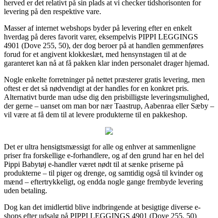
herved er det relativt på sin plads at vi checker tidshorisonten for
levering på den respektive vare.
Masser af internet webshops byder på levering efter en enkelt
hverdag på deres favorit varer, eksempelvis PIPPI LEGGINGS
4901 (Dove 255, 50), der dog beroer på at handlen gemmenføres
forud for et angivent klokkeslæt, med hensynstagen til at de
garanteret kan nå at få pakken klar inden personalet drager hjemad.
Nogle enkelte forretninger på nettet præsterer gratis levering, men
oftest er det så nødvendigt at der handles for en konkret pris.
Alternativt burde man udse dig den prisbilligste leveringsmulighed,
der gerne – uanset om man bor nær Taastrup, Aabenraa eller Sæby –
vil være at få dem til at levere produkterne til en pakkeshop.
Det er ultra hensigtsmæssigt for alle og enhver at sammenligne
priser fra forskellige e-forhandlere, og af den grund har en hel del
Pippi Babytøj e-handler været nødt til at sænke priserne på
produkterne – til piger og drenge, og samtidig også til kvinder og
mænd – eftertrykkeligt, og endda nogle gange frembyde levering
uden betaling.
Dog kan det imidlertid blive indbringende at besigtige diverse e-
shops efter udsalg på PIPPI LEGGINGS 4901 (Dove 255, 50)