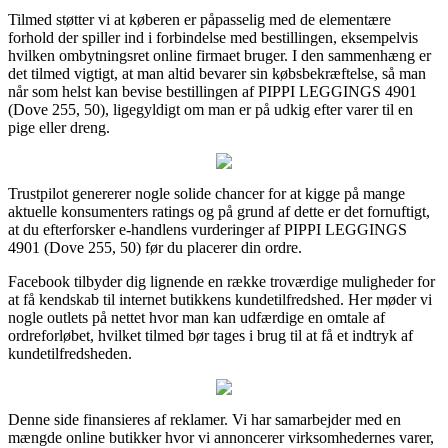
Tilmed støtter vi at køberen er påpasselig med de elementære
forhold der spiller ind i forbindelse med bestillingen, eksempelvis
hvilken ombytningsret online firmaet bruger. I den sammenhæng er
det tilmed vigtigt, at man altid bevarer sin købsbekræftelse, så man
når som helst kan bevise bestillingen af PIPPI LEGGINGS 4901
(Dove 255, 50), ligegyldigt om man er på udkig efter varer til en
pige eller dreng.
Trustpilot genererer nogle solide chancer for at kigge på mange
aktuelle konsumenters ratings og på grund af dette er det fornuftigt,
at du efterforsker e-handlens vurderinger af PIPPI LEGGINGS
4901 (Dove 255, 50) før du placerer din ordre.
Facebook tilbyder dig lignende en række troværdige muligheder for
at få kendskab til internet butikkens kundetilfredshed. Her møder vi
nogle outlets på nettet hvor man kan udfærdige en omtale af
ordreforløbet, hvilket tilmed bør tages i brug til at få et indtryk af
kundetilfredsheden.
Denne side finansieres af reklamer. Vi har samarbejder med en
mængde online butikker hvor vi annoncerer virksomhedernes varer,